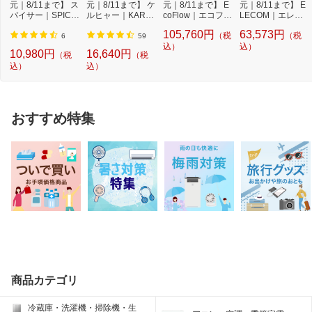
元｜8/11まで】 ス
元｜8/11まで】 ケ
元｜8/11まで】 E
元｜8/11まで】 E
パイサー｜SPICE
ルヒャー｜KARC
coFlow｜エコフロ
LECOM｜エレコ
RR SPICERR ポ
HER モバイル高
ー DELTA 3 Max
ム ポータブル電源
105,760円
63,573円
（税
（税
ケ...
圧...
P...
...
6
59
込）
込）
10,980円
16,640円
（税
（税
込）
込）
おすすめ特集
商品カテゴリ
冷蔵庫・洗濯機・掃除機・生