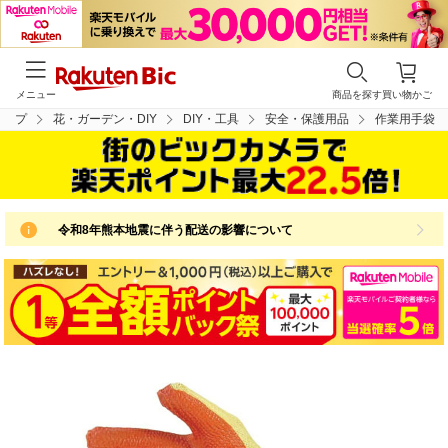
メニュー
商品を探す
買い物かご
トップ
花・ガーデン・DIY
DIY・工具
安全・保護用品
作業用手袋
令和8年熊本地震に伴う配送の影響について