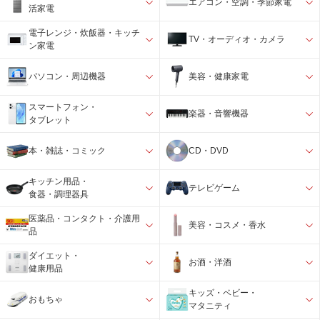
エアコン・空調・季節家電
活家電
電子レンジ・炊飯器・キッチ
TV・オーディオ・カメラ
ン家電
パソコン・周辺機器
美容・健康家電
スマートフォン・
楽器・音響機器
タブレット
本・雑誌・コミック
CD・DVD
キッチン用品・
テレビゲーム
食器・調理器具
医薬品・コンタクト・介護用
美容・コスメ・香水
品
ダイエット・
お酒・洋酒
健康用品
キッズ・ベビー・
おもちゃ
マタニティ