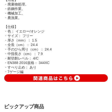
・廃棄物処理。
・鉄鋼作業。
・機械加工。
・農漁業。
【仕様】
・色： イエロー/オレンジ
・サイズ： フリー
・厚さ（mm）： 1.5
・全長（cm）： 24.4
・手のひら周り（cm）： 24.4
・中指長さ（cm）： 7.9
・耐切創レベル： 4/C
・EN388 2016規格： 344XC
・すべり止め： あり
・7ゲージ編
ピックアップ商品