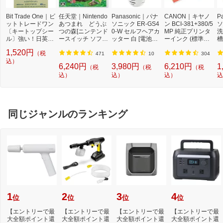
Bit Trade One｜ビ
任天堂｜Nintendo
Panasonic｜パナ
CANON｜キヤノ
P
ットトレードワン
あつまれ どうぶ
ソニック ER-GS4
ン BCI-381+380/5
ソ
〔キートップシー
つの森[ニンテンド
0-W セルフヘアカ
MP 純正プリンタ
洗
ル〕強い！日英対
ースイッチ ソフ
ッター 白 [電池式]
ーインク (標準容
槽
応転写式キートッ
ト]【Switch】
[ERGS40W]
量) 5色パック[BCI
W
1,520円
（税
プシールセット ブ
3813805MP]
機
471
10
304
ルー DYKTSBL
込）
l
6,240円
3,980円
6,210円
1
（税
（税
（税
込）
込）
込）
込
同じジャンルのランキング
1
2
3
4
位
位
位
位
【エントリーで最
【エントリーで最
【エントリーで最
【エントリーで最
大全額ポイント還
大全額ポイント還
大全額ポイント還
大全額ポイント還