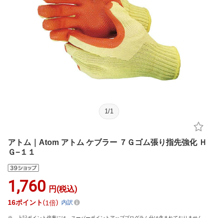
1
/
1
アトム｜Atom アトム ケブラー ７Ｇゴム張り指先強化 Ｈ
Ｇ−１１
1,760
円(税込)
16
ポイント
1倍
内訳
上記ポイント倍率には、スーパーポイントアッププログラム分は含まれておりません。