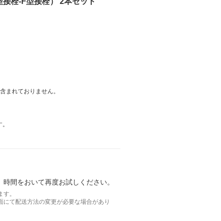
（F型接栓-F型接栓） 2本セット
は含まれておりません。
す。
。時間をおいて再度お試しください。
ます。
面にて配送方法の変更が必要な場合があり