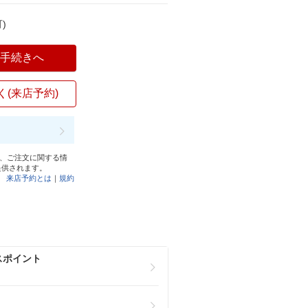
)
入手続きへ
く(来店予約)
と、ご注文に関する情
提供されます。
来店予約とは
｜
規約
スポイント