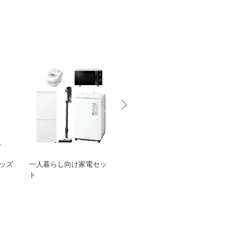
グッズ
一人暮らし向け家電セッ
オススメ！ヤマハ 電動
TEN
ト
アシスト自転車
ェア