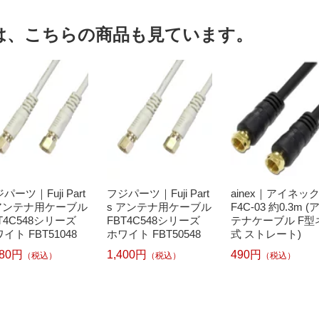
は、こちらの商品も見ています。
パーツ｜Fuji Part
フジパーツ｜Fuji Part
ainex｜アイネッ
 アンテナ用ケーブル
s アンテナ用ケーブル
F4C-03 約0.3m (
T4C548シリーズ
FBT4C548シリーズ
テナケーブル F型
イト FBT51048
ホワイト FBT50548
式 ストレート)
280円
1,400円
490円
（税込）
（税込）
（税込）