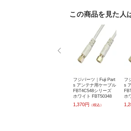
この商品を見た人
ネックス
フジパーツ｜Fuji Part
フジパーツ｜Fuji Part
フジ
m (アン
s アンテナ用ケーブル
s アンテナ用ケーブル
s
F型ネジ
FBT4C148シリーズ
FBT4C548シリーズ
FB
)
ブラック FBT10348
ホワイト FBT50348
ホワ
1,370円
1,370円
1,
（税込）
（税込）