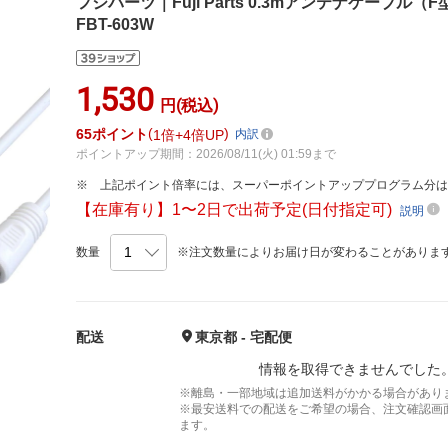
フジパーツ｜Fuji Parts 0.3mアンテナケーブル
FBT-603W
1,530
円(税込)
65
ポイント
1倍
4倍UP
内訳
ポイントアップ期間：2026/08/11(火) 01:59まで
上記ポイント倍率には、スーパーポイントアッププログラム分
【在庫有り】1〜2日で出荷予定(日付指定可)
説明
数量
※注文数量によりお届け日が変わることがありま
配送
東京都 - 宅配便
情報を取得できませんでした
※離島・一部地域は追加送料がかかる場合があり
※最安送料での配送をご希望の場合、注文確認画
ます。