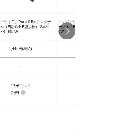
ツ｜Fuji Parts 0.5mアンテナ
フジパーツ｜Fuji Parts 2mアンテナケ
ル（F型接栓-F型接栓） 2本セ
ーブル（F型接栓-F型接栓） FBT-62
BT-605W
0W
1,440円(税込)
1,400円(税込)
-
-
13
ポイント
12
ポイント
1倍
1倍