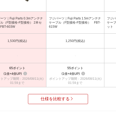
ツ｜Fuji Parts 0.3mアンテナ
フジパーツ｜Fuji Parts 1.5mアンテナ
フジパー
ル（F型接栓-F型接栓） 2本セ
ケーブル（F型接栓-F型接栓） FBT-
ケーブ
BT-603W
615W
ット F
1,530円(税込)
1,250円(税込)
-
-
65
ポイント
55
ポイント
1倍
4倍UP
1倍
4倍UP
トアップ期間：2026/08/11(火)
ポイントアップ期間：2026/08/11(火)
01:59まで
01:59まで
仕様を比較する