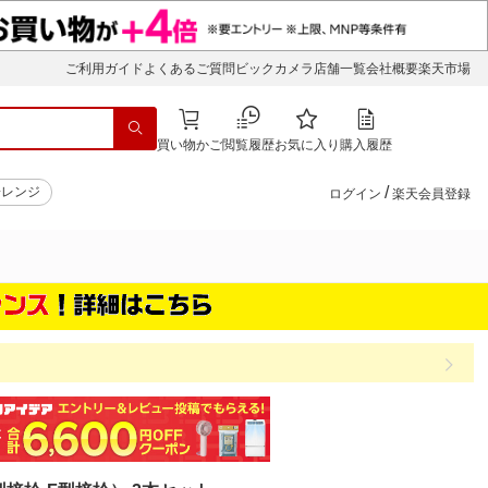
ご利用ガイド
よくあるご質問
ビックカメラ店舗一覧
会社概要
楽天市場
買い物かご
閲覧履歴
お気に入り
購入履歴
/
子レンジ
ログイン
楽天会員登録