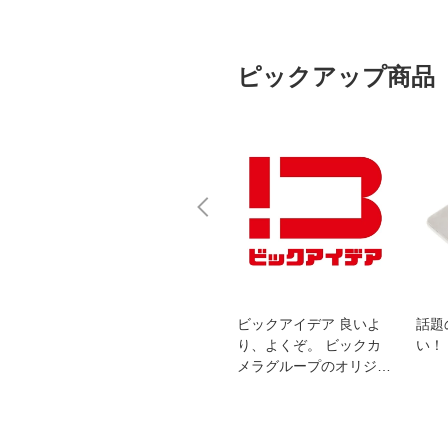
ピックアップ商品
スオー
おすすめ！REGZA 4K液
ビックアイデア 良いよ
話題
洗浄
晶テレビ
り、よくぞ。 ビックカ
い！
メラグループのオリジナ
ルブランド