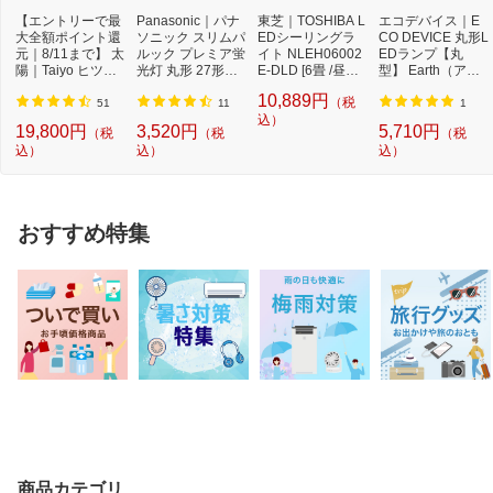
【エントリーで最
Panasonic｜パナ
東芝｜TOSHIBA L
エコデバイス｜E
大全額ポイント還
ソニック スリムパ
EDシーリングラ
CO DEVICE 丸形L
元｜8/11まで】 太
ルック プレミア蛍
イト NLEH06002
EDランプ【丸
陽｜Taiyo ヒツジ
光灯 丸形 27形＋3
E-DLD [6畳 /昼光
型】 Earth（アー
のいらない枕 -...
4形セット クー...
色]【newlife_cam
ス） 昼光色 EFCL
10,889円
（税
paign...
30・32...
51
11
1
込）
19,800円
3,520円
5,710円
（税
（税
（税
込）
込）
込）
おすすめ特集
商品カテゴリ