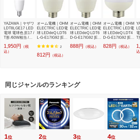
YAZAWA｜ヤザワ
オーム電機｜OHM
オーム電機｜OHM
オーム電機｜OHM
Y
LDT8LGE17 LED
ELECTRIC LED電
ELECTRIC LED電
ELECTRIC LED電
L
電球 電球色 [E17 /
球 LEDdeQ LDT6
球 LEDdeQ LDT6
球 LEDdeQ LDT4
電
T形 /60W相当 /電
L-G-E17IG92 [E17
D-G-E17IG92 [E1
D-G-E17IG92 [E1
T
球色 /1個 /全方向
/T形 /60W相当 /電
7 /T形 /60W相当 /
7 /T形 /40W相当 /
白
1,950円
888円
828円
1
（税
（税込）
（税込）
タイプ]
球色 /1個 /全方向
昼光色 /1個 /全方
昼光色 /1個 /全方
タ
2
込）
タイプ]
向タイプ]
向タイプ]
込
812円
（税込）
同じジャンルのランキング
1
2
3
4
位
位
位
位