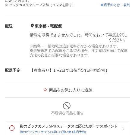
に提供されます。
※ ビックカメラグループ店舗（コジマを除く）
来店予約とは
｜
規約
配送
東京都 - 宅配便
情報を取得できませんでした。時間をおいて再度お試し
ください。
※離島・一部地域は追加送料がかかる場合があります。
※最安送料での配送をご希望の場合、注文確認画面にて配送
方法の変更が必要な場合があります。
配送予定
【在庫有り】1〜2日で出荷予定(日付指定可)
商品をお気に入りに追加
不適切な商品を報告
街のビックカメラSPUステータスに応じたボーナスポイント
街のビックカメラでもお得にお買い物 (来店予約)