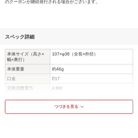
のクーポンが継続発行される場合がございます。
スペック詳細
本体サイズ（高さ×
107×φ38（全長×外径）
幅×奥行）
本体重量
約46g
口金
E17
定格消費電力
4.8W
全光束
485lm
つづきを見る
ビームの開き
300°
調光器対応
非対応
調色対応(電球)
非対応
断熱材対応
非対応