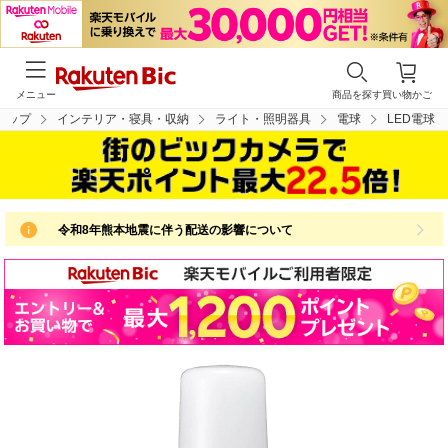
メニュー
商品を探す
買い物かご
トップ
インテリア・寝具・収納
ライト・照明器具
電球
LED電球
令和8年熊本地震に伴う配送の影響について