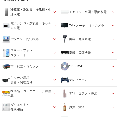
冷蔵庫・洗濯機・掃除機・生
エアコン・空調・季節家電
活家電
電子レンジ・炊飯器・キッチ
TV・オーディオ・カメラ
ン家電
パソコン・周辺機器
美容・健康家電
スマートフォン・
楽器・音響機器
タブレット
本・雑誌・コミック
CD・DVD
キッチン用品・
テレビゲーム
食器・調理器具
医薬品・コンタクト・介護用
美容・コスメ・香水
品
ダイエット・
お酒・洋酒
健康用品