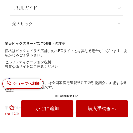
ご利用ガイド
楽天ビック
楽天ビックのサービスご利用上の注意
価格はビックカメラ各店舗、他のECサイトとは異なる場合がございます。あ
らかじめご了承下さい。
セルフメディケーション税制
悪質な偽サイトにご注意ください
「ビックカメラ」は全国家庭電気製品公正取引協議会に加盟する適
ショップへ相談
正な表示推進店です。
©
Rakuten Bic
楽天グループ
かごに追加
購入手続きへ
サービス一覧
お問い合わせ一覧
サステナビリティ
個人情報保護方針
お気に入り