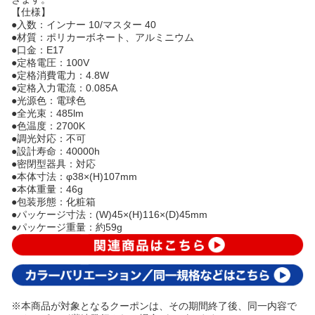
【仕様】
●入数：インナー 10/マスター 40
●材質：ポリカーボネート、アルミニウム
●口金：E17
●定格電圧：100V
●定格消費電力：4.8W
●定格入力電流：0.085A
●光源色：電球色
●全光束：485lm
●色温度：2700K
●調光対応：不可
●設計寿命：40000h
●密閉型器具：対応
●本体寸法：φ38×(H)107mm
●本体重量：46g
●包装形態：化粧箱
●パッケージ寸法：(W)45×(H)116×(D)45mm
●パッケージ重量：約59g
※本商品が対象となるクーポンは、その期間終了後、同一内容で