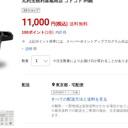
丸利玉樹利喜蔵商店 コトコト IH鍋
11,000
円(税込)
送料無料
100
ポイント
1倍
内訳
上記ポイント倍率には、スーパーポイントアッププログラム分
-
説明
数量
※注文数量によりお届け日が変わることがあり
配送
東京都 - 宅配便
送料無料ライン対象
すべての配送方法と送料を見る
※離島・一部地域は追加送料がかかる場合があり
※最安送料での配送をご希望の場合、注文確認画
ます。