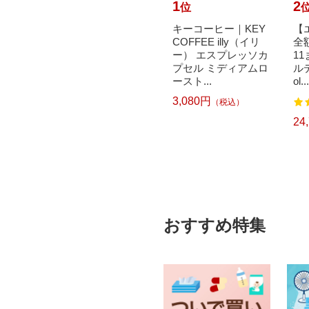
10
1
2
位
位
で最大
Skater｜スケーター
キーコーヒー｜KEY
【
元｜8/
シリコンケーキ型 m
COFFEE illy（イリ
全
光金属｜
iffy ベージュ
ー） エスプレッソカ
1
ZOKU
プセル ミディアムロ
ルデ
1,530円
（税込）
ースト...
ol...
3,080円
）
（税込）
24
おすすめ特集