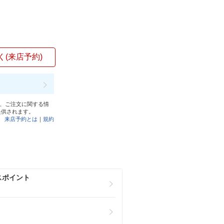
く(来店予約)
と、ご注文に関する情
提供されます。
来店予約とは
｜
規約
スポイント