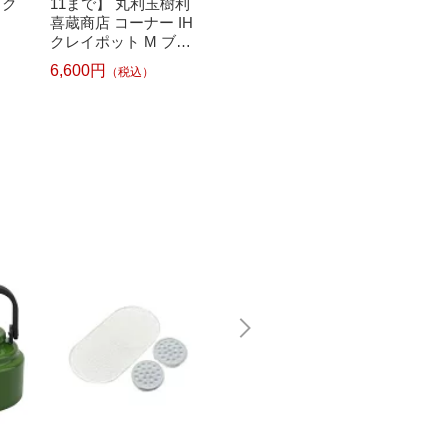
ック
11まで】 丸利玉樹利
トS ブラック
11,00
喜蔵商店 コーナー IH
6,380円
（税込）
クレイポット M ブラ
ック
6,600円
（税込）