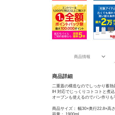
商品情報
商品詳細
二重蓋の構造なのでしっかり蓄熱
IH 対応でじっくりコトコトと
オーブンも使えるのでパン作りも
商品サイズ： 幅30×奥行22.8×高さ1
容量： 1900ml