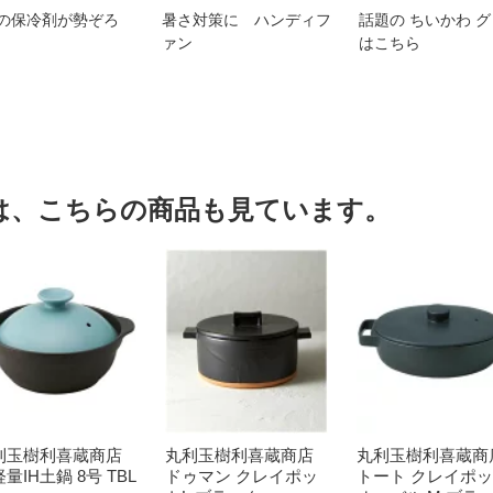
の保冷剤が勢ぞろ
暑さ対策に ハンディフ
話題の ちいかわ 
ァン
はこちら
は、こちらの商品も見ています。
利玉樹利喜蔵商店
丸利玉樹利喜蔵商店
丸利玉樹利喜蔵商
量IH土鍋 8号 TBL
ドゥマン クレイポッ
トート クレイポ