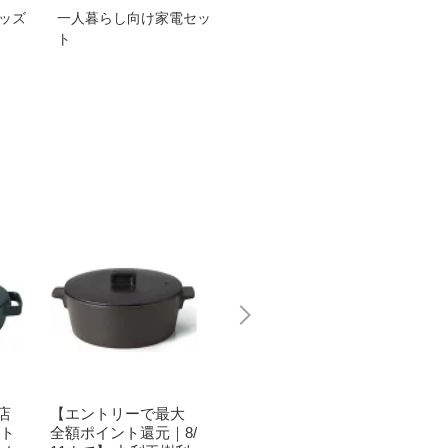
グッズ
一人暮らし向け家電セッ
オススメ！ヤマハ 電動
TEN
ト
アシスト自転車
ェア
店
【エントリーで最大
丸利玉樹利喜蔵商店
丸利玉
ット
全額ポイント還元｜8/
ドゥマン クレイポッ
超軽量I