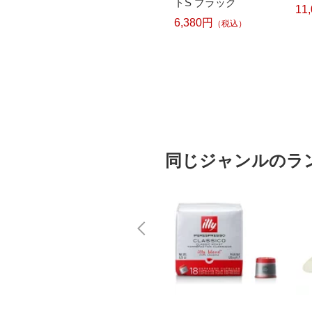
ブラック
11まで】 丸利玉樹利
トS ブラック
11
喜蔵商店 コーナー IH
6,380円
込）
（税込）
クレイポット M ブラ
ック
6,600円
（税込）
同じジャンルのラ