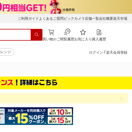
ご利用ガイド
よくあるご質問
ビックカメラ店舗一覧
会社概要
楽天市場
買い物かご
閲覧履歴
お気に入り
購入履歴
/
子レンジ
ログイン
楽天会員登録