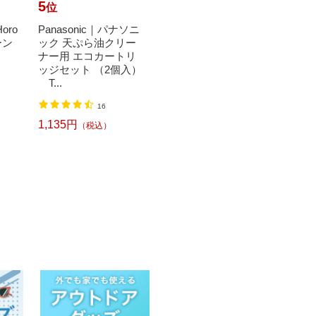
5
6
7
位
位
位
oro
Panasonic｜パナソニ
【エントリーで最大
【エ
ーン
ック 天ぷら油クリー
全額ポイント還元｜8/
全額ポ
ナー用 エコカートリ
11まで】 サーモス｜T
11ま
ッジセット （2個入）
HERMOS 真空保温調
HER
T...
理器 ...
理器 ..
16
69
1,135円
14,510円
12,8
（税込）
（税込）