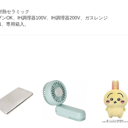
高耐熱セラミック
OK、IH調理器100V、IH調理器200V、ガスレンジ
×1、専用箱入。