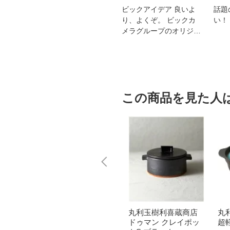
スオー
おすすめ！REGZA 4K液
ビックアイデア 良いよ
話題
洗浄
晶テレビ
り、よくぞ。 ビックカ
い！
メラグループのオリジナ
ルブランド
この商品を見た人
蔵商店
【エントリーで最大
丸利玉樹利喜蔵商店
丸
ポット
全額ポイント還元｜8/
ドゥマン クレイポッ
超軽