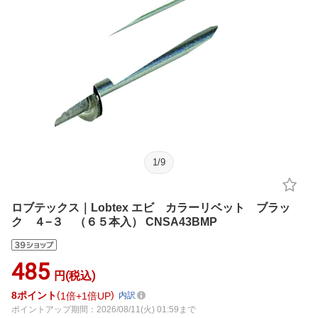
1
/
9
ロブテックス｜Lobtex エビ カラーリベット ブラッ
ク ４−３ （６５本入） CNSA43BMP
485
円(税込)
8
ポイント
1倍
1倍UP
内訳
ポイントアップ期間：2026/08/11(火) 01:59まで