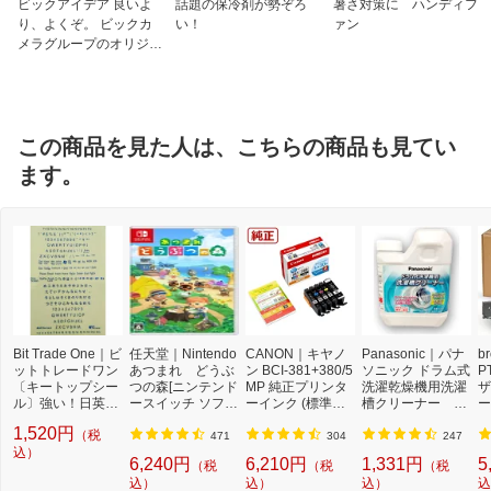
ビックアイデア 良いよ
話題の保冷剤が勢ぞろ
暑さ対策に ハンディフ
り、よくぞ。 ビックカ
い！
ァン
メラグループのオリジナ
ルブランド
この商品を見た人は、こちらの商品も見てい
ます。
Bit Trade One｜ビ
任天堂｜Nintendo
CANON｜キヤノ
Panasonic｜パナ
b
ットトレードワン
あつまれ どうぶ
ン BCI-381+380/5
ソニック ドラム式
P
〔キートップシー
つの森[ニンテンド
MP 純正プリンタ
洗濯乾燥機用洗濯
ザ
ル〕強い！日英対
ースイッチ ソフ
ーインク (標準容
槽クリーナー N-
ー
応転写式キートッ
ト]【Switch】
量) 5色パック[BCI
W2[ドラム式洗濯
ュ
1,520円
（税
プシールセット ブ
3813805MP]
機 洗浄 洗剤 750m
T
471
304
247
ルー DYKTSBL
込）
l NW2]【rb_pcp】
幅
6,240円
6,210円
1,331円
5
（税
（税
（税
O
込）
込）
込）
込
ー