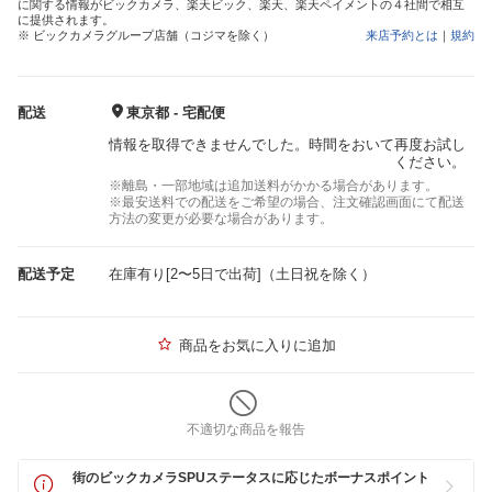
に関する情報がビックカメラ、楽天ビック、楽天、楽天ペイメントの４社間で相互
に提供されます。
※ ビックカメラグループ店舗（コジマを除く）
来店予約とは
｜
規約
配送
東京都 - 宅配便
情報を取得できませんでした。時間をおいて再度お試し
ください。
※離島・一部地域は追加送料がかかる場合があります。
※最安送料での配送をご希望の場合、注文確認画面にて配送
方法の変更が必要な場合があります。
配送予定
在庫有り[2〜5日で出荷]（土日祝を除く）
商品をお気に入りに追加
不適切な商品を報告
街のビックカメラSPUステータスに応じたボーナスポイント