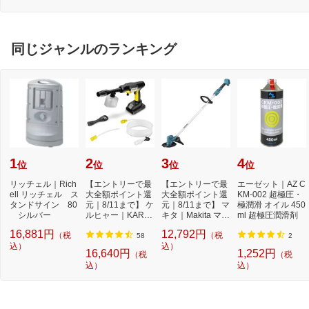
ブ
同じジャンルのランキング
1
2
3
4
位
位
位
位
リッチェル｜Rich
【エントリーで最
【エントリーで最
エーゼット｜AZ C
ell リッチェル ス
大全額ポイント還
大全額ポイント還
KM-002 超極圧・
タンドサイン 80
元｜8/11まで】 ケ
元｜8/11まで】 マ
極潤滑 オイル 450
シルバー
ルヒャー｜KARC
キタ｜Makita マキ
ml 超極圧潤滑剤
HER モバイル高
タ 充電式草刈...
16,881円
12,792円
（税
（税
圧...
58
2
込）
込）
16,640円
1,252円
（税
（税
込）
込）