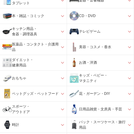
楽器・音響機器
タブレット
本・雑誌・コミック
CD・DVD
キッチン用品・
テレビゲーム
食器・調理器具
医薬品・コンタクト・介護用
美容・コスメ・香水
品
ダイエット・
お酒・洋酒
健康用品
キッズ・ベビー・
おもちゃ
マタニティ
ペットグッズ・ペットフード
花・ガーデン・DIY
スポーツ・
日用品雑貨・文房具・手芸
アウトドア
バック・スーツケース・旅行
時計
用品