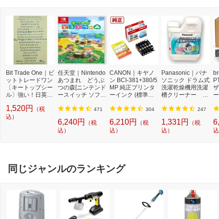
Bit Trade One｜ビ
任天堂｜Nintendo
CANON｜キヤノ
Panasonic｜パナ
b
ットトレードワン
あつまれ どうぶ
ン BCI-381+380/5
ソニック ドラム式
P
〔キートップシー
つの森[ニンテンド
MP 純正プリンタ
洗濯乾燥機用洗濯
ザ
ル〕強い！日英対
ースイッチ ソフ
ーインク (標準容
槽クリーナー N-
ー
応転写式キートッ
ト]【Switch】
量) 5色パック[BCI
W2[ドラム式洗濯
ュ
1,520円
（税
プシールセット ブ
3813805MP]
機 洗浄 洗剤 750m
T
471
304
247
ルー DYKTSBL
込）
l NW2]【rb_pcp】
幅
6,240円
6,210円
1,331円
6
（税
（税
（税
O
込）
込）
込）
込
ー
ブ
同じジャンルのランキング