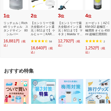
1
2
3
4
位
位
位
位
リッチェル｜Rich
【エントリーで最
【エントリーで最
エーゼット｜AZ C
ell リッチェル ス
大全額ポイント還
大全額ポイント還
KM-002 超極圧・
タンドサイン 80
元｜8/11まで】 ケ
元｜8/11まで】 マ
極潤滑 オイル 450
シルバー
ルヒャー｜KARC
キタ｜Makita マキ
ml 超極圧潤滑剤
HER モバイル高
タ 充電式草刈...
16,881円
12,792円
（税
（税
圧...
58
2
込）
込）
16,640円
1,252円
（税
（税
込）
込）
おすすめ特集