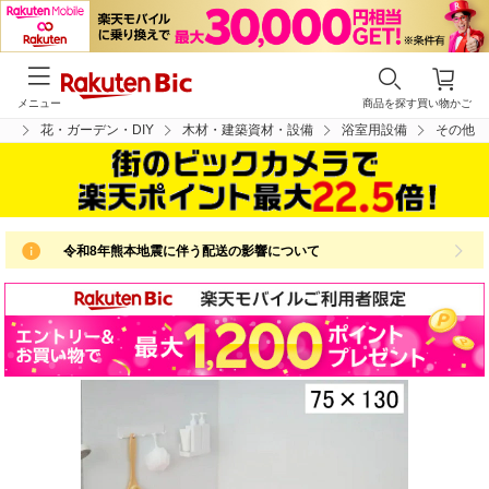
メニュー
商品を探す
買い物かご
プ
花・ガーデン・DIY
木材・建築資材・設備
浴室用設備
その他
令和8年熊本地震に伴う配送の影響について