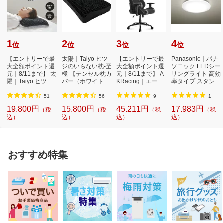
1
2
3
4
位
位
位
位
【エントリーで最
太陽｜Taiyo ヒツ
【エントリーで最
Panasonic｜パナ
大全額ポイント還
ジのいらない枕-至
大全額ポイント還
ソニック LEDシー
元｜8/11まで】 太
極-【テンセル枕カ
元｜8/11まで】 A
リングライト 高効
陽｜Taiyo ヒツジ
バー（ホワイト）
KRacing｜エーケ
率タイプ スタンダ
のいらない枕 -...
付き】
ーレーシング ゲ
ードシリーズ H
ー...
H...
51
56
9
1
19,800円
15,800円
45,211円
17,983円
（税
（税
（税
（税
込）
込）
込）
込）
おすすめ特集