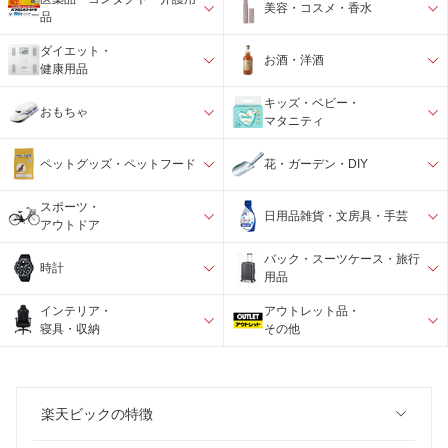
美容・コスメ・香水
品
ダイエット・
お酒・洋酒
健康用品
キッズ・ベビー・
おもちゃ
マタニティ
ペットグッズ・ペットフード
花・ガーデン・DIY
スポーツ・
日用品雑貨・文房具・手芸
アウトドア
バック・スーツケース・旅行
時計
用品
インテリア・
アウトレット品・
寝具・収納
その他
楽天ビックの特徴