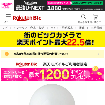
メニュー
商品を探す
買い物かご
トップ
インテリア・寝具・収納
ライト・照明器具
電球
白熱電球
令和8年熊本地震に伴う配送の影響について