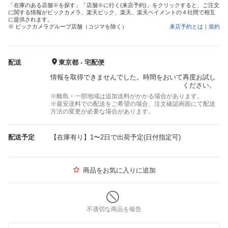
「在庫のある店舗※を探す」「店舗※に行く(来店予約)」をクリックすると、ご注文
に関する情報がビックカメラ、楽天ビック、楽天、楽天ペイメントの４社間で相互
に提供されます。
※ ビックカメラグループ店舗（コジマを除く）
来店予約とは
｜
規約
配送
東京都 - 宅配便
情報を取得できませんでした。時間をおいて再度お試し
ください。
※離島・一部地域は追加送料がかかる場合があります。
※最安送料での配送をご希望の場合、注文確認画面にて配送
方法の変更が必要な場合があります。
配送予定
【在庫有り】1〜2日で出荷予定(日付指定可)
商品をお気に入りに追加
不適切な商品を報告