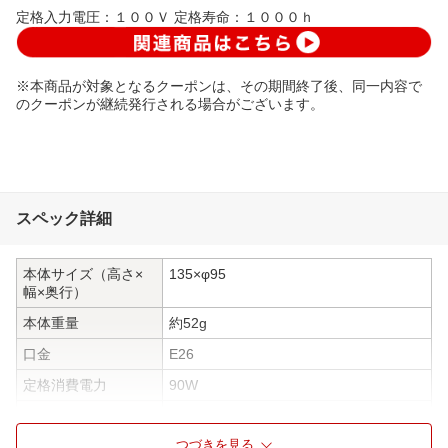
定格入力電圧：１００Ｖ 定格寿命：１０００ｈ
※本商品が対象となるクーポンは、その期間終了後、同一内容で
のクーポンが継続発行される場合がございます。
スペック詳細
本体サイズ（高さ×
135×φ95
幅×奥行）
本体重量
約52g
口金
E26
定格消費電力
90W
全光束
1300lm
つづきを見る
電球の色
白色