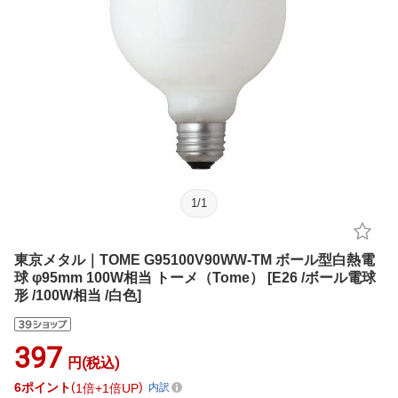
1
/
1
東京メタル｜TOME G95100V90WW-TM ボール型白熱電
球 φ95mm 100W相当 トーメ（Tome） [E26 /ボール電球
形 /100W相当 /白色]
397
円(税込)
6
ポイント
1倍
1倍UP
内訳