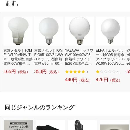
ます。
東京メタル｜TOM
東京メタル｜TOM
YAZAWA｜ヤザワ
ELPA｜エルパ ボ
Y
E LW100V54W-T
E G95100V54WW
GW100V90W95
ール球G95 長寿命
ボ
M 一般電球型 白熱
-TM ボール型白熱
白熱球 ホワイト
タイプ ホワイト G
形
電球 60W相当 ト
電球 φ95mm 60W
[E26 /電球色 /1個 /
W100V100W95-A
φ
ーメ（Tome） [E2
相当 トーメ（Tom
100W相当 /ボール
S-L [E26 /ボール
V
165円
353円
5
（税込）
（税込）
6 /一般電球形 /60
e） [E26 /ボール
電球形][GW100V9
電球形 /100W相当
金
1
1
W相当]
電球形 /60W相当 /
0W95]
/電球色 /1個 /全方
色
440円
426円
（税込）
（税込）
白色]
向タイプ]
/
同じジャンルのランキング