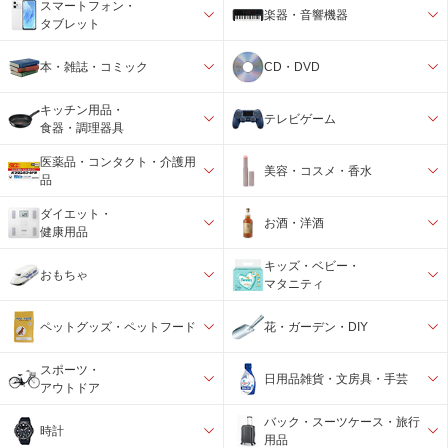
スマートフォン・
楽器・音響機器
タブレット
本・雑誌・コミック
CD・DVD
キッチン用品・
テレビゲーム
食器・調理器具
医薬品・コンタクト・介護用
美容・コスメ・香水
品
ダイエット・
お酒・洋酒
健康用品
キッズ・ベビー・
おもちゃ
マタニティ
ペットグッズ・ペットフード
花・ガーデン・DIY
スポーツ・
日用品雑貨・文房具・手芸
アウトドア
バック・スーツケース・旅行
時計
用品