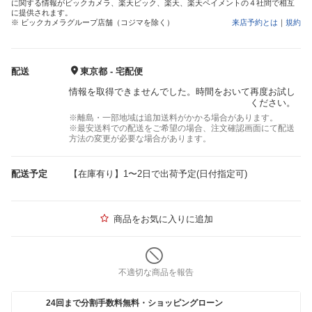
に関する情報がビックカメラ、楽天ビック、楽天、楽天ペイメントの４社間で相互
に提供されます。
※ ビックカメラグループ店舗（コジマを除く）
来店予約とは
｜
規約
配送
東京都 - 宅配便
情報を取得できませんでした。時間をおいて再度お試し
ください。
※離島・一部地域は追加送料がかかる場合があります。
※最安送料での配送をご希望の場合、注文確認画面にて配送
方法の変更が必要な場合があります。
配送予定
【在庫有り】1〜2日で出荷予定(日付指定可)
商品をお気に入りに追加
不適切な商品を報告
24回まで分割手数料無料・ショッピングローン