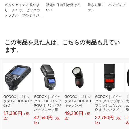
ビックアイデア 良いよ
話題の保冷剤が勢ぞろ
暑さ対策に ハンディフ
り、よくぞ。 ビックカ
い！
ァン
メラグループのオリジナ
ルブランド
この商品を見た人は、こちらの商品も見てい
ます。
GODOX｜ゴドッ
GODOX｜ゴドッ
GODOX｜ゴドッ
GODOX｜ゴドッ
【
クス GODOX X-Pr
クス GODOX V86
クス GODOX V1C
クス クリップオン
大
o2O
0-3O オリンパス/
キャノン用
フラッシュ V350
元
パナソニック用
O オリンパス／パ
R
17,380円
49,280円
（税
（税
ナソニック用
ォ
42,540円
32,780円
1
（税
（税
込）
込）
ブ
込）
込）
L
込