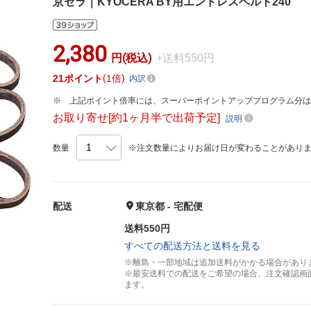
京セラ｜KYOCERA BY用エンドレスベルト240
2,380
円(税込)
+送料550円
21
ポイント
1倍
内訳
上記ポイント倍率には、スーパーポイントアッププログラム分
お取り寄せ[約1ヶ月半で出荷予定]
説明
数量
※注文数量によりお届け日が変わることがあり
配送
東京都 - 宅配便
送料550円
すべての配送方法と送料を見る
※離島・一部地域は追加送料がかかる場合があり
※最安送料での配送をご希望の場合、注文確認画
ます。