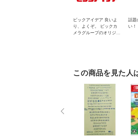
スオー
おすすめ！REGZA 4K液
ビックアイデア 良いよ
話題
洗浄
晶テレビ
り、よくぞ。 ビックカ
い！
メラグループのオリジナ
ルブランド
この商品を見た人