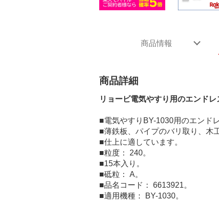
商品情報
商品詳細
リョービ電気やすり用のエンドレ
■電気やすりBY-1030用のエン
■薄鉄板、パイプのバリ取り、木
■仕上に適しています。
■粒度： 240。
■15本入り。
■砥粒： A。
■品名コード： 6613921。
■適用機種： BY-1030。