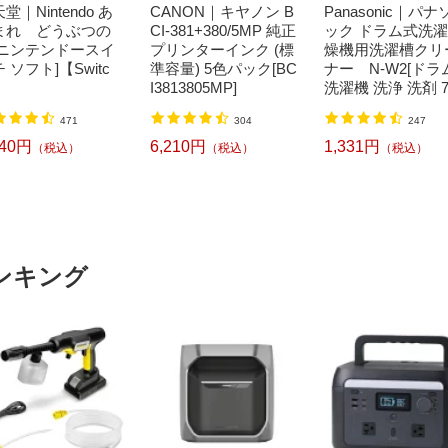
堂｜Nintendo あ
CANON｜キヤノン B
Panasonic｜パナ
まれ どうぶつの
CI-381+380/5MP 純正
ック ドラム式洗
[ニンテンドースイ
プリンターインク (標
燥機用洗濯槽クリ
 ソフト]【Switc
準容量) 5色パック[BC
ナー N-W2[ドラ
I3813805MP]
洗濯機 洗浄 洗剤 7
ml NW2]【rb_pcp
471
304
247
240円
6,210円
1,331円
（税込）
（税込）
（税込）
ンキング