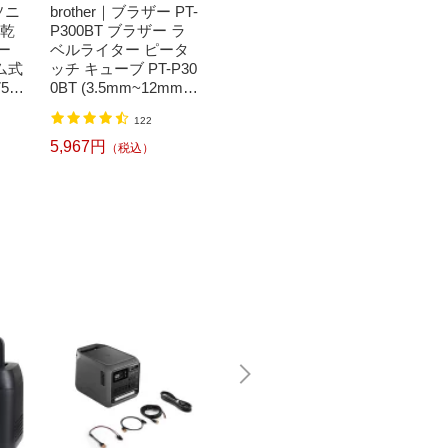
ソニ
brother｜ブラザー PT-
Bit Trade One｜ビッ
任天堂｜N
濯乾
P300BT ブラザー ラ
トトレードワン 〔キ
つまれ
ー
ベルライター ピータ
ートップシール〕強
森[ニ
ム式
ッチ キューブ PT-P30
い！日英対応転写式
ッチ ソ
50
0BT (3.5mm~12mm
キートップシールセ
h】
】
幅/TZeテープ) P-TOU
ット ブルー DYKTSB
1,520円
（税込）
122
CH CUBE（ピータッ
L
チキューブ）[PTP300
5,967円
6,240
（税込）
BT]