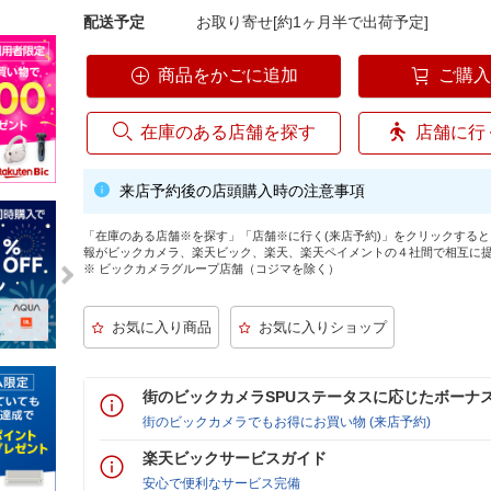
配送予定
お取り寄せ[約1ヶ月半で出荷予定]
商品をかごに追加
ご購
在庫のある店舗を探す
店舗に行
来店予約後の店頭購入時の注意事項
「在庫のある店舗※を探す」「店舗※に行く(来店予約)」をクリックする
報がビックカメラ、楽天ビック、楽天、楽天ペイメントの４社間で相互に
※ ビックカメラグループ店舗（コジマを除く）
街のビックカメラSPUステータスに応じたボーナ
街のビックカメラでもお得にお買い物 (来店予約)
楽天ビックサービスガイド
安心で便利なサービス完備