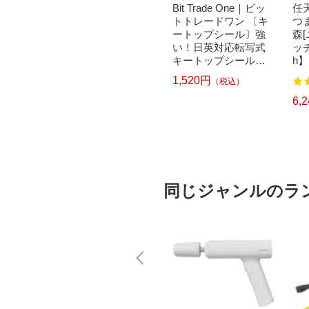
｜パナソニ
brother｜ブラザー PT-
Bit Trade One｜ビッ
任天
洗濯乾
P300BT ブラザー ラ
トトレードワン 〔キ
つ
クリー
ベルライター ピータ
ートップシール〕強
森
ドラム式
ッチ キューブ PT-P30
い！日英対応転写式
ッチ
 750
0BT (3.5mm~12mm
キートップシールセ
h】
pcp】
幅/TZeテープ) P-TOU
ット ブルー DYKTSB
1,520円
（税込）
7
122
CH CUBE（ピータッ
L
チキューブ）[PTP300
5,967円
6,
）
（税込）
BT]
同じジャンルのラ