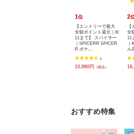
10
1
2
位
位
I DEN
トラスコ中山｜TRUS
【エントリーで最大
【
 スマー
CO NAKAYAMA スプ
全額ポイント還元｜8/
全
ツイン
リングフック スチ
11まで】 スパイサー
1
イズ T
ール製 5X50mm T
｜SPICERR SPICER
｜K
SH05
R ポケ...
ル高
250円
込）
（税込）
6
10,980円
16
（税込）
おすすめ特集