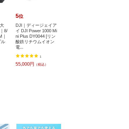
5
6
7
位
位
位
大
DJI｜ディージェイア
【エントリーで最大
【エ
8/
イ DJI Power 1000 Mi
全額ポイント還元｜8/
全額ポ
OM｜
ni Plus DY0044 [リン
11まで】 イーグルク
11ま
ブル
酸鉄リチウムイオン
ランプ｜Eagle Clamp
｜SUNA
電...
イ...
レン...
44,045円
16,4
（税込）
1
55,000円
（税込）