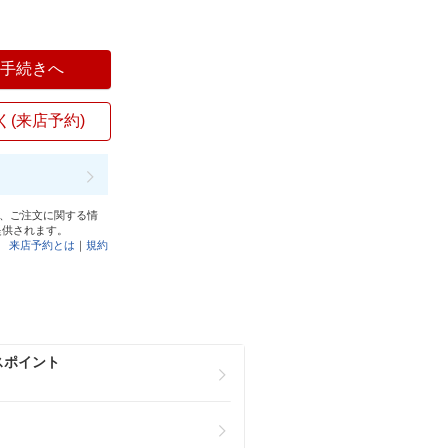
入手続きへ
く(来店予約)
と、ご注文に関する情
提供されます。
来店予約とは
｜
規約
スポイント