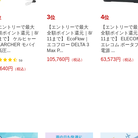
3
4
位
位
位
エントリーで最大
【エントリーで最大
【エントリーで最
額ポイント還元｜8/
全額ポイント還元｜8/
全額ポイント還元｜
1まで】 ケルヒャー
11まで】 EcoFlow｜
11まで】 ELEC
ARCHER モバイ
エコフロー DELTA 3
エレコム ポータ
圧...
Max P...
電源 ...
105,760円
63,573円
（税込）
（税込）
59
,640円
（税込）