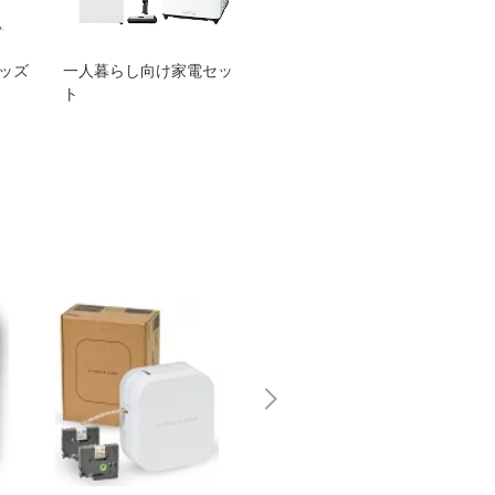
グッズ
一人暮らし向け家電セッ
オススメ！ヤマハ 電動
TEN
ト
アシスト自転車
ェア