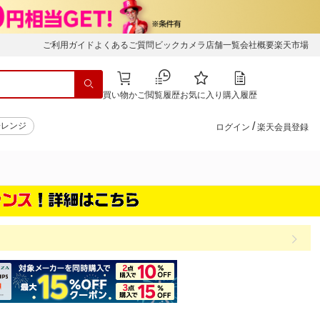
ご利用ガイド
よくあるご質問
ビックカメラ店舗一覧
会社概要
楽天市場
買い物かご
閲覧履歴
お気に入り
購入履歴
/
子レンジ
ログイン
楽天会員登録