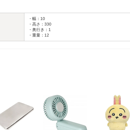
・幅：10
・高さ：330
・奥行き：1
・重量：12