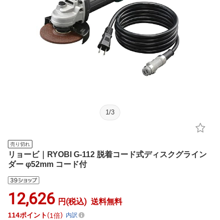
1
/
3
売り切れ
リョービ｜RYOBI G-112 脱着コード式ディスクグライン
ダー φ52mm コード付
12,626
円(税込)
送料無料
114
ポイント
1倍
内訳