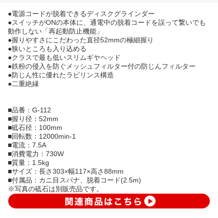
●電源コードが脱着できるディスクグラインダー
●スイッチがONの本体に、通電中の脱着コードを誤って繋いでも
動作しない「再起動防止機能」
●握りやすさにこだわった直径52mmの極細握り
●狭いところも入り込める
●クラスで最も低いスリムギヤヘッド
●鉄粉の侵入を防ぐメッシュフィルター付の防じんフィルター
●防じん性に優れたラビリンス構造
●二重絶縁
■品番：G-112
■握り径：52mm
■砥石径：100mm
■回転数：12000min-1
■電流：7.5A
■消費電力：730W
■質量：1.5kg
■サイズ：長さ303×幅117×高さ88mm
■付属品：カニ目スパナ、脱着コード(2.5m)
※写真の砥石は別販売品です。