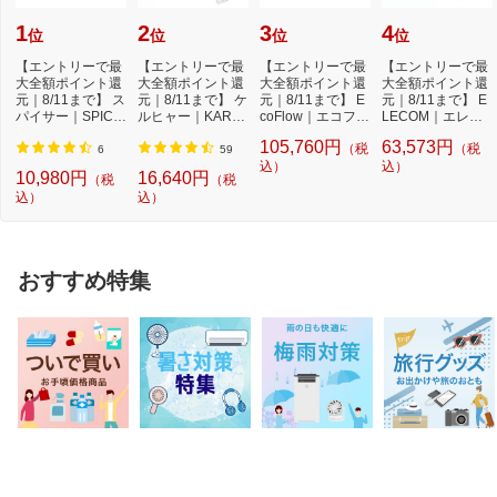
1
2
3
4
位
位
位
位
【エントリーで最
【エントリーで最
【エントリーで最
【エントリーで最
大全額ポイント還
大全額ポイント還
大全額ポイント還
大全額ポイント還
元｜8/11まで】 ス
元｜8/11まで】 ケ
元｜8/11まで】 E
元｜8/11まで】 E
パイサー｜SPICE
ルヒャー｜KARC
coFlow｜エコフロ
LECOM｜エレコ
RR SPICERR ポ
HER モバイル高
ー DELTA 3 Max
ム ポータブル電源
105,760円
63,573円
（税
（税
ケ...
圧...
P...
...
6
59
込）
込）
10,980円
16,640円
（税
（税
込）
込）
おすすめ特集