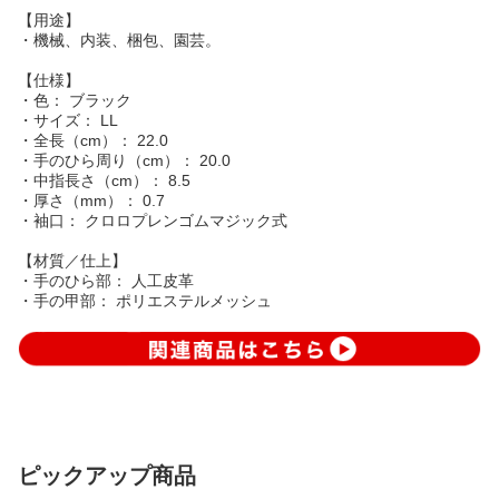
【用途】
・機械、内装、梱包、園芸。
【仕様】
・色： ブラック
・サイズ： LL
・全長（cm）： 22.0
・手のひら周り（cm）： 20.0
・中指長さ（cm）： 8.5
・厚さ（mm）： 0.7
・袖口： クロロプレンゴムマジック式
【材質／仕上】
・手のひら部： 人工皮革
・手の甲部： ポリエステルメッシュ
ピックアップ商品