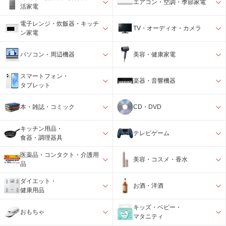
エアコン・空調・季節家電
活家電
電子レンジ・炊飯器・キッチ
TV・オーディオ・カメラ
ン家電
パソコン・周辺機器
美容・健康家電
スマートフォン・
楽器・音響機器
タブレット
本・雑誌・コミック
CD・DVD
キッチン用品・
テレビゲーム
食器・調理器具
医薬品・コンタクト・介護用
美容・コスメ・香水
品
ダイエット・
お酒・洋酒
健康用品
キッズ・ベビー・
おもちゃ
マタニティ