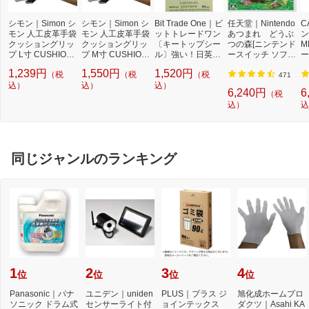
シモン｜Simon シ
シモン｜Simon シ
Bit Trade One｜ビ
任天堂｜Nintendo
C
モン 人工皮革手袋
モン 人工皮革手袋
ットトレードワン
あつまれ どうぶ
ン
クッショングリッ
クッショングリッ
〔キートップシー
つの森[ニンテンド
M
プ L寸 CUSHION
プ M寸 CUSHION
ル〕強い！日英対
ースイッチ ソフ
ー
GRIP−L
GRIP−M
応転写式キートッ
ト]【Switch】
量
1,239円
1,550円
1,520円
（税
（税
（税
プシールセット ブ
3
471
込）
込）
ルー DYKTSBL
込）
6,240円
6
（税
込）
込
同じジャンルのランキング
1
2
3
4
位
位
位
位
Panasonic｜パナ
ユニデン｜uniden
PLUS｜プラス ジ
旭化成ホームプロ
ソニック ドラム式
センサーライト付
ョインテックス
ダクツ｜Asahi KA