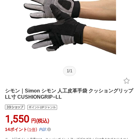
1
/
1
シモン｜Simon シモン 人工皮革手袋 クッショングリップ
LL寸 CUSHIONGRIP−LL
1,550
円(税込)
14
ポイント
1倍
内訳