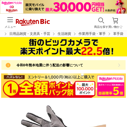
メニュー
商品を探す
買い物かご
プ
日用品雑貨・文房具・手芸
生活雑貨
作業用手袋・軍手
革手袋
令和8年熊本地震に伴う配送の影響について