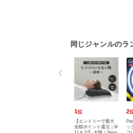
×105c
6,240円
込）
（税込）
同じジャンルのラ
10
1
2
位
位
で最大
Panasonic｜パナソニ
【エントリーで最大
Pa
元｜8/
ック ツインパルック
全額ポイント還元｜8/
ッ
AMUR
プレミア蛍光灯 70
11まで】 太陽｜Taiyo
プ