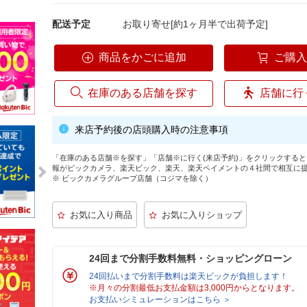
配送予定
お取り寄せ[約1ヶ月半で出荷予定]
商品をかごに追加
ご購
在庫のある店舗を探す
店舗に行
来店予約後の店頭購入時の注意事項
「在庫のある店舗※を探す」「店舗※に行く(来店予約)」をクリックする
報がビックカメラ、楽天ビック、楽天、楽天ペイメントの４社間で相互に
※ ビックカメラグループ店舗（コジマを除く）
24回まで分割手数料無料・ショッピングローン
24回払いまで分割手数料は楽天ビックが負担します！
※月々の分割最低お支払金額は3,000円からとなります。
お支払いシミュレーションはこちら ＞