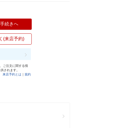
入手続きへ
く(来店予約)
と、ご注文に関する情
提供されます。
来店予約とは
｜
規約