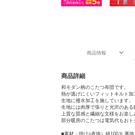
商品情報
商品詳細
和モダン柄のこたつ布団です。
熱が逃げにくいフィットキルト加
生地に撥水加工を施しています。
生地には肉厚で張りと光沢のある
上質な質感と繊細な文様をお楽し
部分暖房のこたつは電気代もおト
■素材：掛け=表地）綿100％ 裏地）