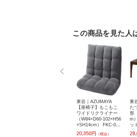
この商品を見た人
で最大
任天堂｜Nintendo あ
東谷｜AZUMAYA
東谷
元｜8/
つまれ どうぶつの
【座椅子】もこもこ
た
｜AZU
森[ニンテンドースイ
ワイドリクライナー
形（
ットヒー
ッチ ソフト]【Switc
（W84×D60-102×H56
m）
ーブル
h】
×SH14cm） FKC-005
ット
5×D7
GY グレー
方形
20,350円
28
（税込）
471
-303