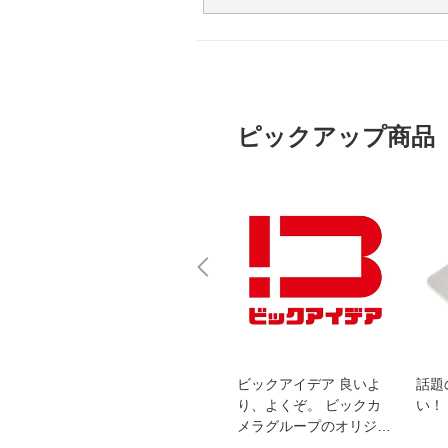
ピックアップ商品
スオー
おすすめ！REGZA 4K液
ビックアイデア 良いよ
話題
洗浄
晶テレビ
り、よくぞ。 ビックカ
い！
メラグループのオリジナ
ルブランド