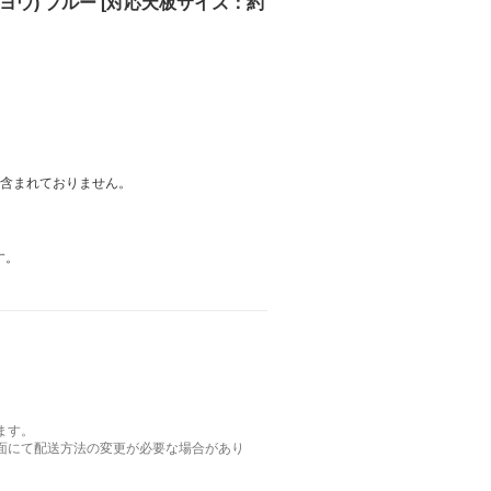
マンヨウ) ブルー [対応天板サイズ：約
は含まれておりません。
す。
ます。
面にて配送方法の変更が必要な場合があり