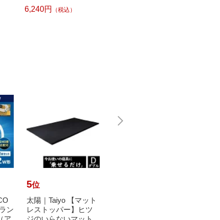
5c
6,240円
（税込）
5
6
7
位
位
位
CO
太陽｜Taiyo 【マット
【エントリーで最大
瀧住｜T
Dラン
レストッパー】ヒツ
全額ポイント還元｜8/
多目的灯
h（ア
ジのいらないマット
11まで】 NAKAMUR
TF2