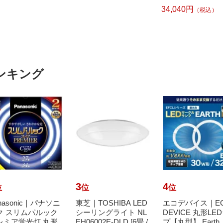
ブラウン [約75×10
34,040円
（税込）
m /長方形]
ンキング
3
4
位
位
位
nasonic｜パナソニ
東芝｜TOSHIBA LED
エコデバイス｜E
ク スリムパルック
シーリングライト NL
DEVICE 丸形LE
レミア蛍光灯 丸形
EH06002E-DLD [6畳 /
プ【丸型】 Eart