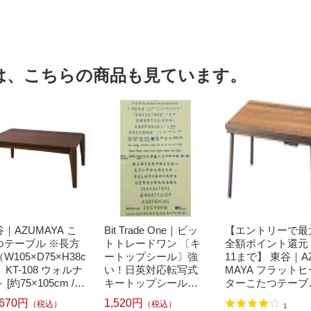
は、こちらの商品も見ています。
｜AZUMAYA こ
Bit Trade One｜ビッ
【エントリーで最
つテーブル ※長方
トトレードワン 〔キ
全額ポイント還元｜
W105×D75×H38c
ートップシール〕強
11まで】 東谷｜A
 KT-108 ウォルナ
い！日英対応転写式
MAYA フラットヒ
 [約75×105cm /長
キートップシールセ
ターこたつテーブ
]
ット ブルー DYKTSB
※長方形（W105×
,670円
1,520円
（税込）
（税込）
1
L
5×H38cm） KT-30