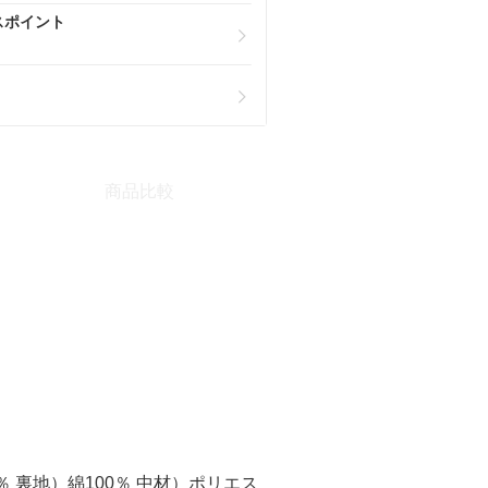
スポイント
商品比較
0％ 裏地）綿100％ 中材）ポリエス