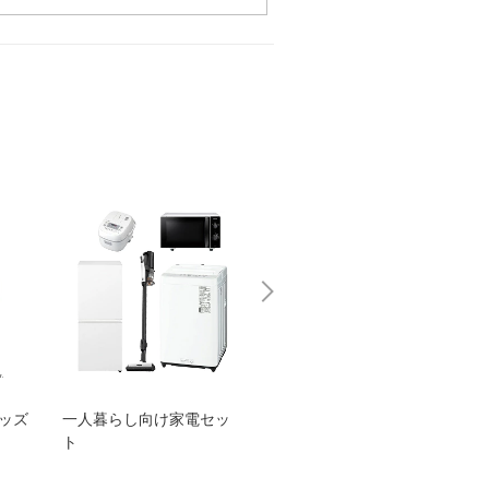
グッズ
一人暮らし向け家電セッ
オススメ！ヤマハ 電動
TEN
ト
アシスト自転車
ェア