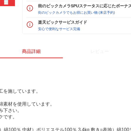
街のビックカメラSPUステータスに応じたボーナ
街のビックカメラでもお得にお買い物 (来店予約)
楽天ビックサービスガイド
安心で便利なサービス完備
商品詳細
レビュー
工を施しています。
綿素材を使用しています。
み下さい。
クです。
綿100％ 中材）ポリエステル100％ 3.4kg 敷き=表地）綿10