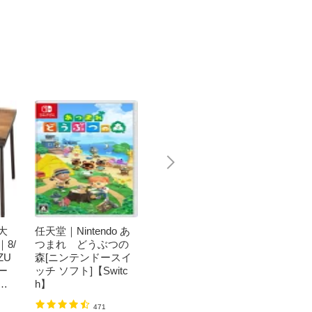
大
任天堂｜Nintendo あ
東谷｜AZUMAYA
東谷｜A
8/
つまれ どうぶつの
【座椅子】もこもこ
たつテ
ZU
森[ニンテンドースイ
ワイドリクライナー
形（W10
ー
ッチ ソフト]【Switc
（W84×D60-102×H56
m） K
ル
h】
×SH14cm） FKC-005
ット [約
D7
GY グレー
方形]
20,350円
28,67
（税込）
471
3