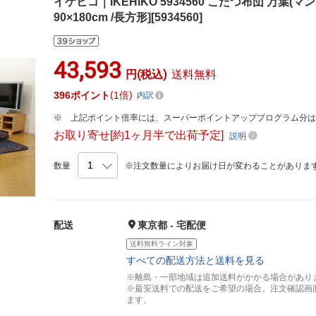
イケヒコ｜IKEHIKO 5934560 こたつ布団 万葉(
90×180cm /長方形][5934560]
43,593
円(税込)
送料無料
396
ポイント
1倍
内訳
上記ポイント倍率には、スーパーポイントアッププログラム分
お取り寄せ[約1ヶ月半で出荷予定]
説明
数量
※注文数量によりお届け日が変わることがありま
配送
東京都 - 宅配便
送料無料ライン対象
すべての配送方法と送料を見る
※離島・一部地域は追加送料がかかる場合があり
※最安送料での配送をご希望の場合、注文確認画
ます。