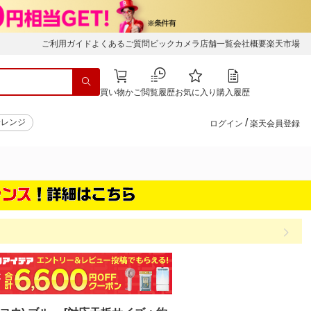
ご利用ガイド
よくあるご質問
ビックカメラ店舗一覧
会社概要
楽天市場
買い物かご
閲覧履歴
お気に入り
購入履歴
/
子レンジ
ログイン
楽天会員登録