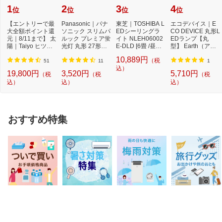
1
2
3
4
位
位
位
位
【エントリーで最
Panasonic｜パナ
東芝｜TOSHIBA L
エコデバイス｜E
大全額ポイント還
ソニック スリムパ
EDシーリングラ
CO DEVICE 丸形L
元｜8/11まで】 太
ルック プレミア蛍
イト NLEH06002
EDランプ【丸
陽｜Taiyo ヒツジ
光灯 丸形 27形＋3
E-DLD [6畳 /昼光
型】 Earth（アー
のいらない枕 -...
4形セット クー...
色]【newlife_cam
ス） 昼光色 EFCL
10,889円
（税
paign...
30・32...
51
11
1
込）
19,800円
3,520円
5,710円
（税
（税
（税
込）
込）
込）
おすすめ特集