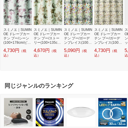
スミノエ｜SUMIN
スミノエ｜SUMIN
スミノエ｜SUMIN
スミノエ｜SUMIN
ス
OE ドレープカー
OE ドレープカー
OE ドレープカー
OE ドレープカー
O
テン プー/シーン
テン プー/ストー
テン プー/ガーデ
テン プー/ガーデ
ン
(100×178cm/ピン
リー(100×135cm/
ンプレイス(100×2
ンプレイス(100×1
ッ
ク)[M1105100X17
ベージュ)[M11111
00cm/ピンク)[M11
78cm/パープル)[M
0
4,730円
4,670円
5,090円
4,730円
5
（税
（税
（税
（税
8]
00X135]
06100X200]
1107100X178]
0
込）
込）
込）
込）
込
同じジャンルのランキング