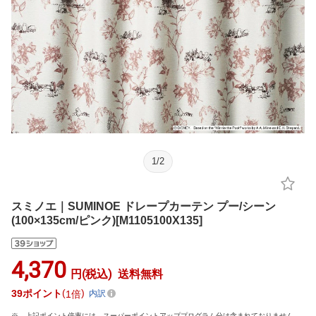
1
/
2
スミノエ｜SUMINOE ドレープカーテン プー/シーン
(100×135cm/ピンク)[M1105100X135]
4,370
円(税込)
送料無料
39
ポイント
1倍
内訳
上記ポイント倍率には、スーパーポイントアッププログラム分は含まれておりません。