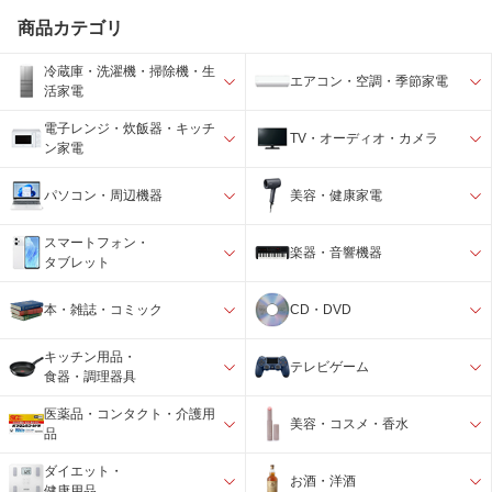
商品カテゴリ
冷蔵庫・洗濯機・掃除機・生
エアコン・空調・季節家電
活家電
電子レンジ・炊飯器・キッチ
TV・オーディオ・カメラ
ン家電
パソコン・周辺機器
美容・健康家電
スマートフォン・
楽器・音響機器
タブレット
本・雑誌・コミック
CD・DVD
キッチン用品・
テレビゲーム
食器・調理器具
医薬品・コンタクト・介護用
美容・コスメ・香水
品
ダイエット・
お酒・洋酒
健康用品