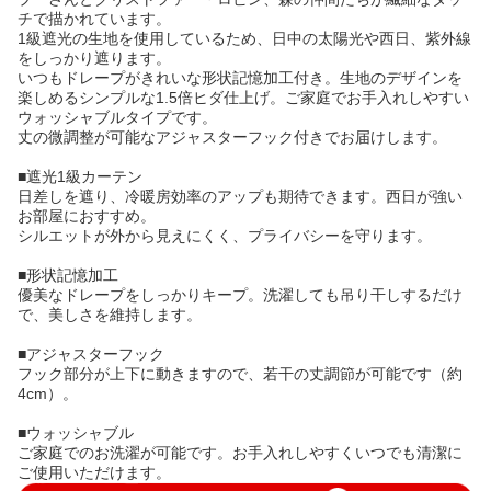
チで描かれています。
1級遮光の生地を使用しているため、日中の太陽光や西日、紫外線
をしっかり遮ります。
いつもドレープがきれいな形状記憶加工付き。生地のデザインを
楽しめるシンプルな1.5倍ヒダ仕上げ。ご家庭でお手入れしやすい
ウォッシャブルタイプです。
丈の微調整が可能なアジャスターフック付きでお届けします。
■遮光1級カーテン
日差しを遮り、冷暖房効率のアップも期待できます。西日が強い
お部屋におすすめ。
シルエットが外から見えにくく、プライバシーを守ります。
■形状記憶加工
優美なドレープをしっかりキープ。洗濯しても吊り干しするだけ
で、美しさを維持します。
■アジャスターフック
フック部分が上下に動きますので、若干の丈調節が可能です（約
4cm）。
■ウォッシャブル
ご家庭でのお洗濯が可能です。お手入れしやすくいつでも清潔に
ご使用いただけます。