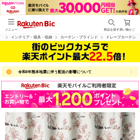
メニュー
商品を探す
買い物かご
プ
インテリア・寝具・収納
カーテン・ブラインド
ドレープカーテン
令和8年熊本地震に伴う配送の影響について