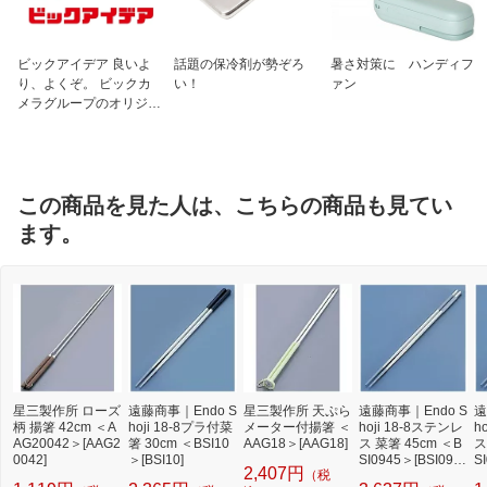
ビックアイデア 良いよ
話題の保冷剤が勢ぞろ
暑さ対策に ハンディフ
り、よくぞ。 ビックカ
い！
ァン
メラグループのオリジナ
ルブランド
この商品を見た人は、こちらの商品も見てい
ます。
星三製作所 ローズ
遠藤商事｜Endo S
星三製作所 天ぷら
遠藤商事｜Endo S
遠
柄 揚箸 42cm ＜A
hoji 18-8プラ付菜
メーター付揚箸 ＜
hoji 18-8ステンレ
h
AG20042＞[AAG2
箸 30cm ＜BSI10
AAG18＞[AAG18]
ス 菜箸 45cm ＜B
ス
0042]
＞[BSI10]
SI0945＞[BSI094
S
2,407円
（税
5]
0]