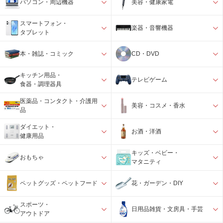
パソコン・周辺機器
美容・健康家電
スマートフォン・
楽器・音響機器
タブレット
本・雑誌・コミック
CD・DVD
キッチン用品・
テレビゲーム
食器・調理器具
医薬品・コンタクト・介護用
美容・コスメ・香水
品
ダイエット・
お酒・洋酒
健康用品
キッズ・ベビー・
おもちゃ
マタニティ
ペットグッズ・ペットフード
花・ガーデン・DIY
スポーツ・
日用品雑貨・文房具・手芸
アウトドア