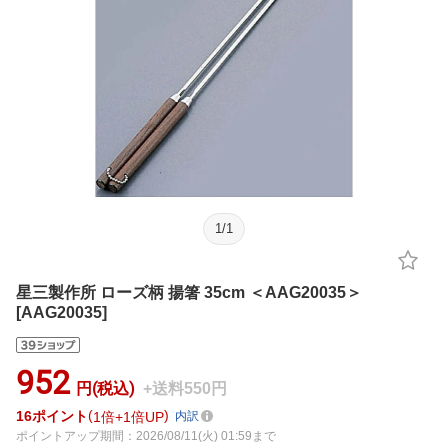
1
/
1
星三製作所 ローズ柄 揚箸 35cm ＜AAG20035＞
[AAG20035]
952
円(税込)
+送料550円
16
ポイント
1倍
1倍UP
内訳
ポイントアップ期間：2026/08/11(火) 01:59まで