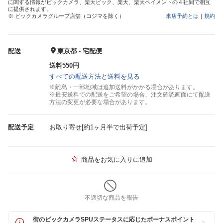
に関する情報がビックカメラ、楽天ビック、楽天、楽天ペイメントの４社間で相互
に提供されます。
※ ビックカメラグループ店舗（コジマを除く）
来店予約とは
｜
規約
配送
東京都 - 宅配便
送料550円
すべての配送方法と送料を見る
※離島・一部地域は追加送料がかかる場合があります。
※最安送料での配送をご希望の場合、注文確認画面にて配送
方法の変更が必要な場合があります。
配送予定
お取り寄せ[約1ヶ月半で出荷予定]
商品をお気に入りに追加
不適切な商品を報告
街のビックカメラSPUステータスに応じたボーナスポイント