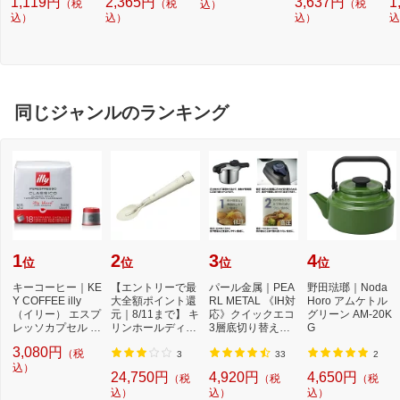
1,119円
2,365円
3,637円
1
（税
（税
（税
込）
込）
込）
込）
込
同じジャンルのランキング
1
2
3
4
位
位
位
位
キーコーヒー｜KE
【エントリーで最
パール金属｜PEA
野田琺瑯｜Noda
Y COFFEE illy
大全額ポイント還
RL METAL 《IH対
Horo アムケトル
（イリー） エスプ
元｜8/11まで】 キ
応》クイックエコ
グリーン AM-20K
レッソカプセル ミ
リンホールディン
3層底切り替え式
G
ディアムロース
グス｜Kirin Hol...
圧力鍋 3．5L H50
3,080円
（税
ト...
40...
3
33
2
込）
24,750円
4,920円
4,650円
（税
（税
（税
込）
込）
込）