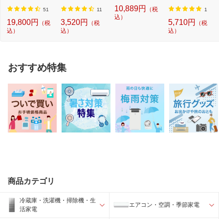
のいらない枕 -...
4形セット クー...
色]【newlife_cam
ス） 昼光色 EFCL
10,889円
（税
paign...
30・32...
51
11
1
込）
19,800円
3,520円
5,710円
（税
（税
（税
込）
込）
込）
おすすめ特集
商品カテゴリ
冷蔵庫・洗濯機・掃除機・生
エアコン・空調・季節家電
活家電