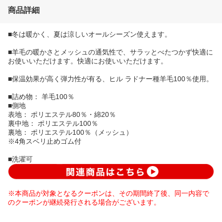
商品詳細
■冬は暖かく、夏は涼しいオールシーズン使えます。
■羊毛の暖かさとメッシュの通気性で、サラッとべたつかず快適に
お使いいただけます。快適にお使いいただけます。
■保温効果が高く弾力性が有る、ヒル ラドナー種羊毛100％使用。
■詰め物： 羊毛100％
■側地
表地： ポリエステル80％・綿20％
裏中地： ポリエステル100％
裏地： ポリエステル100％（メッシュ）
※4角スベリ止めゴム付
■洗濯可
※本商品が対象となるクーポンは、その期間終了後、同一内容で
のクーポンが継続発行される場合がございます。