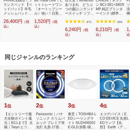
FRANCEBED｜フ
Bit Trade One｜ビ
任天堂｜Nintendo
CANON｜キヤノ
P
ランスベッド 【ベ
ットトレードワン
あつまれ どうぶ
ン BCI-381+380/5
ソ
ッドパッド】羊毛
〔キートップシー
つの森[ニンテンド
MP 純正プリンタ
洗
メッシュパッド
ル〕強い！日英対
ースイッチ ソフ
ーインク (標準容
槽
（ダブルサイズ/ベ
応転写式キートッ
ト]【Switch】
量) 5色パック[BCI
W
26,400円
1,520円
（税
（税
ージュ） フランス
プシールセット ブ
3813805MP]
機
471
304
ベッド
込）
ルー DYKTSBL
込）
l
6,240円
6,210円
1
（税
（税
込）
込）
込
同じジャンルのランキング
1
2
3
4
位
位
位
位
【エントリーで最
Panasonic｜パナ
東芝｜TOSHIBA L
エコデバイス｜E
大全額ポイント還
ソニック スリムパ
EDシーリングラ
CO DEVICE 丸形L
元｜8/11まで】 太
ルック プレミア蛍
イト NLEH06002
EDランプ【丸
陽｜Taiyo ヒツジ
光灯 丸形 27形＋3
E-DLD [6畳 /昼光
型】 Earth（アー