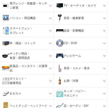
電子レンジ・炊飯器・キッチ
TV・オーディオ・カメラ
ン家電
パソコン・周辺機器
美容・健康家電
スマートフォン・
楽器・音響機器
タブレット
本・雑誌・コミック
CD・DVD
キッチン用品・
テレビゲーム
食器・調理器具
医薬品・コンタクト・介護用
美容・コスメ・香水
品
ダイエット・
お酒・洋酒
健康用品
キッズ・ベビー・
おもちゃ
マタニティ
ペットグッズ・ペットフード
花・ガーデン・DIY