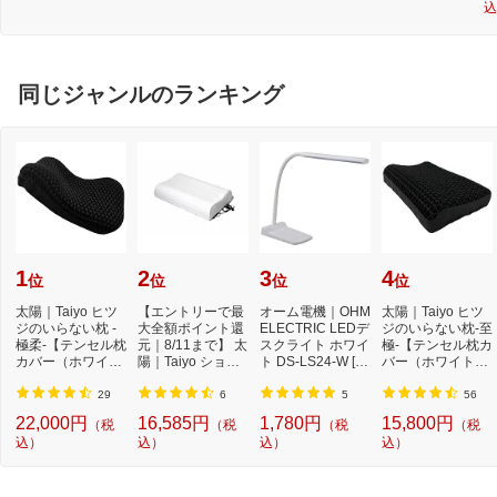
込
ド
ド
サイズ(綿100%/1
54×195×35cm/キ
ナリ) フランスベ
ッド
同じジャンルのランキング
1
2
3
4
位
位
位
位
太陽｜Taiyo ヒツ
【エントリーで最
オーム電機｜OHM
太陽｜Taiyo ヒツ
ジのいらない枕 -
大全額ポイント還
ELECTRIC LEDデ
ジのいらない枕-至
極柔-【テンセル枕
元｜8/11まで】 太
スクライト ホワイ
極-【テンセル枕カ
カバー（ホワイ
陽｜Taiyo ショー
ト DS-LS24-W [L
バー（ホワイト）
ト）付き】
ンのいらない枕 ...
ED /昼白色][DSLS
付き】
24...
29
6
5
56
22,000円
16,585円
1,780円
15,800円
（税
（税
（税
（税
込）
込）
込）
込）