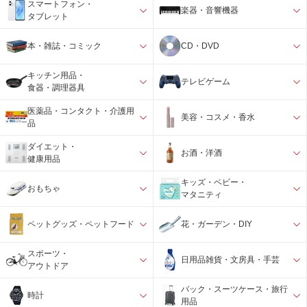
スマートフォン・
楽器・音響機器
タブレット
本・雑誌・コミック
CD・DVD
キッチン用品・
テレビゲーム
食器・調理器具
医薬品・コンタクト・介護用
美容・コスメ・香水
品
ダイエット・
お酒・洋酒
健康用品
キッズ・ベビー・
おもちゃ
マタニティ
ペットグッズ・ペットフード
花・ガーデン・DIY
スポーツ・
日用品雑貨・文房具・手芸
アウトドア
バック・スーツケース・旅行
時計
用品