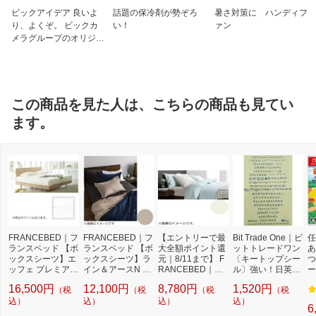
ビックアイデア 良いよ
話題の保冷剤が勢ぞろ
暑さ対策に ハンディフ
り、よくぞ。 ビックカ
い！
ァン
メラグループのオリジナ
ルブランド
この商品を見た人は、こちらの商品も見てい
ます。
FRANCEBED｜フ
FRANCEBED｜フ
【エントリーで最
Bit Trade One｜ビ
任
ランスベッド 【ボ
ランスベッド 【ボ
大全額ポイント還
ットトレードワン
あ
ックスシーツ】エ
ックスシーツ】ラ
元｜8/11まで】 F
〔キートップシー
つ
ッフェ プレミアム
イン＆アースN ワ
RANCEBED｜フ
ル〕強い！日英対
ー
ワイドダブルサイ
イドダブルサイズ
ランスベッド 【ボ
応転写式キートッ
ト
16,500円
12,100円
8,780円
1,520円
（税
（税
（税
（税
ズ(綿100%/154×1
（綿100％/154×1
ックスシーツ】エ
プシールセット ブ
95×40cm/ホワイ
込）
95×35cm/ベージ
込）
ッフェ スタンダー
込）
ルー DYKTSBL
込）
6
ト) フランスベッ
ュ） フランスベッ
ド ワイドダブル