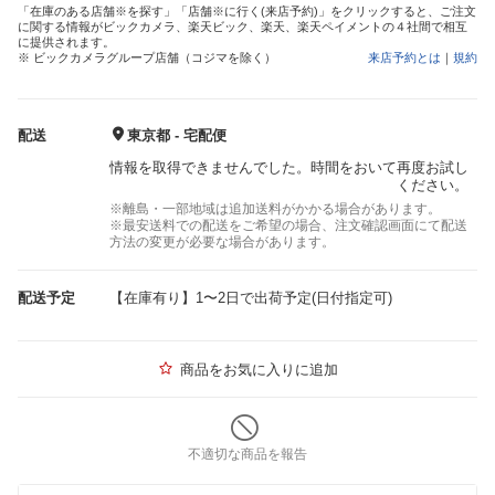
「在庫のある店舗※を探す」「店舗※に行く(来店予約)」をクリックすると、ご注文
に関する情報がビックカメラ、楽天ビック、楽天、楽天ペイメントの４社間で相互
に提供されます。
※ ビックカメラグループ店舗（コジマを除く）
来店予約とは
｜
規約
配送
東京都 - 宅配便
情報を取得できませんでした。時間をおいて再度お試し
ください。
※離島・一部地域は追加送料がかかる場合があります。
※最安送料での配送をご希望の場合、注文確認画面にて配送
方法の変更が必要な場合があります。
配送予定
【在庫有り】1〜2日で出荷予定(日付指定可)
商品をお気に入りに追加
不適切な商品を報告