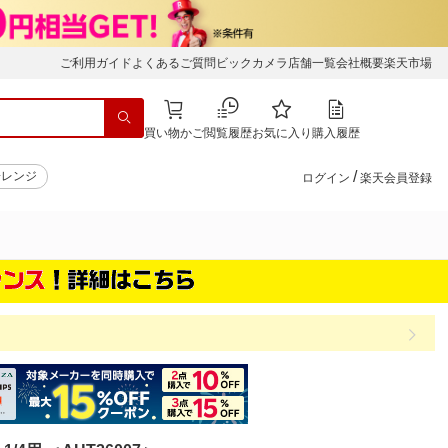
ご利用ガイド
よくあるご質問
ビックカメラ店舗一覧
会社概要
楽天市場
買い物かご
閲覧履歴
お気に入り
購入履歴
/
子レンジ
ログイン
楽天会員登録