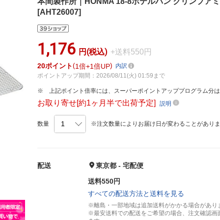
本間製作所｜HONMA 18-8ホテルパン クリンプアミ 1
[AHT26007]
1,176
円(税込)
+送料550円
20
ポイント
1倍
1倍UP
内訳
ポイントアップ期間：2026/08/11(火) 01:59まで
上記ポイント倍率には、スーパーポイントアッププログラム分
お取り寄せ[約1ヶ月半で出荷予定]
説明
数量
※注文数量によりお届け日が変わることがあり
配送
東京都 - 宅配便
送料550円
すべての配送方法と送料を見る
※離島・一部地域は追加送料がかかる場合があり
※最安送料での配送をご希望の場合、注文確認画