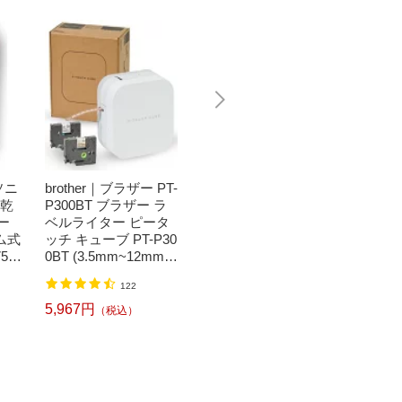
ソニ
brother｜ブラザー PT-
Bit Trade One｜ビッ
任天堂｜N
濯乾
P300BT ブラザー ラ
トトレードワン 〔キ
つまれ
ー
ベルライター ピータ
ートップシール〕強
森[ニ
ム式
ッチ キューブ PT-P30
い！日英対応転写式
ッチ ソ
50
0BT (3.5mm~12mm
キートップシールセ
h】
】
幅/TZeテープ) P-TOU
ット ブルー DYKTSB
1,520円
（税込）
122
CH CUBE（ピータッ
L
チキューブ）[PTP300
5,967円
6,240
（税込）
BT]