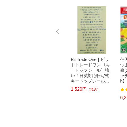
｜パナソニ
brother｜ブラザー PT-
Bit Trade One｜ビッ
任天
洗濯乾
P300BT ブラザー ラ
トトレードワン 〔キ
つ
クリー
ベルライター ピータ
ートップシール〕強
森
ドラム式
ッチ キューブ PT-P30
い！日英対応転写式
ッチ
 750
0BT (3.5mm~12mm
キートップシールセ
h】
pcp】
幅/TZeテープ) P-TOU
ット ブルー DYKTSB
1,520円
（税込）
7
122
CH CUBE（ピータッ
L
チキューブ）[PTP300
5,967円
6,
）
（税込）
BT]