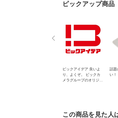
ピックアップ商品
スオー
おすすめ！REGZA 4K液
ビックアイデア 良いよ
話題
洗浄
晶テレビ
り、よくぞ。 ビックカ
い！
メラグループのオリジナ
ルブランド
この商品を見た人