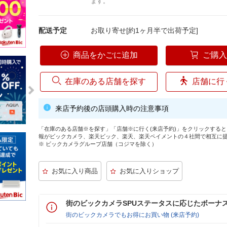
ます。
配送予定
お取り寄せ[約1ヶ月半で出荷予定]
商品をかごに追加
ご購
在庫のある店舗を探す
店舗に行
来店予約後の店頭購入時の注意事項
「在庫のある店舗※を探す」「店舗※に行く(来店予約)」をクリックする
報がビックカメラ、楽天ビック、楽天、楽天ペイメントの４社間で相互に
※ ビックカメラグループ店舗（コジマを除く）
街のビックカメラSPUステータスに応じたボーナ
街のビックカメラでもお得にお買い物 (来店予約)