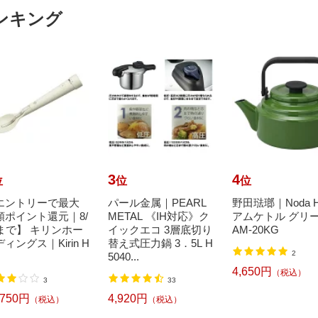
ンキング
3
4
位
位
位
エントリーで最大
パール金属｜PEARL
野田琺瑯｜Noda H
額ポイント還元｜8/
METAL 《IH対応》ク
アムケトル グリ
1まで】 キリンホー
イックエコ 3層底切り
AM-20KG
ィングス｜Kirin H
替え式圧力鍋 3．5L H
2
5040...
4,650円
（税込）
3
33
,750円
4,920円
（税込）
（税込）