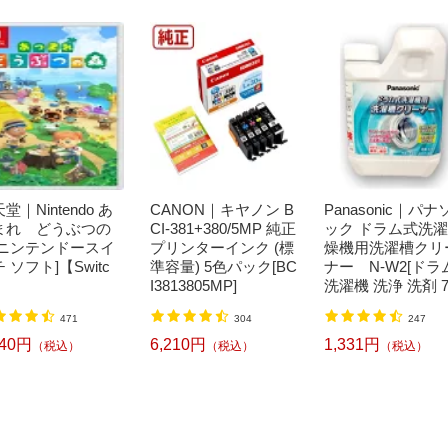
堂｜Nintendo あ
CANON｜キヤノン B
Panasonic｜パナ
まれ どうぶつの
CI-381+380/5MP 純正
ック ドラム式洗
[ニンテンドースイ
プリンターインク (標
燥機用洗濯槽クリ
 ソフト]【Switc
準容量) 5色パック[BC
ナー N-W2[ドラ
I3813805MP]
洗濯機 洗浄 洗剤 7
ml NW2]【rb_pcp
471
304
247
240円
6,210円
1,331円
（税込）
（税込）
（税込）