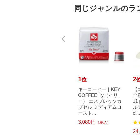
同じジャンルのラ
10
1
2
位
位
で最大
Skater｜スケーター
キーコーヒー｜KEY
【
元｜8/
シリコンケーキ型 m
COFFEE illy（イリ
全
光金属｜
iffy ベージュ
ー） エスプレッソカ
1
ZOKU
プセル ミディアムロ
ルデ
1,530円
（税込）
ースト...
ol...
3,080円
）
（税込）
24