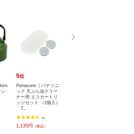
5
6
7
位
位
位
oro
Panasonic｜パナソニ
【エントリーで最大
【エ
ーン
ック 天ぷら油クリー
全額ポイント還元｜8/
全額ポ
ナー用 エコカートリ
11まで】 サーモス｜T
11ま
ッジセット （2個入）
HERMOS 真空保温調
HER
T...
理器 ...
理器 ..
16
69
1,135円
14,510円
12,8
（税込）
（税込）