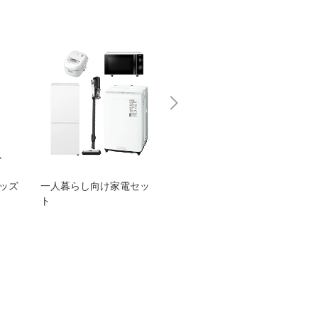
グッズ
一人暮らし向け家電セッ
オススメ！ヤマハ 電動
TEN
ト
アシスト自転車
ェア