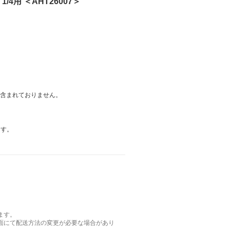
/4用 ＜AHT26007＞
は含まれておりません。
ます。
ます。
面にて配送方法の変更が必要な場合があり