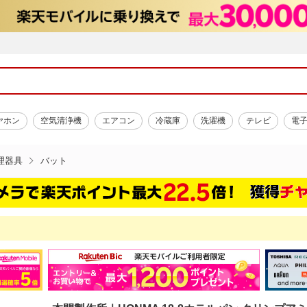
ヤホン
空気清浄機
エアコン
冷蔵庫
洗濯機
テレビ
電
理器具
バット