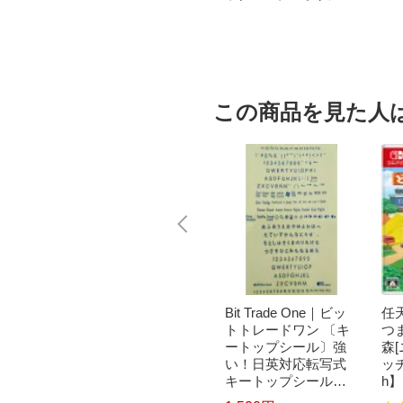
ルブランド
この商品を見た人
｜パナソニ
brother｜ブラザー PT-
Bit Trade One｜ビッ
任天
洗濯乾
P300BT ブラザー ラ
トトレードワン 〔キ
つ
クリー
ベルライター ピータ
ートップシール〕強
森
ドラム式
ッチ キューブ PT-P30
い！日英対応転写式
ッチ
 750
0BT (3.5mm~12mm
キートップシールセ
h】
pcp】
幅/TZeテープ) P-TOU
ット ブルー DYKTSB