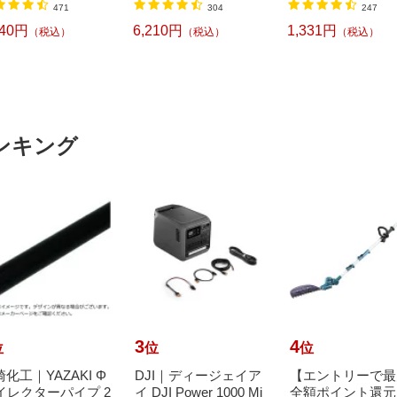
471
304
247
240円
6,210円
1,331円
（税込）
（税込）
（税込）
ンキング
3
4
位
位
位
化工｜YAZAKI Φ
DJI｜ディージェイア
【エントリーで最
8イレクターパイプ 2
イ DJI Power 1000 Mi
全額ポイント還元｜