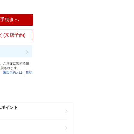
入手続きへ
く(来店予約)
と、ご注文に関する情
提供されます。
来店予約とは
｜
規約
スポイント