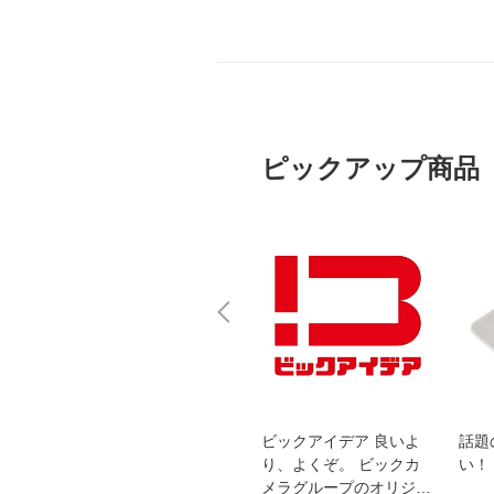
ピックアップ商品
スオー
おすすめ！REGZA 4K液
ビックアイデア 良いよ
話題
洗浄
晶テレビ
り、よくぞ。 ビックカ
い！
メラグループのオリジナ