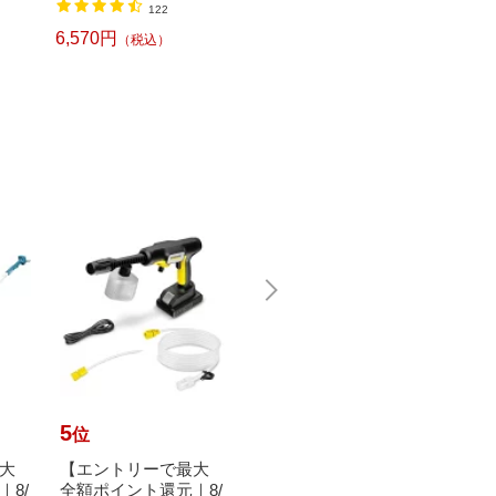
1,520円
（税込）
122
CH CUBE（ピータッ
L
チキューブ）[PTP300
6,570円
6,240
（税込）
BT]
5
6
7
位
位
位
大
【エントリーで最大
ロゴス｜LOGOS 保冷
【エ
8/
全額ポイント還元｜8/
剤 倍速凍結・氷点下
全額ポ