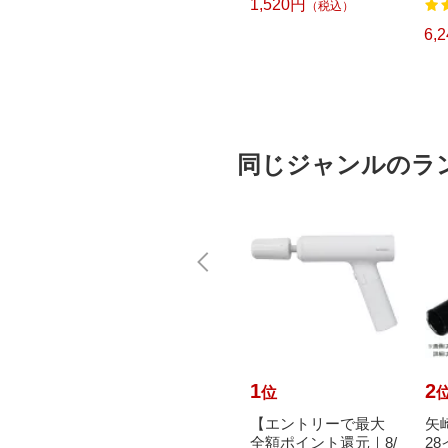
1,520円
（税込）
7
122
CH CUBE（ピータッ
L
チキューブ）[PTP300
6,570円
6,
）
（税込）
BT]
同じジャンルのラ
10
1
2
位
位
aoka
寺岡製作所｜Teraoka
【エントリーで最大
矢崎
 布両面テ
Seisakusho 布両面テ
全額ポイント還元｜8/
2