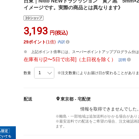
日東｜Nitto NEWトラクッション 黄／黒 5mm×2
イメージです。実際の商品とは異なります》
3,193
円(税込)
29
ポイント
1倍
内訳
上記ポイント倍率には、スーパーポイントアッププログラム分
在庫有り[2〜5日で出荷]（土日祝を除く）
説明
数量
※注文数量によりお届け日が変わることがあり
配送
東京都 - 宅配便
情報を取得できませんでした
※離島・一部地域は追加送料がかかる場合があり
※最安送料での配送をご希望の場合、注文確認画
ます。