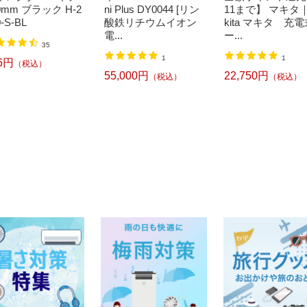
0mm ブラック H-2
ni Plus DY0044 [リン
11まで】 マキタ
0-S-BL
酸鉄リチウムイオン
kita マキタ 充
電...
ー...
35
1
1
6円
（税込）
55,000円
22,750円
（税込）
（税込）