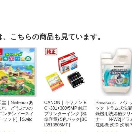
は、こちらの商品も見ています。
堂｜Nintendo あ
CANON｜キヤノン B
Panasonic｜パナ
まれ どうぶつの
CI-381+380/5MP 純正
ック ドラム式洗
[ニンテンドースイ
プリンターインク (標
燥機用洗濯槽クリ
 ソフト]【Switc
準容量) 5色パック[BC
ナー N-W2[ドラ
I3813805MP]
洗濯機 洗浄 洗剤 7
ml NW2]【rb_pcp