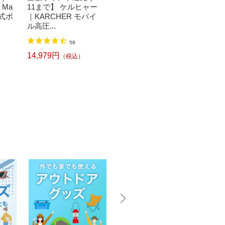
｜Ma
11まで】 ケルヒャー
パックL 81660641[816
11ま
電式ポ
｜KARCHER モバイ
60641]
ポレー
ル高圧...
伸縮...
2
58
1,340円
（税込）
14,979円
10,4
（税込）