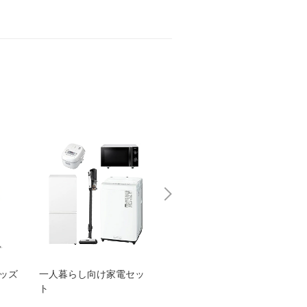
グッズ
一人暮らし向け家電セッ
オススメ！ヤマハ 電動
TEN
ト
アシスト自転車
ェア