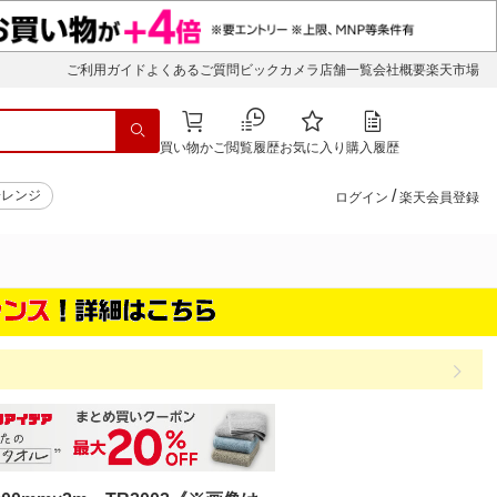
ご利用ガイド
よくあるご質問
ビックカメラ店舗一覧
会社概要
楽天市場
買い物かご
閲覧履歴
お気に入り
購入履歴
/
子レンジ
ログイン
楽天会員登録