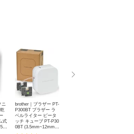
ソニ
brother｜ブラザー PT-
Bit Trade One｜ビッ
任天堂｜N
濯乾
P300BT ブラザー ラ
トトレードワン 〔キ
つまれ
ー
ベルライター ピータ
ートップシール〕強
森[ニ
ム式
ッチ キューブ PT-P30
い！日英対応転写式
ッチ ソ
50
0BT (3.5mm~12mm
キートップシールセ
h】
】
幅/TZeテープ) P-TOU
ット ブルー DYKTSB