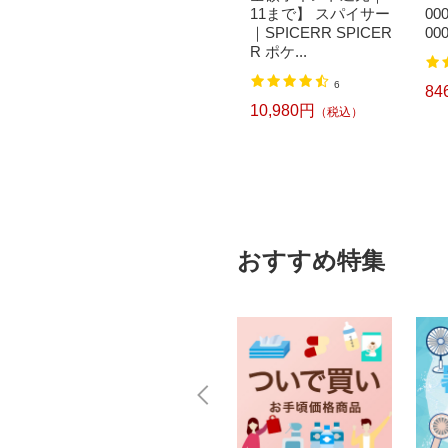
 50m
ープ NO.711 25m
11まで】 スパイサー
00
0X15
mX25M 71125X25
｜SPICERR SPICER
00
R ポケ...
）
1
6
983円
84
（税込）
10,980円
（税込）
おすすめ特集