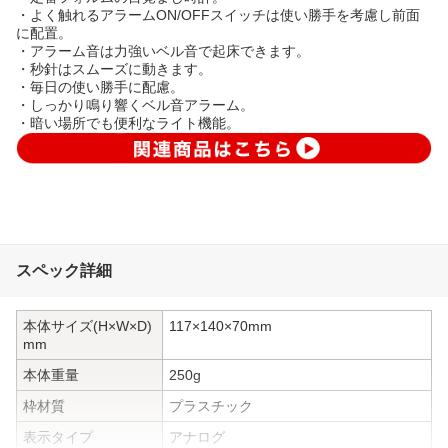
・よく触れるアラームON/OFFスイッチは使い勝手を考慮し前面
に配置。
・アラーム音は力強いベル音で起床できます。
・秒針はスムーズに動きます。
・毎日の使い勝手に配慮。
・しっかり鳴り響くベル音アラーム。
・暗い場所でも便利なライト機能。
スペック詳細
本体サイズ(H×W×D)
117×140×70mm
mm
本体重量
250g
枠材質
プラスチック
表示タイプ
アナログ