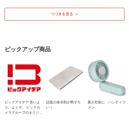
アラーム音
ベル音
つづきを見る
スヌーズ機能
スヌーズ機能有
使用電源
単2形アルカリ乾電池×1本【別売】
電池寿命
約10カ月
ソーラー機能
ソーラー機能無
ピックアップ商品
カレンダー表示
カレンダー表示無
温度表示
温度表示無
湿度表示
湿度表示無
ライト付き
ライト有
蓄光機能
畜光機能無
付属品
取扱説明書、保証書
ビックアイデア 良いよ
話題の保冷剤が勢ぞろ
暑さ対策に ハンディフ
仕様1
連続秒針
り、よくぞ。 ビックカ
い！
ァン
メラグループのオリジナ
ルブランド