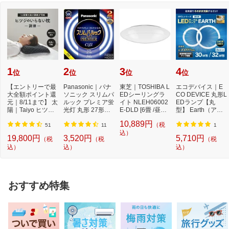
1
2
3
4
位
位
位
位
【エントリーで最
Panasonic｜パナ
東芝｜TOSHIBA L
エコデバイス｜E
大全額ポイント還
ソニック スリムパ
EDシーリングラ
CO DEVICE 丸形L
元｜8/11まで】 太
ルック プレミア蛍
イト NLEH06002
EDランプ【丸
陽｜Taiyo ヒツジ
光灯 丸形 27形＋3
E-DLD [6畳 /昼光
型】 Earth（アー
のいらない枕 -...
4形セット クー...
色]【newlife_cam
ス） 昼光色 EFCL
10,889円
（税
paign...
30・32...
51
11
1
込）
19,800円
3,520円
5,710円
（税
（税
（税
込）
込）
込）
おすすめ特集