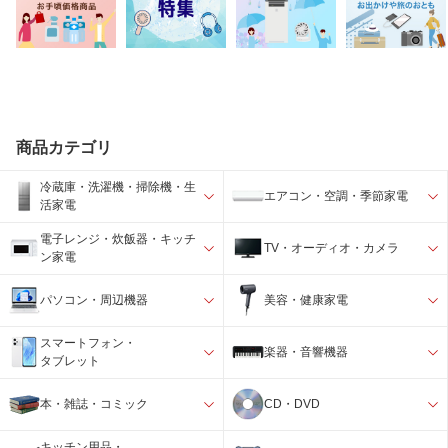
商品カテゴリ
冷蔵庫・洗濯機・掃除機・生
エアコン・空調・季節家電
活家電
電子レンジ・炊飯器・キッチ
TV・オーディオ・カメラ
ン家電
パソコン・周辺機器
美容・健康家電
スマートフォン・
楽器・音響機器
タブレット
本・雑誌・コミック
CD・DVD
キッチン用品・