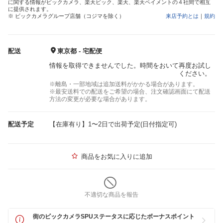
に関する情報がビックカメラ、楽天ビック、楽天、楽天ペイメントの４社間で相互
に提供されます。
※ ビックカメラグループ店舗（コジマを除く）
来店予約とは
｜
規約
配送
東京都 - 宅配便
情報を取得できませんでした。時間をおいて再度お試し
ください。
※離島・一部地域は追加送料がかかる場合があります。
※最安送料での配送をご希望の場合、注文確認画面にて配送
方法の変更が必要な場合があります。
配送予定
【在庫有り】1〜2日で出荷予定(日付指定可)
商品をお気に入りに追加
不適切な商品を報告
街のビックカメラSPUステータスに応じたボーナスポイント