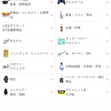
テレビゲーム
食器・調理器具
医薬品・コンタクト・介護用
美容・コスメ・香水
品
ダイエット・
お酒・洋酒
健康用品
キッズ・ベビー・
おもちゃ
マタニティ
ペットグッズ・ペットフード
花・ガーデン・DIY
スポーツ・
日用品雑貨・文房具・手芸
アウトドア
バック・スーツケース・旅行
時計
用品
インテリア・
アウトレット品・
寝具・収納
その他