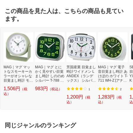
この商品を見た人は、こちらの商品も見てい
ます。
MAG｜マグ マッ
MAG｜マグ とに
芳国産業 目覚まし
MAG｜マグ 電子
S
トなスモーキーカ
かく見やすい目覚
時計ワイドメン L
音目覚まし時計 あ
目
ラーがオシャレな
まし時計 しののめ
ANDEX（ランデ
けぼの ホワイト T-
Y
目覚まし時計 モナ
シルバー T-788 S
ックス） シルバー
711 WH-Z [アナロ
K
カ グリーン T-778
M-Z [アナログ]
YT5314SV [アナ
グ]
1,506円
983円
（税
（税込）
GR-Z [アナログ]
ログ]
1
2
込）
1,200円
1,283円
1
（税
（税
込）
込）
込
同じジャンルのランキング