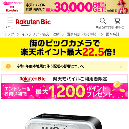
メニュー
商品を探す
買い物かご
トップ
インテリア・寝具・収納
置き時計・掛け時計
置き時計
令和8年熊本地震に伴う配送の影響について