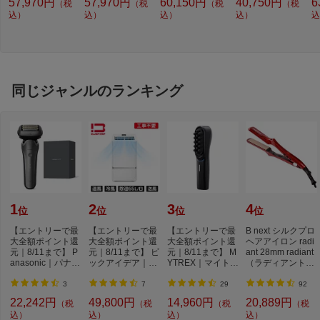
57,970円
57,970円
60,150円
40,750円
6
（税
（税
（税
（税
A-GR [約60cm /プ
A-GL [約60cm /都
ACBA-GL [約60c
トーンブ KG66VT
L
ロパンガス /右強
込）
市ガス12・13A /
込）
m /プロパンガス /
込）
ARR [約60cm /プ
込）
エ
込
火]
左強火]
左強火]
ロパンガス /右強
ュ
火]
T
[
ガ
同じジャンルのランキング
1
2
3
4
位
位
位
位
【エントリーで最
【エントリーで最
【エントリーで最
B next シルクプロ
大全額ポイント還
大全額ポイント還
大全額ポイント還
ヘアアイロン radi
元｜8/11まで】 P
元｜8/11まで】 ビ
元｜8/11まで】 M
ant 28mm radiant
anasonic｜パナソ
ックアイデア｜Bi
YTREX｜マイトレ
（ラディアント）
ニック メンズシ...
cIDEA ポータブ...
ックス モーショ
レッド LM125-...
ン...
3
7
29
92
22,242円
49,800円
14,960円
20,889円
（税
（税
（税
（税
込）
込）
込）
込）