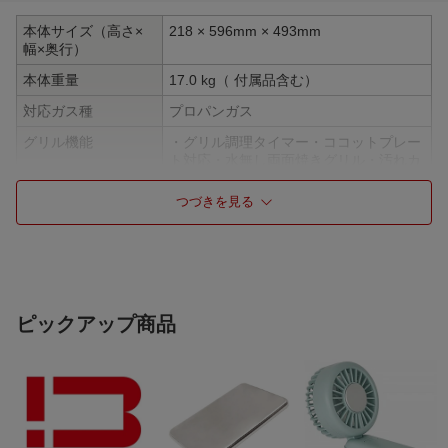
本体サイズ（高さ×
218 × 596mm × 493mm
幅×奥行）
本体重量
17.0 kg（ 付属品含む）
対応ガス種
プロパンガス
グリル機能
・グリル調理タイマー・ココットプレー
ト対応・水無し両面焼きグリル・汚れカ
バー・オートグリル機能
つづきを見る
オートグリル機能
有
口数
2口
コンロ機能
・かんタッチ＆見やスイッチ・フラット
＆クリーン・ワイドごとく・高温自動温
度調節機能・高温炒め・温度調節機能
ピックアップ商品
（160〜210℃）・炊飯機能・湯わかし
機能・コンロ調理タイマー・ラク点火・
イージークリーン・
コンロタイマー
有
天板素材
ガラスコート