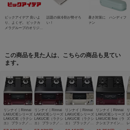
ガス消費量
全点火時8.60kW
安全機能
・ 調理油過熱防止装置・ グリル消し忘
れ消火機能・中火点火機能・高温自動温
ビックアイデア 良いよ
話題の保冷剤が勢ぞろ
暑さ対策に ハンディフ
度調節機能・立消え安全装置・焦げつき
り、よくぞ。 ビックカ
い！
ァン
消火機能 ・グリル過熱防止センサー・コ
メラグループのオリジナ
ンロ消し忘れ消火機能・点火ロック・ コ
ルブランド
ンロ・グリル操作ボタン
付属品
単 1 形アルカリ乾電池（1.5V）× 2 個、
取扱説明書（保証書付）、グリル活用レ
この商品を見た人は、こちらの商品も見てい
シピ、下火カバー、ココットプレート、
プレート固定枠、魚とって
ます。
リンナイ｜Rinnai
リンナイ｜Rinnai
リンナイ｜Rinnai
リンナイ｜Rinnai
リ
LAKUCIEシリーズ
LAKUCIEシリーズ
LAKUCIEシリーズ
LAKUCIEシリーズ
L
LAKUCIE（ラクシ
LAKUCIE（ラクシ
LAKUCIE（ラクシ
LAKUCIE fine（ラ
ズ
エ） ブラック／レ
エ） ブラック／レ
エ） ブラック／シ
クシエファイン）
レ
ッド RTE65VARB
ッド RTE65VARB
ャンパン RTE65V
ブラック／レッド
ー