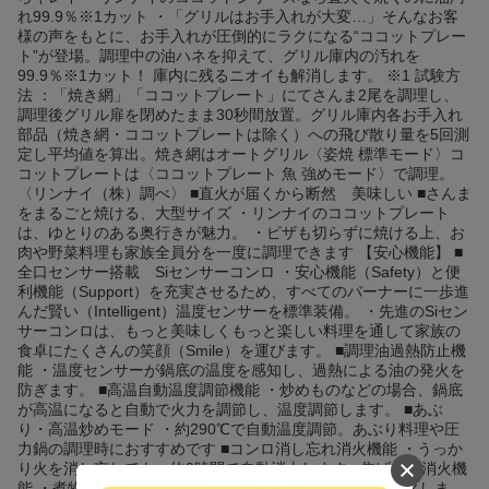
れ99.9％※1カット ・「グリルはお手入れが大変…」そんなお客
様の声をもとに、お手入れが圧倒的にラクになる“ココットプレー
ト”が登場。調理中の油ハネを抑えて、グリル庫内の汚れを
99.9％※1カット！ 庫内に残るニオイも解消します。 ※1 試験方
法 ：「焼き網」「ココットプレート」にてさんま2尾を調理し、
調理後グリル扉を閉めたまま30秒間放置。グリル庫内各お手入れ
部品（焼き網・ココットプレートは除く）への飛び散り量を5回測
定し平均値を算出。焼き網はオートグリル〈姿焼 標準モード〉コ
コットプレートは〈ココットプレート 魚 強めモード〉で調理。
〈リンナイ（株）調べ〉 ■直火が届くから断然 美味しい ■さんま
をまるごと焼ける、大型サイズ ・リンナイのココットプレート
は、ゆとりのある奥行きが魅力。 ・ピザも切らずに焼ける上、お
肉や野菜料理も家族全員分を一度に調理できます 【安心機能】 ■
全口センサー搭載 Siセンサーコンロ ・安心機能（Safety）と便
利機能（Support）を充実させるため、すべてのバーナーに一歩進
んだ賢い（Intelligent）温度センサーを標準装備。 ・先進のSiセン
サーコンロは、もっと美味しくもっと楽しい料理を通して家族の
食卓にたくさんの笑顔（Smile）を運びます。 ■調理油過熱防止機
能 ・温度センサーが鍋底の温度を感知し、過熱による油の発火を
防ぎます。 ■高温自動温度調節機能 ・炒めものなどの場合、鍋底
が高温になると自動で火力を調節し、温度調節します。 ■あぶ
り・高温炒めモード ・約290℃で自動温度調節。あぶり料理や圧
力鍋の調理時におすすめです ■コンロ消し忘れ消火機能 ・うっか
り火を消し忘れても、約2時間で自動消火します ■焦げつき消火機
能 ・煮物などで焦げついた場合、鍋を傷める前に自動消火しま