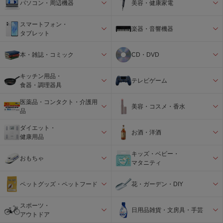
パソコン・周辺機器
美容・健康家電
スマートフォン・
楽器・音響機器
タブレット
本・雑誌・コミック
CD・DVD
キッチン用品・
テレビゲーム
食器・調理器具
医薬品・コンタクト・介護用
美容・コスメ・香水
品
ダイエット・
お酒・洋酒
健康用品
キッズ・ベビー・
おもちゃ
マタニティ
ペットグッズ・ペットフード
花・ガーデン・DIY
スポーツ・
日用品雑貨・文房具・手芸
アウトドア