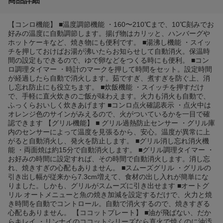
商品詳細
【コンロ機能】 ■温度調節機能 ・160〜210℃まで、10℃刻みでお
好みの温度に自動調節します。揚げ物はカリッと、ハンバーグや
ホットケーキなど、焼き物にも便利です。 ■湯沸し機能 ・スイッ
チを押しておけばお湯が沸いたらお知らせして自動消火。保温時
間の設定もできるので、ゆで卵などをつくる時にも便利。 ■コン
ロ調理タイマー ・時計のマークを押して時間をセット。設定時間
が経過したら自動で消火します。茹ですぎ、煮すぎを防ぐ上、消
し忘れ防止にも役立ちます。 ■炊飯機能 ・スイッチを押すだけ
で、手軽に直火炊きのご飯が味わえます。火力も消火も自動で、
ふっくらおいしく炊きあげます ■コンロ点火確認表示 ・点火中は
オレンジ色のサインがみえるので、火がついているかを一目で確
認できます 【グリル機能】 ■ グリル過熱防止センサー ・グリル庫
内のセンサーによって温度を見張るから、安心。温度が異常に上
がると自動消火し、発火を防止します。 ■グリル消し忘れ消火機
能 ・両面焼は約15分で自動消火します。 ■グリル調理タイマー ・
お好みの時間に設定すれば、その時間で自動消火します。消し忘
れ、焼きすぎの心配もありません。 ■スムーズグリル ・グリルの
引き出し幅が従来から7.3cm増えて、食材の出し入れが簡単にな
りました。しかも、グリルがスムーズに引き出せます ■オートグ
リル オートメニューと魚の焼き加減を設定するだけで、火力と焼
き時間を自動でコントロール。自動で消火するので、焼きすぎる
心配もありません。 【ココットプレート】 ■油が飛ばない、だか
らキレイ ・リンナイのココットシリーズなら直火で焼くのに油汚