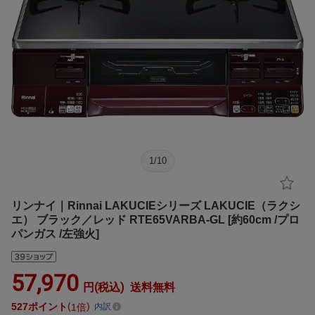
1
/
10
リンナイ｜Rinnai LAKUCIEシリーズ LAKUCIE（ラクシ
エ） ブラック／レッド RTE65VARBA-GL [約60cm /プロ
パンガス /左強火]
57,970
円(税込)
送料無料
527
ポイント
1倍
内訳