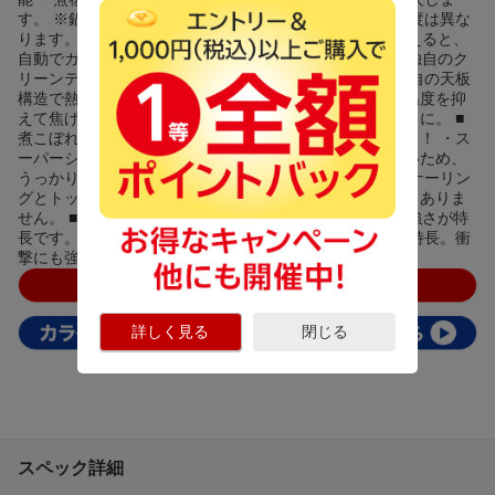
す。 ※鍋の材質、調理物の種類、火力によって焦げの程度は異な
ります。 ■立ち消え安全装置 煮こぼれや風などで火が消えると、
自動でガスを止めます。 【清掃性】 ■清掃性 リンナイ独自のク
リーンテクノロジー（イージークリーン） ・リンナイ独自の天板
構造で熱を分散・放熱。焦げつきやすいバーナー周りの温度を抑
えて焦げつきにくく、お手入れはサッと拭くだけでキレイに。 ■
煮こぼれても、拭き取りやすく、煮こぼれシャットアウト！ ・ス
ーパーシールド構造だから、バーナーまわりは凹凸がないため、
うっかり煮こぼれもサッと拭くだけ。 ・煮こぼれがバーナーリン
グとトッププレートのスキマからコンロ内部に入る心配もありま
せん。 ■パールクリスタル ・ガラスのような光沢感と、強さが特
長です。 ・汚れが落ちやすく、美しいパールの光沢感が特長。衝
撃にも強さを持つトッププレートです。
詳しく見る
閉じる
スペック詳細