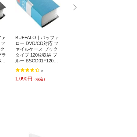
ファ
BUFFALO｜バッファ
BUFFALO｜バッファ
BUFF
 フ
ロー DVD/CD対応 フ
ロー DVD/CD対応 フ
ロー D
ック
ァイルケース ブック
ァイルケース ブック
ァイル
ブラ
タイプ 120枚収納 ブ
タイプ 96枚収納 グリ
タイプ 
BK
ルー BSCD01F120BL
ーン BSCD01F96GR
ク BSC
[BSCD01F120BL]【rb
[BSCD01F96GR]
CD01F
957円
9
1
_pcp】
1,090円
957円
（税込）
（税込）