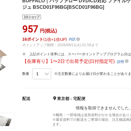
BUFFALO｜バッファロー DVD/CD対応 ファイル
ジュ BSCD01F96BG[BSCD01F96BG]
957
円(税込)
16
ポイント
1倍
1倍UP
内訳
ポイントアップ期間：2026/08/11(火) 01:59まで
上記ポイント倍率には、スーパーポイントアッププログラム分
【在庫有り】1〜2日で出荷予定(日付指定可)
説明
数量
※注文数量によりお届け日が変わることがあり
配送
東京都 - 宅配便
情報を取得できませんでした
※離島・一部地域は追加送料がかかる場合があり
※最安送料での配送をご希望の場合、注文確認画
ます。