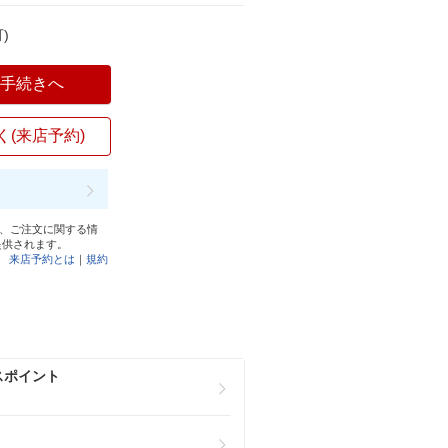
)
入手続きへ
く(来店予約)
と、ご注文に関する情
提供されます。
来店予約とは
｜
規約
スポイント