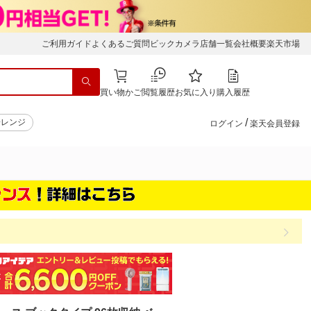
ご利用ガイド
よくあるご質問
ビックカメラ店舗一覧
会社概要
楽天市場
買い物かご
閲覧履歴
お気に入り
購入履歴
/
子レンジ
ログイン
楽天会員登録