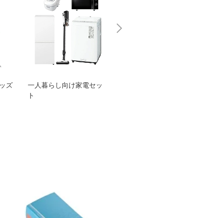
グッズ
一人暮らし向け家電セッ
オススメ！ヤマハ 電動
TEN
ト
アシスト自転車
ェア