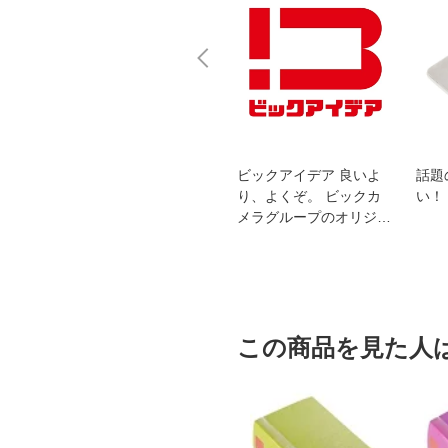
スオー
おすすめ！REGZA 4K液
ビックアイデア 良いよ
話題
洗浄
晶テレビ
り、よくぞ。 ビックカ
い！
メラグループのオリジナ
ルブランド
この商品を見た人