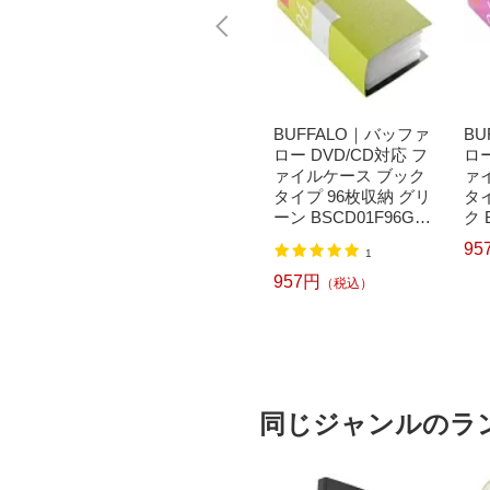
バッファ
BUFFALO｜バッファ
BUFFALO｜バッファ
BU
対応 フ
ロー DVD/CD対応 フ
ロー DVD/CD対応 フ
ロー
ブック
ァイルケース ブック
ァイルケース ブック
ァ
納 ブラ
タイプ 120枚収納 ブ
タイプ 96枚収納 グリ
タイ
96BK
ルー BSCD01F120BL
ーン BSCD01F96GR
ク 
K]
[BSCD01F120BL]【rb
[BSCD01F96GR]
CD
95
9
1
_pcp】
1,090円
957円
（税込）
（税込）
同じジャンルのラ