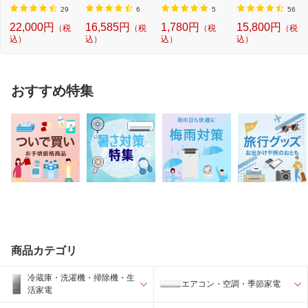
24...
29
6
5
56
22,000円
16,585円
1,780円
15,800円
（税
（税
（税
（税
込）
込）
込）
込）
おすすめ特集
商品カテゴリ
冷蔵庫・洗濯機・掃除機・生
エアコン・空調・季節家電
活家電