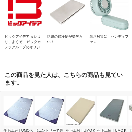
ドタイプ
ビックアイデア 良いよ
話題の保冷剤が勢ぞろ
暑さ対策に ハンディフ
り、よくぞ。 ビックカ
い！
ァン
メラグループのオリジナ
ルブランド
この商品を見た人は、こちらの商品も見てい
ます。
生毛工房｜UMO K
【エントリーで最
生毛工房｜UMO K
生毛工房｜UMO K
【