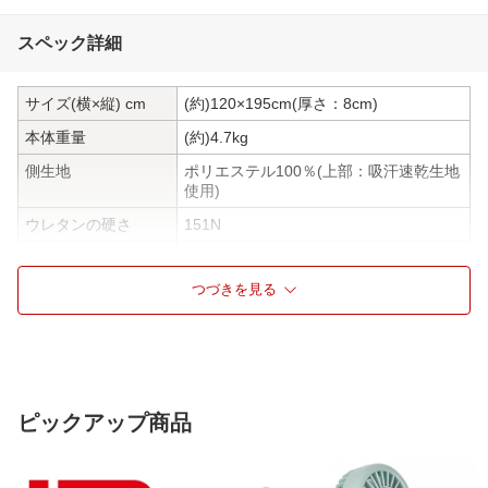
スペック詳細
サイズ(横×縦) cm
(約)120×195cm(厚さ：8cm)
本体重量
(約)4.7kg
側生地
ポリエステル100％(上部：吸汗速乾生地
使用)
ウレタンの硬さ
151N
使用方法
1枚で使用
つづきを見る
素材
ウレタン
硬さ
かため
お手入れ方法
影干し
仕様1
■中材
・ウレタンフォーム(プロファイル)
ピックアップ商品
■備考
・男性におすすめのしっかり支えるハー