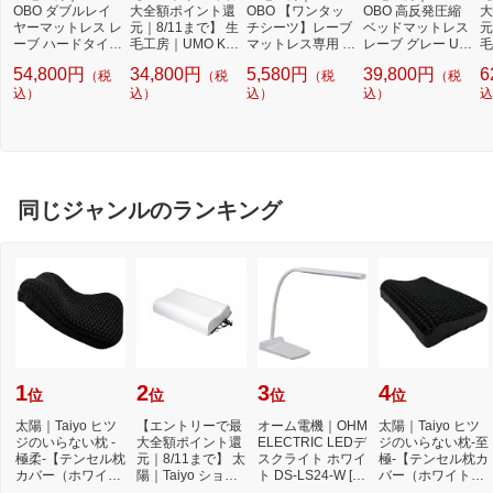
OBO ダブルレイ
大全額ポイント還
OBO 【ワンタッ
OBO 高反発圧縮
大
ヤーマットレス レ
元｜8/11まで】 生
チシーツ】レーブ
ベッドマットレス
元
ーブ ハードタイプ
毛工房｜UMO KO
マットレス専用 吸
レーブ グレー UM
毛
グレー×ブルー U
BO ダブルレイヤ
水速乾タイプ ダブ
B58 BM [シングル
B
54,800円
34,800円
5,580円
39,800円
6
（税
（税
（税
（税
M-B57-HD [ダブル
ーマットレス レー
ルサイズ（140×1
サイズ]
反
サイズ]
込）
ブ ハードタイプ
込）
97×8cm/ベージ
込）
込）
y
込
グレー×ブルー U
ュ）
ン
M-B57-HS [シング
6
ルサイズ]
イ
同じジャンルのランキング
1
2
3
4
位
位
位
位
太陽｜Taiyo ヒツ
【エントリーで最
オーム電機｜OHM
太陽｜Taiyo ヒツ
ジのいらない枕 -
大全額ポイント還
ELECTRIC LEDデ
ジのいらない枕-至
極柔-【テンセル枕
元｜8/11まで】 太
スクライト ホワイ
極-【テンセル枕カ
カバー（ホワイ
陽｜Taiyo ショー
ト DS-LS24-W [L
バー（ホワイト）
ト）付き】
ンのいらない枕 ...
ED /昼白色][DSLS
付き】