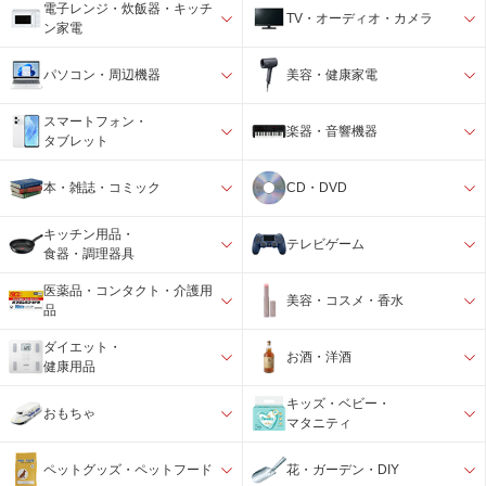
電子レンジ・炊飯器・キッチ
TV・オーディオ・カメラ
ン家電
パソコン・周辺機器
美容・健康家電
スマートフォン・
楽器・音響機器
タブレット
本・雑誌・コミック
CD・DVD
キッチン用品・
テレビゲーム
食器・調理器具
医薬品・コンタクト・介護用
美容・コスメ・香水
品
ダイエット・
お酒・洋酒
健康用品
キッズ・ベビー・
おもちゃ
マタニティ
ペットグッズ・ペットフード
花・ガーデン・DIY