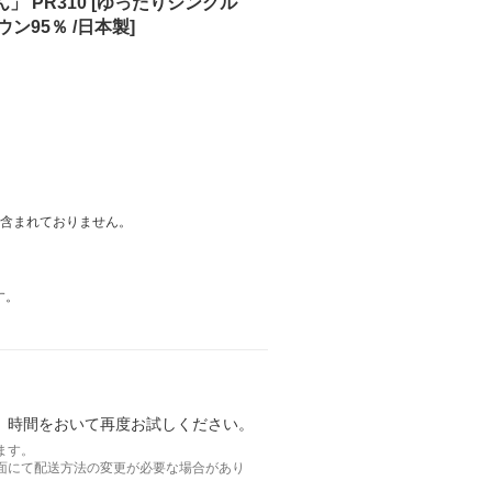
」 PR310 [ゆったりシングル
ウン95％ /日本製]
は含まれておりません。
す。
。時間をおいて再度お試しください。
ます。
面にて配送方法の変更が必要な場合があり