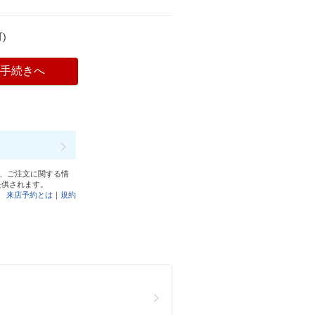
)
入手続きへ
と、ご注文に関する情
提供されます。
来店予約とは
｜
規約