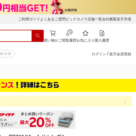
ご利用ガイド
よくあるご質問
ビックカメラ店舗一覧
会社概要
楽天市場
買い物かご
閲覧履歴
お気に入り
購入履歴
/
子レンジ
ログイン
楽天会員登録