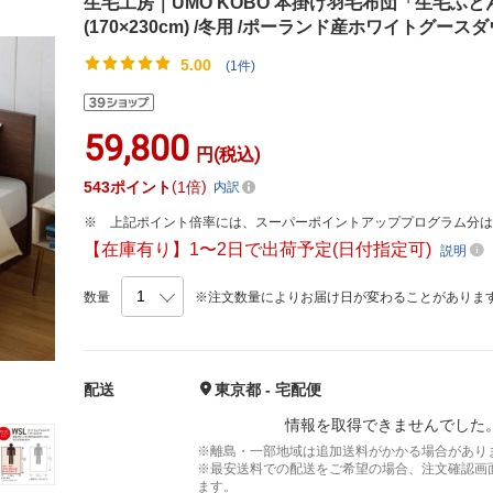
生毛工房｜UMO KOBO 本掛け羽毛布団「生毛ふとん
(170×230cm) /冬用 /ポーランド産ホワイトグースダ
5.00
(1件)
59,800
円(税込)
543
ポイント
1倍
内訳
上記ポイント倍率には、スーパーポイントアッププログラム分
【在庫有り】1〜2日で出荷予定(日付指定可)
説明
数量
※注文数量によりお届け日が変わることがありま
配送
東京都 - 宅配便
情報を取得できませんでした
※離島・一部地域は追加送料がかかる場合があり
※最安送料での配送をご希望の場合、注文確認画
ます。