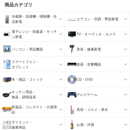
商品カテゴリ
冷蔵庫・洗濯機・掃除機・生
エアコン・空調・季節家電
活家電
電子レンジ・炊飯器・キッチ
TV・オーディオ・カメラ
ン家電
パソコン・周辺機器
美容・健康家電
スマートフォン・
楽器・音響機器
タブレット
本・雑誌・コミック
CD・DVD
キッチン用品・
テレビゲーム
食器・調理器具
医薬品・コンタクト・介護用
美容・コスメ・香水
品
ダイエット・
お酒・洋酒
健康用品