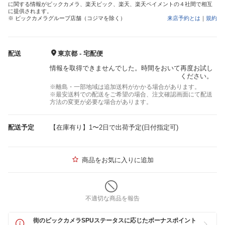
に関する情報がビックカメラ、楽天ビック、楽天、楽天ペイメントの４社間で相互
に提供されます。
※ ビックカメラグループ店舗（コジマを除く）
来店予約とは
｜
規約
配送
東京都 - 宅配便
情報を取得できませんでした。時間をおいて再度お試し
ください。
※離島・一部地域は追加送料がかかる場合があります。
※最安送料での配送をご希望の場合、注文確認画面にて配送
方法の変更が必要な場合があります。
配送予定
【在庫有り】1〜2日で出荷予定(日付指定可)
商品をお気に入りに追加
不適切な商品を報告
街のビックカメラSPUステータスに応じたボーナスポイント