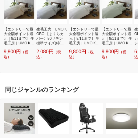
【エントリーで最
生毛工房｜UMO K
【エントリーで最
【エントリーで最
生
大全額ポイント還
OBO 【まくらカ
大全額ポイント還
大全額ポイント還
O
元｜8/11まで】 生
バー】80サテン
元｜8/11まで】 生
元｜8/11まで】 生
カ
毛工房｜UMO KO
標準サイズ(綿10
毛工房｜UMO KO
毛工房｜UMO KO
シ
BO 【掛け布団カ
0%/45×90cm/ブル
BO 【掛け布団カ
BO 【掛け布団カ
1
9,800円
2,080円
9,800円
9,800円
6
（税
（税
（税
（税
バー】80サテン
ー)[UMK13PSRB
バー】80サテン
バー】80サテン
m
シングルサイズ(綿
込）
L]
込）
シングルサイズ(綿
込）
シングルサイズ(綿
込）
1
込
100%/150×210c
100%/150×210c
100%/150×210c
m/ピンク)[UMK13
m/ホワイト)[UMK
m/ミントグリー
KSPI]
13KSWH]
ン)
同じジャンルのランキング