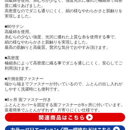
高級綿を使用。糸むらが少なく、強度光沢に優れた極細糸で高密
度に織りあげました。
高密度なのでダニも通りにくく、絹の様なやわらかさと肌触りを
実現しました。
■80サテン
高級綿を使用。
糸むらの少ない強度、光沢に優れた上質な糸を使用する事で、
絹の様なやわらかさと肌触りを実現しました。
最高の肌触りと高級質。贅沢な気分でおやすみ頂けます。
■高密度
極細糸によって高密度に織る事でダニを通しにくく、安心してご
利用頂けます。
■片側全開ファスナー
端から端までファスナーが付いているので、ふとんの出し入れが
しやすく洗濯時にも便利です。
■8ヶ所 面ファスナー付き
ふとんとカバーを固定する面ファスナーが8ヶ所に付いています。
装着簡単でふとんがずれず、片寄りにくい仕様です。