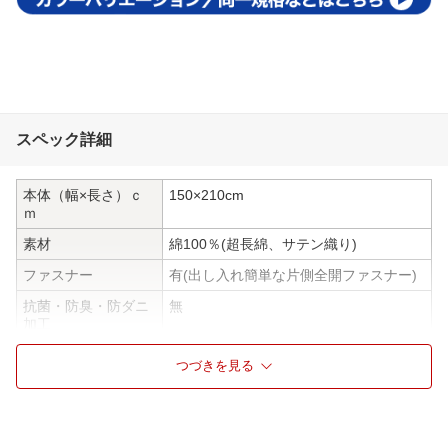
スペック詳細
本体（幅×長さ）ｃ
150×210cm
ｍ
素材
綿100％(超長綿、サテン織り)
ファスナー
有(出し入れ簡単な片側全開ファスナー)
抗菌・防臭・防ダニ
無
加工
サイズ
シングルサイズ
つづきを見る
ウォッシャブル
洗濯機可能