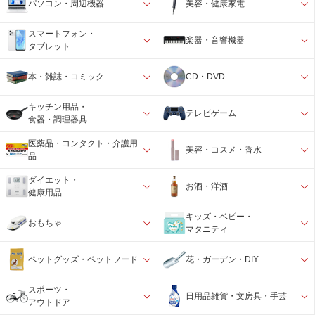
パソコン・周辺機器
美容・健康家電
スマートフォン・
楽器・音響機器
タブレット
本・雑誌・コミック
CD・DVD
キッチン用品・
テレビゲーム
食器・調理器具
医薬品・コンタクト・介護用
美容・コスメ・香水
品
ダイエット・
お酒・洋酒
健康用品
キッズ・ベビー・
おもちゃ
マタニティ
ペットグッズ・ペットフード
花・ガーデン・DIY
スポーツ・
日用品雑貨・文房具・手芸
アウトドア