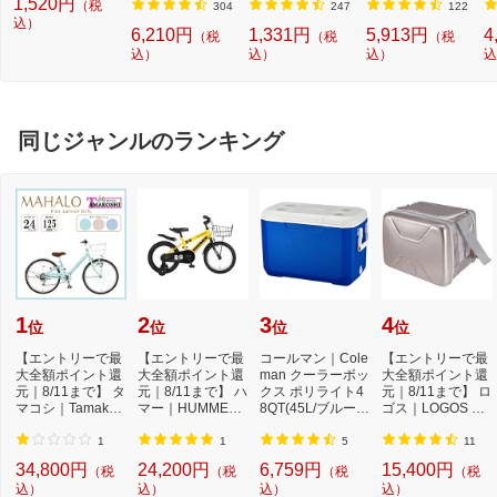
1,520円
（税
プシールセット ブ
3813805MP]
機 洗浄 洗剤 750m
T (3.5mm~12mm
セ
304
247
122
ルー DYKTSBL
込）
l NW2]【rb_pcp】
幅/TZeテープ) P-T
ー
6,210円
1,331円
5,913円
4
（税
（税
（税
OUCH CUBE（ピ
ラ
込）
込）
込）
込
ータッチキュー
01
ブ）[PTP300BT]
同じジャンルのランキング
1
2
3
4
位
位
位
位
【エントリーで最
【エントリーで最
コールマン｜Cole
【エントリーで最
大全額ポイント還
大全額ポイント還
man クーラーボッ
大全額ポイント還
元｜8/11まで】 タ
元｜8/11まで】 ハ
クス ポリライト4
元｜8/11まで】 ロ
マコシ｜Tamakos
マー｜HUMMER
8QT(45L/ブルー)
ゴス｜LOGOS ク
hi 24型 子ども用...
16型 子供用自転
2000033007
ーラーボックス
車 ...
ハ...
1
1
5
11
34,800円
24,200円
6,759円
15,400円
（税
（税
（税
（税
込）
込）
込）
込）