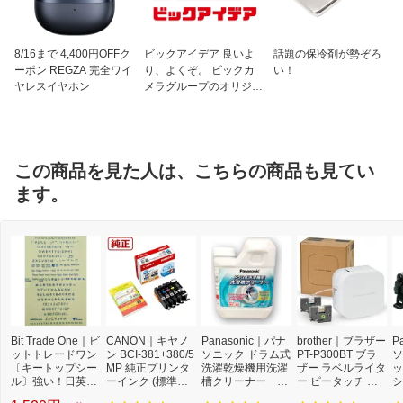
8/16まで 4,400円OFFク
ビックアイデア 良いよ
話題の保冷剤が勢ぞろ
ーポン REGZA 完全ワイ
り、よくぞ。 ビックカ
い！
ヤレスイヤホン
メラグループのオリジナ
ルブランド
この商品を見た人は、こちらの商品も見てい
ます。
Bit Trade One｜ビ
CANON｜キヤノ
Panasonic｜パナ
brother｜ブラザー
P
ットトレードワン
ン BCI-381+380/5
ソニック ドラム式
PT-P300BT ブラ
ソ
〔キートップシー
MP 純正プリンタ
洗濯乾燥機用洗濯
ザー ラベルライタ
ッ
ル〕強い！日英対
ーインク (標準容
槽クリーナー N-
ー ピータッチ キ
シ
応転写式キートッ
量) 5色パック[BCI
W2[ドラム式洗濯
ューブ PT-P300B
9