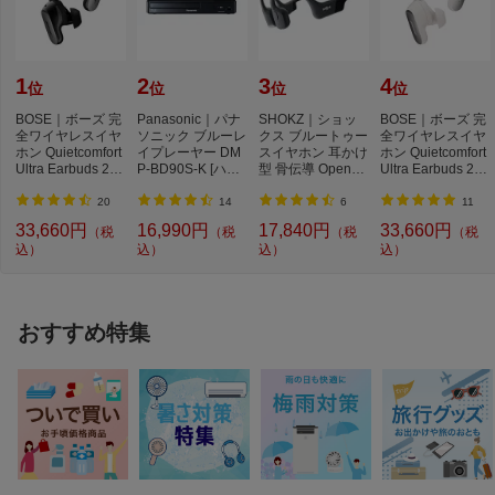
1
2
3
4
位
位
位
位
BOSE｜ボーズ 完
Panasonic｜パナ
SHOKZ｜ショッ
BOSE｜ボーズ 完
全ワイヤレスイヤ
ソニック ブルーレ
クス ブルートゥー
全ワイヤレスイヤ
ホン Quietcomfort
イプレーヤー DM
スイヤホン 耳かけ
ホン Quietcomfort
Ultra Earbuds 2nd
P-BD90S-K [ハイ
型 骨伝導 OpenRu
Ultra Earbuds 2nd
Gen BLACK QC
レゾ対応 /再生専
n ブラック SKZ-E
Gen WHITE SM
U...
用...
P...
O...
20
14
6
11
33,660円
16,990円
17,840円
33,660円
（税
（税
（税
（税
込）
込）
込）
込）
おすすめ特集