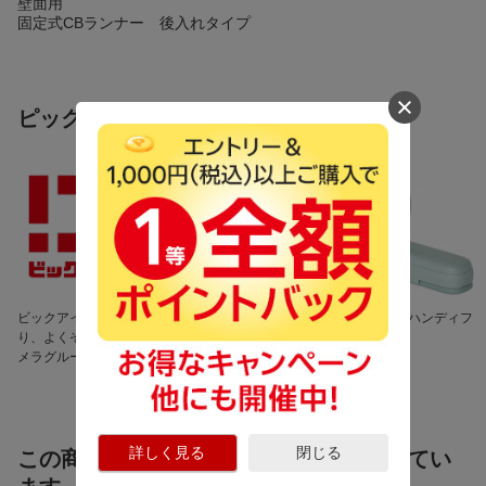
壁面用
固定式CBランナー 後入れタイプ
ピックアップ商品
ビックアイデア 良いよ
話題の保冷剤が勢ぞろ
暑さ対策に ハンディフ
り、よくぞ。 ビックカ
い！
ァン
メラグループのオリジナ
ルブランド
詳しく見る
閉じる
この商品を見た人は、こちらの商品も見てい