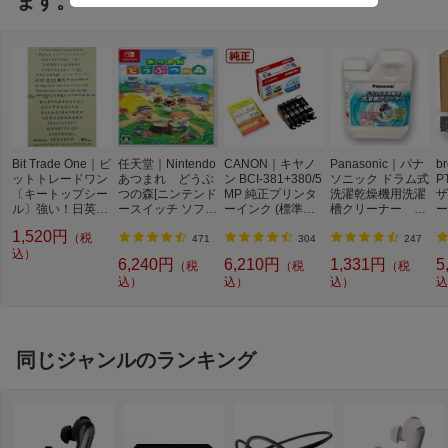
ます。
Bit Trade One｜ビ
任天堂｜Nintendo
CANON｜キヤノ
Panasonic｜パナ
b
ットトレードワン
あつまれ どうぶ
ン BCI-381+380/5
ソニック ドラム式
P
〔キートップシー
つの森[ニンテンド
MP 純正プリンタ
洗濯乾燥機用洗濯
ザ
ル〕強い！日英対
ースイッチ ソフ
ーインク (標準容
槽クリーナー N-
ー
応転写式キートッ
ト]【Switch】
量) 5色パック[BCI
W2[ドラム式洗濯
ュ
1,520円
（税
プシールセット ブ
3813805MP]
機 洗浄 洗剤 750m
T
471
304
247
ルー DYKTSBL
込）
l NW2]【rb_pcp】
幅
6,240円
6,210円
1,331円
5
（税
（税
（税
O
込）
込）
込）
込
ー
ブ
同じジャンルのランキング