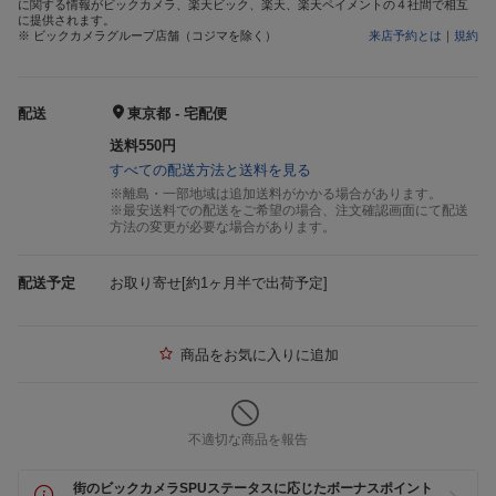
に関する情報がビックカメラ、楽天ビック、楽天、楽天ペイメントの４社間で相互
に提供されます。
※ ビックカメラグループ店舗（コジマを除く）
来店予約とは
｜
規約
配送
東京都 - 宅配便
送料550円
すべての配送方法と送料を見る
※離島・一部地域は追加送料がかかる場合があります。
※最安送料での配送をご希望の場合、注文確認画面にて配送
方法の変更が必要な場合があります。
配送予定
お取り寄せ[約1ヶ月半で出荷予定]
商品をお気に入りに追加
不適切な商品を報告
街のビックカメラSPUステータスに応じたボーナスポイント