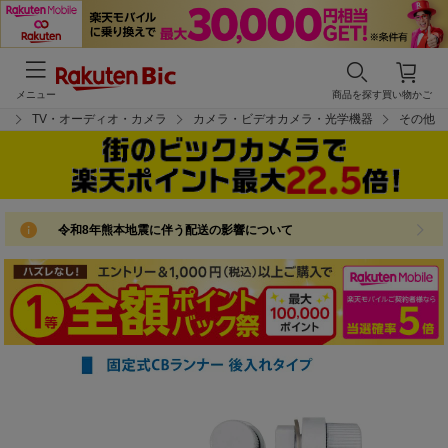
メニュー
商品を探す
買い物かご
プ
TV・オーディオ・カメラ
カメラ・ビデオカメラ・光学機器
その他
令和8年熊本地震に伴う配送の影響について