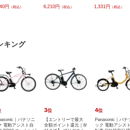
240円
6,210円
1,331円
（税込）
（税込）
（税込）
ンキング
3
4
位
位
位
nasonic｜パナソニ
【エントリーで最大
Panasonic｜パ
ク 電動アシスト自
全額ポイント還元｜8/
ック 電動アシス