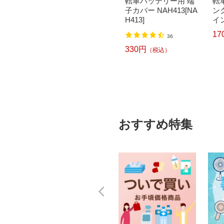
オトモ｜
266-G モーヴピンク
転車バッテリー用 端
転車
 子供用
[外装6段 /26インチ]
子カバー NAH413[NA
ンク
【キ...
H413]
イン
33,800円
17
込）
（税込）
36
330円
（税込）
おすすめ特集