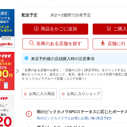
配送予定
約2〜3週間で出荷予定
商品をかごに追加
ご購
在庫のある店舗を探す
店舗に行
来店予約後の店頭購入時の注意事項
「在庫のある店舗※を探す」「店舗※に行く(来店予約)」をクリックする
報がビックカメラ、楽天ビック、楽天、楽天ペイメントの４社間で相互に
※ ビックカメラグループ店舗（コジマを除く）
街のビックカメラSPUステータスに応じたボーナ
街のビックカメラでもお得にお買い物 (来店予約)