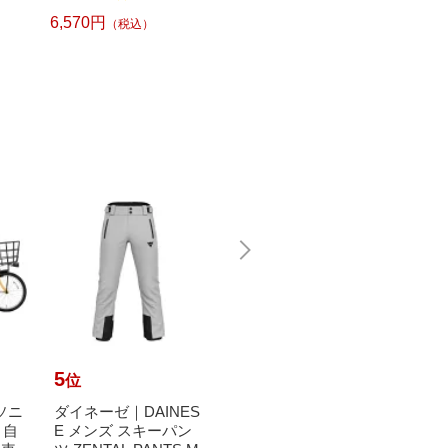
CH CUBE（ピータッ
L
チキューブ）[PTP300
6,570円
6,240
（税込）
BT]
5
6
7
位
位
位
ナソニ
ダイネーゼ｜DAINES
【エントリーで最大
ダンロ
ト自
E メンズ スキーパン
全額ポイント還元｜8/
P 硬