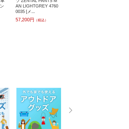
様車
ツ ZENTAL PANTS M
11まで】 ルノー｜RE
セント
ン
AN LIGHTGREY 4760
NAULT 折りたたみ自
入 S
0035 [メ...
転車 ...
57,200円
（税込）
1
766円
45,430円
（税込）