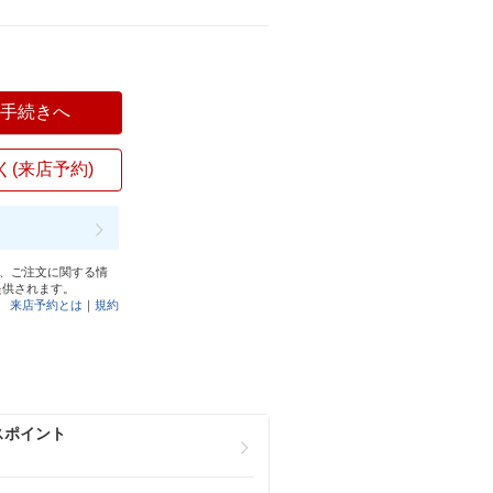
入手続きへ
く(来店予約)
と、ご注文に関する情
提供されます。
来店予約とは
｜
規約
スポイント