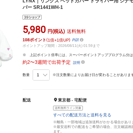
LYNX｜リンクス ヘッドカバー ドライバー用 シナモ
バー SR1441WH-1
5,980
円(税込)
送料無料
108
ポイント
1倍
1倍UP
内訳
ポイントアップ期間：2026/08/11(火) 01:59まで
上記ポイント倍率には、スーパーポイントアッププログラム分
約2〜3週間で出荷予定
説明
数量
※注文数量によりお届け日が変わることがありま
配送
東京都 - 宅配便
送料無料ライン対象
すべての配送方法と送料を見る
※離島・一部地域は追加送料がかかる場合があり
※最安送料での配送をご希望の場合、注文確認画
ます。