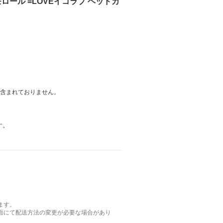
ロール =LOVEイコラブ ヘッドカ
は含まれておりません。
す。
ます。
面にて配送方法の変更が必要な場合があり