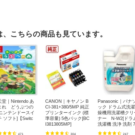
は、こちらの商品も見ています。
堂｜Nintendo あ
CANON｜キヤノン B
Panasonic｜パナ
まれ どうぶつの
CI-381+380/5MP 純正
ック ドラム式洗
[ニンテンドースイ
プリンターインク (標
燥機用洗濯槽クリ
 ソフト]【Switc
準容量) 5色パック[BC
ナー N-W2[ドラ
I3813805MP]
洗濯機 洗浄 洗剤 7
ml NW2]【rb_pcp
471
304
247