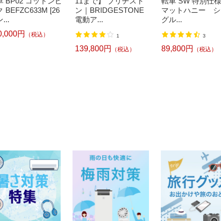
 BP02 コットンピ
11まで】 ブリヂスト
転車 SW 特別仕
 BEFZC633M [26
ン｜BRIDGESTONE
マットハニー シ
...
電動ア...
グル...
0,000円
（税込）
1
3
139,800円
89,800円
（税込）
（税込）