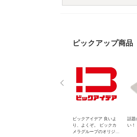
ピックアップ商品
スオー
おすすめ！REGZA 4K液
ビックアイデア 良いよ
話題
洗浄
晶テレビ
り、よくぞ。 ビックカ
い！
メラグループのオリジナ