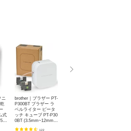
ソニ
brother｜ブラザー PT-
Bit Trade One｜ビッ
任天堂｜N
濯乾
P300BT ブラザー ラ
トトレードワン 〔キ
つまれ
ー
ベルライター ピータ
ートップシール〕強
森[ニ
ム式
ッチ キューブ PT-P30
い！日英対応転写式
ッチ ソ
50
0BT (3.5mm~12mm
キートップシールセ
h】
】
幅/TZeテープ) P-TOU
ット ブルー DYKTSB
1,520円
（税込）
122