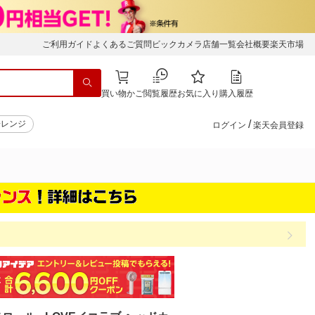
ご利用ガイド
よくあるご質問
ビックカメラ店舗一覧
会社概要
楽天市場
買い物かご
閲覧履歴
お気に入り
購入履歴
/
子レンジ
ログイン
楽天会員登録