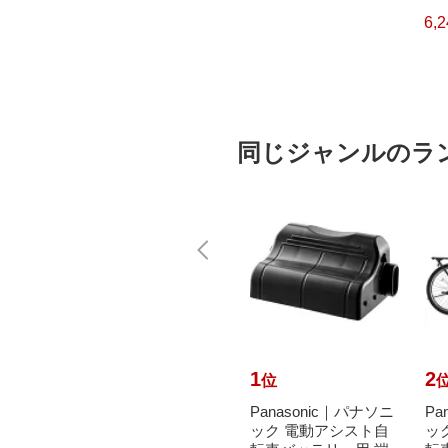
CH CUBE（ピータッ
L
チキューブ）[PTP300
6,570円
6,
）
（税込）
BT]
同じジャンルのラ
10
1
2
位
位
で最大
MARCLE｜マルクル
Panasonic｜パナソニ
Pa
元｜8/
自転車 街並 マチナミ
ック 電動アシスト自
ッ