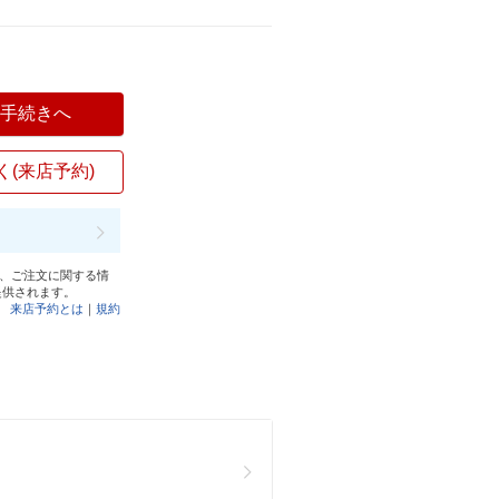
入手続きへ
く(来店予約)
と、ご注文に関する情
提供されます。
来店予約とは
｜
規約