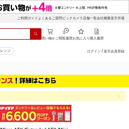
ご利用ガイド
よくあるご質問
ビックカメラ店舗一覧
会社概要
楽天市場
買い物かご
閲覧履歴
お気に入り
購入履歴
/
子レンジ
ログイン
楽天会員登録