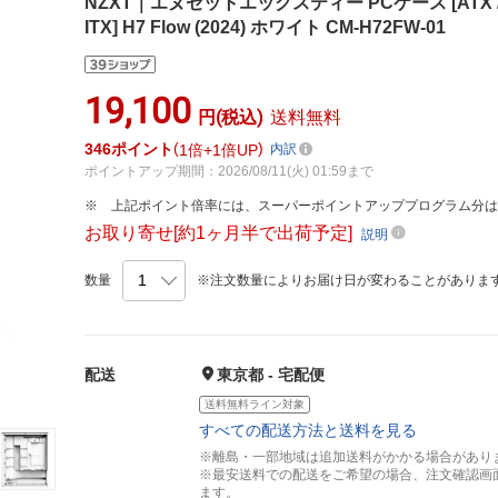
NZXT｜エヌゼットエックスティー PCケース [ATX /Micro 
ITX] H7 Flow (2024) ホワイト CM-H72FW-01
19,100
円(税込)
送料無料
346
ポイント
1倍
1倍UP
内訳
ポイントアップ期間：2026/08/11(火) 01:59まで
上記ポイント倍率には、スーパーポイントアッププログラム分
お取り寄せ[約1ヶ月半で出荷予定]
説明
数量
※注文数量によりお届け日が変わることがありま
配送
東京都 - 宅配便
送料無料ライン対象
すべての配送方法と送料を見る
※離島・一部地域は追加送料がかかる場合があり
※最安送料での配送をご希望の場合、注文確認画
ます。