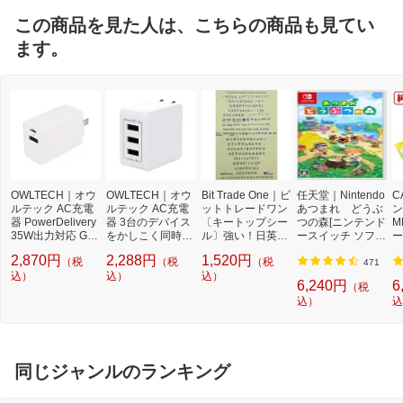
この商品を見た人は、こちらの商品も見てい
ます。
OWLTECH｜オウ
OWLTECH｜オウ
Bit Trade One｜ビ
任天堂｜Nintendo
C
ルテック AC充電
ルテック AC充電
ットトレードワン
あつまれ どうぶ
ン
器 PowerDelivery
器 3台のデバイス
〔キートップシー
つの森[ニンテンド
M
35W出力対応 Ga
をかしこく同時充
ル〕強い！日英対
ースイッチ ソフ
ー
N採用 USB Type-
電 お手軽&急速充
応転写式キートッ
ト]【Switch】
量
2,870円
2,288円
1,520円
（税
（税
（税
C×1 ホワイト OW
電 ホワイト OWL-
プシールセット ブ
3
471
L-APD35C1A1-W
込）
ACU348AS-WH [1
込）
ルー DYKTSBL
込）
6,240円
6
（税
H [PD35W /USB-
2W /USB-A×3 /3ポ
込）
込
C×1 /USB-A×1 /2
ート]
ポート]
同じジャンルのランキング