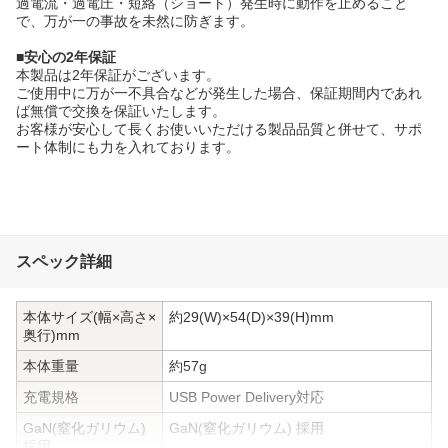
過電流・過電圧・短絡（ショート）発生時に動作を止めること
で、万が一の事故を未然に防ぎます。
■安心の2年保証
本製品は2年保証がございます。
ご使用中に万が一不具合などが発生した場合、保証期間内であれ
ば無償で交換を保証いたします。
お客様が安心して長くお使いいただける製品品質と併せて、サポ
ート体制にも力を入れております。
スペック詳細
本体サイズ(幅×高さ×
約29(W)×54(D)×39(H)mm
奥行)mm
本体重量
約57g
充電規格
USB Power Delivery対応
GaN(窒化ガリウム)
GaN(窒化ガリウム) 採用
採用