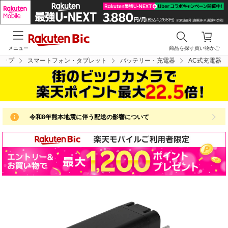
メニュー
商品を探す
買い物かご
トップ
スマートフォン・タブレット
バッテリー・充電器
AC式充電器
令和8年熊本地震に伴う配送の影響について