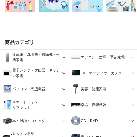
商品カテゴリ
冷蔵庫・洗濯機・掃除機・生
エアコン・空調・季節家電
活家電
電子レンジ・炊飯器・キッチ
TV・オーディオ・カメラ
ン家電
パソコン・周辺機器
美容・健康家電
スマートフォン・
楽器・音響機器
タブレット
本・雑誌・コミック
CD・DVD
キッチン用品・
テレビゲーム