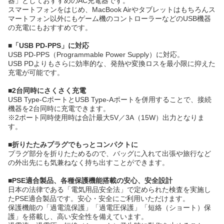
器」としておすすめのAC充電器です。
スマートフォンをはじめ、MacBook Airやタブレットはもちろんス
マートフォン以外にもゲーム機のコントローラーなどのUSB機器
の充電にもおすすめです。
■「USB PD-PPS」に対応
USB PD-PPS（Programmable Power Supply）に対応。
USB PDよりもさらに効率的な、発熱や変換ロスを最小限に抑えた
充電が可能です。
■2台同時にさくさく充電
USB Type-CポートとUSB Type-Aポートを併用することで、接続
機器を2台同時に充電できます。
※2ポート同時使用時は合計最大5V／3A（15W）出力となりま
す。
■折りたたみプラグでもっとコンパクトに
プラグ部分を折りたためるので、バッグに入れて出張や旅行など
の外出先にも気兼ねなく持ち出すことができます。
■PSE適合製品、各種保護機能搭載の安心、安全設計
日本の法律である「電気用品安全法」で定められた検査を実施し
たPSE適合製品です。安心・安全にご利用いただけます。
保護機能の「過電流保護」「過電圧保護」「短絡（ショート）保
護」を搭載し、高い安全性を備えています。