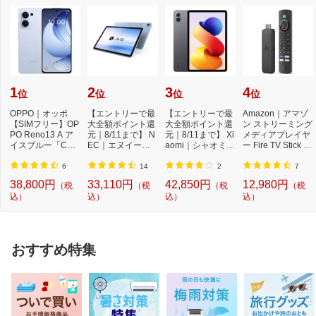
1
2
3
4
位
位
位
位
OPPO｜オッポ
【エントリーで最
【エントリーで最
Amazon｜アマゾ
【SIMフリー】OP
大全額ポイント還
大全額ポイント還
ン ストリーミング
PO Reno13 A ア
元｜8/11まで】 N
元｜8/11まで】 Xi
メディアプレイヤ
イスブルー「CPH
EC｜エヌイーシ
aomi｜シャオミ A
ー Fire TV Stick 4
2699IB」Qualcom
ー Androidタブレ
ndroidタブレッ...
K Max(第2世代) ...
m Snapdr...
ッ...
6
14
2
7
38,800円
33,110円
42,850円
12,980円
（税
（税
（税
（税
込）
込）
込）
込）
おすすめ特集