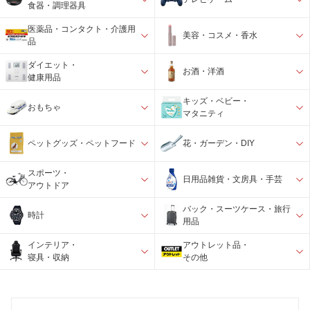
食器・調理器具
医薬品・コンタクト・介護用
美容・コスメ・香水
品
ダイエット・
お酒・洋酒
健康用品
キッズ・ベビー・
おもちゃ
マタニティ
ペットグッズ・ペットフード
花・ガーデン・DIY
スポーツ・
日用品雑貨・文房具・手芸
アウトドア
バック・スーツケース・旅行
時計
用品
インテリア・
アウトレット品・
寝具・収納
その他