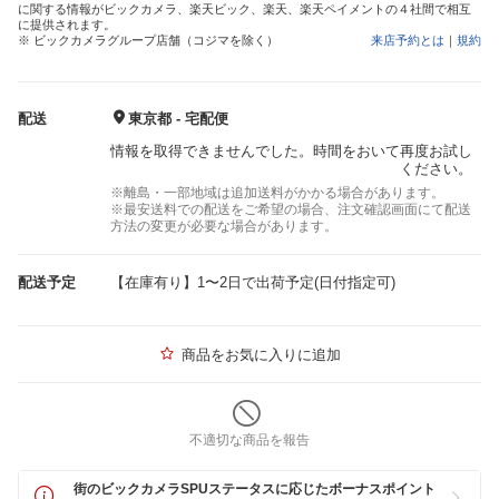
に関する情報がビックカメラ、楽天ビック、楽天、楽天ペイメントの４社間で相互
に提供されます。
※ ビックカメラグループ店舗（コジマを除く）
来店予約とは
｜
規約
配送
東京都 - 宅配便
情報を取得できませんでした。時間をおいて再度お試し
ください。
※離島・一部地域は追加送料がかかる場合があります。
※最安送料での配送をご希望の場合、注文確認画面にて配送
方法の変更が必要な場合があります。
配送予定
【在庫有り】1〜2日で出荷予定(日付指定可)
商品をお気に入りに追加
不適切な商品を報告
街のビックカメラSPUステータスに応じたボーナスポイント