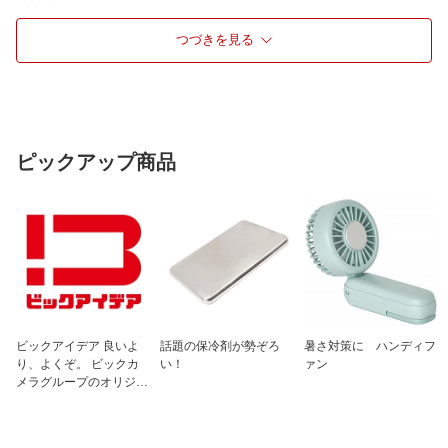
最大出力(単ポート)
PD35W
つづきを見る
最大出力(合計)
15W
USB-Cポート数
USB-C×1
USB-Aポート数
USB-A×1
USBポート総数
2ポート
ピックアップ商品
ケーブル仕様
アダプタ本体のみ
仕様1
入力仕様：AC100V-240V 50/60Hz 0.8A
出力仕様：
【USB C】DC5V/3A、DC9V/3A、DC1
2V/1.91A、DC15V/2.33A、DC20V/1.75
A(35W MAX)
【PPS1】DC3.3-11V/3A
【PPS2】DC3.3-16V/2A
【USB A】DC5V/3A、DC9V/3A、DC1
ビックアイデア 良いよ
話題の保冷剤が勢ぞろ
暑さ対策に ハンディフ
2V/2.5A、DC20V/1.5A(30W MAX)
り、よくぞ。 ビックカ
い！
ァン
【USB C+USB A】DC5V/3A(15W MA
メラグループのオリジナ
X)
ルブランド
保護機能：過電流保護、過電圧保護、短
絡保護