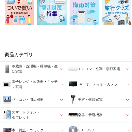
商品カテゴリ
冷蔵庫・洗濯機・掃除機・生
エアコン・空調・季節家電
活家電
電子レンジ・炊飯器・キッチ
TV・オーディオ・カメラ
ン家電
パソコン・周辺機器
美容・健康家電
スマートフォン・
楽器・音響機器
タブレット
本・雑誌・コミック
CD・DVD