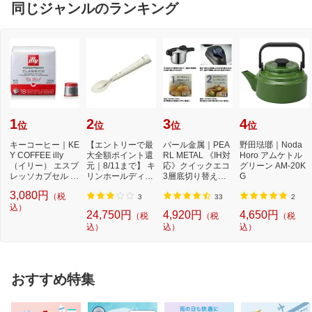
同じジャンルのランキング
1
2
3
4
位
位
位
位
キーコーヒー｜KE
【エントリーで最
パール金属｜PEA
野田琺瑯｜Noda
Y COFFEE illy
大全額ポイント還
RL METAL 《IH対
Horo アムケトル
（イリー） エスプ
元｜8/11まで】 キ
応》クイックエコ
グリーン AM-20K
レッソカプセル ミ
リンホールディン
3層底切り替え式
G
ディアムロース
グス｜Kirin Hol...
圧力鍋 3．5L H50
3,080円
（税
ト...
40...
3
33
2
込）
24,750円
4,920円
4,650円
（税
（税
（税
込）
込）
込）
おすすめ特集