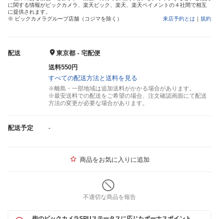
に関する情報がビックカメラ、楽天ビック、楽天、楽天ペイメントの４社間で相互
に提供されます。
※ ビックカメラグループ店舗（コジマを除く）
来店予約とは
｜
規約
配送
東京都 - 宅配便
送料550円
すべての配送方法と送料を見る
※離島・一部地域は追加送料がかかる場合があります。
※最安送料での配送をご希望の場合、注文確認画面にて配送
方法の変更が必要な場合があります。
配送予定
-
商品をお気に入りに追加
不適切な商品を報告
街のビックカメラSPUステータスに応じたボーナスポイント