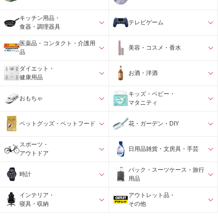
キッチン用品・
テレビゲーム
食器・調理器具
医薬品・コンタクト・介護用
美容・コスメ・香水
品
ダイエット・
お酒・洋酒
健康用品
キッズ・ベビー・
おもちゃ
マタニティ
ペットグッズ・ペットフード
花・ガーデン・DIY
スポーツ・
日用品雑貨・文房具・手芸
アウトドア
バック・スーツケース・旅行
時計
用品
インテリア・
アウトレット品・
寝具・収納
その他