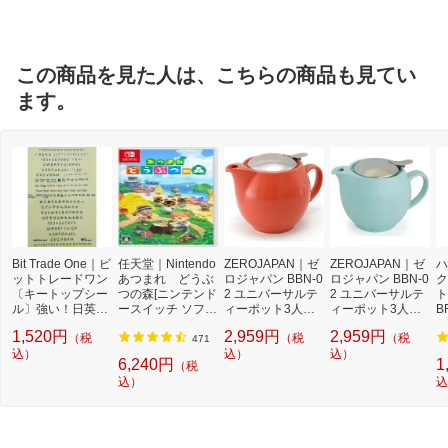
この商品を見た人は、こちらの商品も見てい
ます。
Bit Trade One｜ビ
任天堂｜Nintendo
ZEROJAPAN｜ゼ
ZEROJAPAN｜ゼ
ハ
ットトレードワン
あつまれ どうぶ
ロジャパン BBN-0
ロジャパン BBN-0
ク
〔キートップシー
つの森[ニンテンド
2 ユニバーサルテ
2 ユニバーサルテ
ト
ル〕強い！日英対
ースイッチ ソフ
ィーポット3人用
ィーポット3人用
B
応転写式キートッ
ト]【Switch】
キャロット[BNN0
ジェラートミント
1,520円
2,959円
2,959円
（税
（税
（税
プシールセット ブ
2CA]
[BNN02GMT]
471
ルー DYKTSBL
込）
込）
込）
6,240円
1
（税
込）
込