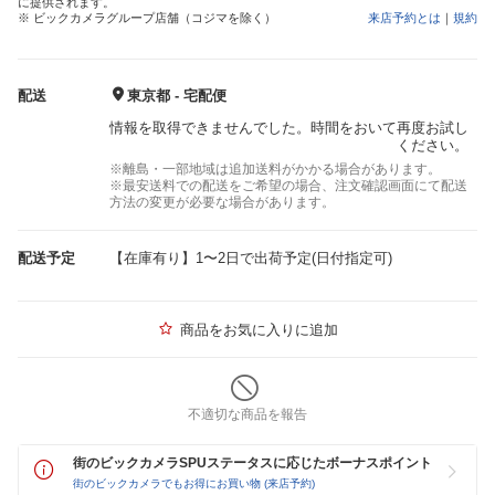
に提供されます。
※ ビックカメラグループ店舗（コジマを除く）
来店予約とは
｜
規約
配送
東京都 - 宅配便
情報を取得できませんでした。時間をおいて再度お試し
ください。
※離島・一部地域は追加送料がかかる場合があります。
※最安送料での配送をご希望の場合、注文確認画面にて配送
方法の変更が必要な場合があります。
配送予定
【在庫有り】1〜2日で出荷予定(日付指定可)
商品をお気に入りに追加
不適切な商品を報告
街のビックカメラSPUステータスに応じたボーナスポイント
街のビックカメラでもお得にお買い物 (来店予約)