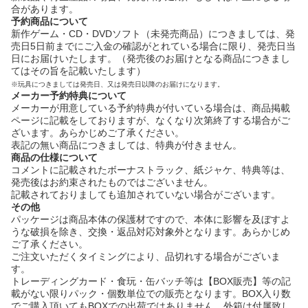
合があります。
予約商品について
新作ゲーム・CD・DVDソフト（未発売商品）につきましては、発
売日5日前までにご入金の確認がとれている場合に限り、発売日当
日にお届けいたします。（発売後のお届けとなる商品につきまし
てはその旨を記載いたします）
※玩具につきましては発売日、又は発売日以降のお届けになります。
メーカー予約特典について
メーカーが用意している予約特典が付いている場合は、商品掲載
ページに記載をしておりますが、なくなり次第終了する場合がご
ざいます。あらかじめご了承ください。
表記の無い商品につきましては、特典が付きません。
商品の仕様について
コメントに記載されたボーナストラック、紙ジャケ、特典等は、
発売後はお約束されたものではございません。
記載されておりましても追加されていない場合がございます。
その他
パッケージは商品本体の保護材ですので、本体に影響を及ぼすよ
うな破損を除き、交換・返品対応対象外となります。あらかじめ
ご了承ください。
ご注文いただくタイミングにより、品切れする場合がございま
す。
トレーディングカード・食玩・缶バッチ等は【BOX販売】等の記
載がない限りパック・個数単位での販売となります。BOX入り数
でご購入頂いてもBOXでの出荷ではありません。外箱は付属致し