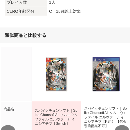
プレイ人数
1人
CERO年齢区分
C：15歳以上対象
類似商品と比較する
スパイクチュンソフト｜Sp
商品名
スパイクチュンソフト｜Sp
ike Chunsoft AI: ソムニウム
ike Chunsoft AI: ソムニウム
ファイル ニルヴァーナ イ
ファイル ニルヴァーナ イ
ニシアチブ【PS4】 【代金
ニシアチブ【Switch】
引換配送不可】