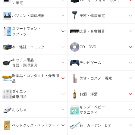
ン家電
パソコン・周辺機器
美容・健康家電
スマートフォン・
楽器・音響機器
タブレット
本・雑誌・コミック
CD・DVD
キッチン用品・
テレビゲーム
食器・調理器具
医薬品・コンタクト・介護用
美容・コスメ・香水
品
ダイエット・
お酒・洋酒
健康用品
キッズ・ベビー・
おもちゃ
マタニティ
ペットグッズ・ペットフード
花・ガーデン・DIY