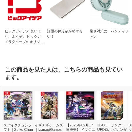
ビックアイデア 良いよ
話題の保冷剤が勢ぞろ
暑さ対策に ハンディフ
り、よくぞ。 ビックカ
い！
ァン
メラグループのオリジナ
ルブランド
この商品を見た人は、こちらの商品も見てい
ます。
スパイクチュンソ
イザナギゲームズ
【2026年09月17
3GOO｜サングー
B
フト｜Spike Chun
｜IzanagiGames
日発売】 イマジニ
UFOロボ グレンダ
ッ