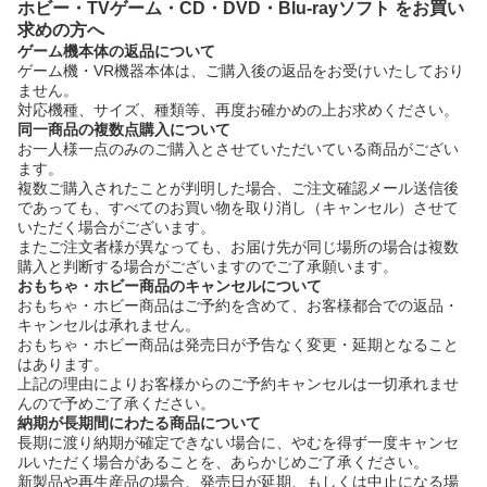
ホビー・TVゲーム・CD・DVD・Blu-rayソフト をお買い
求めの方へ
ゲーム機本体の返品について
ゲーム機・VR機器本体は、ご購入後の返品をお受けいたしており
ません。
対応機種、サイズ、種類等、再度お確かめの上お求めください。
同一商品の複数点購入について
お一人様一点のみのご購入とさせていただいている商品がござい
ます。
複数ご購入されたことが判明した場合、ご注文確認メール送信後
であっても、すべてのお買い物を取り消し（キャンセル）させて
いただく場合がございます。
またご注文者様が異なっても、お届け先が同じ場所の場合は複数
購入と判断する場合がございますのでご了承願います。
おもちゃ・ホビー商品のキャンセルについて
おもちゃ・ホビー商品はご予約を含めて、お客様都合での返品・
キャンセルは承れません。
おもちゃ・ホビー商品は発売日が予告なく変更・延期となること
はあります。
上記の理由によりお客様からのご予約キャンセルは一切承れませ
んので予めご了承ください。
納期が長期間にわたる商品について
長期に渡り納期が確定できない場合に、やむを得ず一度キャンセ
ルいただく場合があることを、あらかじめご了承ください。
新製品や再生産品の場合、発売日が延期、もしくは中止になる場