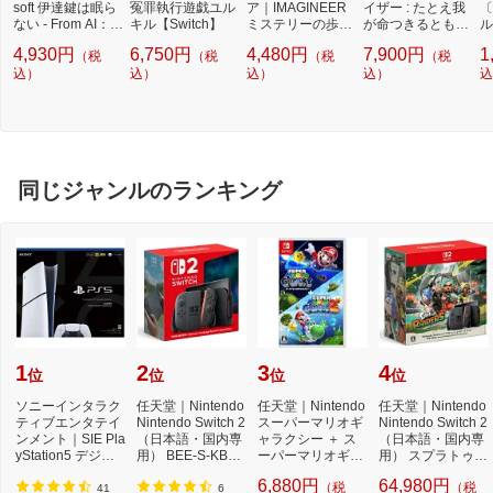
soft 伊達鍵は眠ら
冤罪執行遊戯ユル
ア｜IMAGINEER
イザー : たとえ我
〔
ない - From AI：ソ
キル【Switch】
ミステリーの歩き
が命つきるとも
ル
ムニウムファイル
方2 人魚伝説殺人
コレクターズエデ
応
4,930円
6,750円
4,480円
7,900円
1
（税
（税
（税
（税
【Switch】
事件【Switch】
ィション【PS5】
プ
込）
込）
込）
込）
ル
込
同じジャンルのランキング
1
2
3
4
位
位
位
位
ソニーインタラク
任天堂｜Nintendo
任天堂｜Nintendo
任天堂｜Nintendo
ティブエンタテイ
Nintendo Switch 2
スーパーマリオギ
Nintendo Switch 2
ンメント｜SIE Pla
（日本語・国内専
ャラクシー ＋ ス
（日本語・国内専
yStation5 デジタ
用） BEE-S-KB6C
ーパーマリオギャ
用） スプラトゥー
ル・エディショ...
A[ゲーム機本体]
ラクシー 2【Swi...
ン レイダース...
6,880円
64,980円
（税
（税
41
6