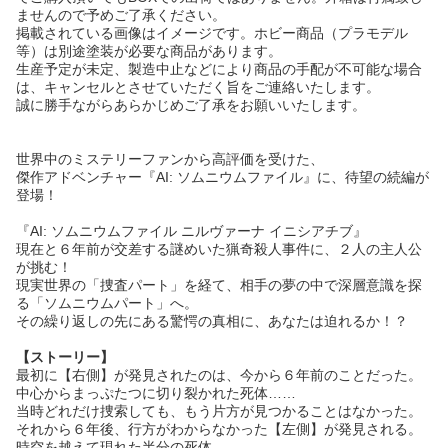
ませんので予めご了承ください。
掲載されている画像はイメージです。ホビー商品（プラモデル
等）は別途塗装が必要な商品があります。
生産予定が未定、製造中止などにより商品の手配が不可能な場合
は、キャンセルとさせていただく旨をご連絡いたします。
誠に勝手ながらあらかじめご了承をお願いいたします。
世界中のミステリーファンから高評価を受けた、
傑作アドベンチャー『AI: ソムニウムファイル』に、待望の続編が
登場！
『AI: ソムニウムファイル ニルヴァーナ イニシアチブ』
現在と６年前が交差する謎めいた猟奇殺人事件に、２人の主人公
が挑む！
現実世界の「捜査パート」を経て、相手の夢の中で深層意識を探
る「ソムニウムパート」へ。
その繰り返しの先にある驚愕の真相に、あなたは迫れるか！？
【ストーリー】
最初に【右側】が発見されたのは、今から６年前のことだった。
中心からまっぷたつに切り裂かれた死体……
当時どれだけ捜索しても、もう片方が見つかることはなかった。
それから６年後、行方がわからなかった【左側】が発見される。
時空を越えて現れた半分の死体……