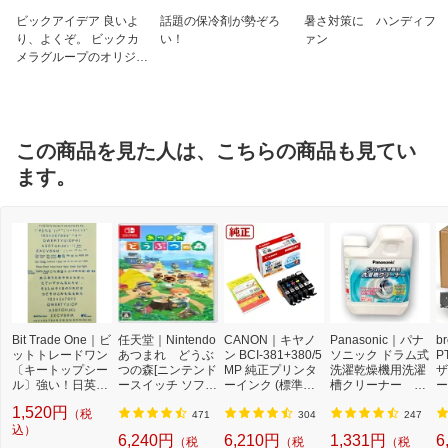
ビックアイデア 良いよ
話題の保冷剤が勢ぞろ
暑さ対策に ハンディフ
り、よくぞ。 ビックカ
い！
ァン
メラグループのオリジナ
ルブランド
この商品を見た人は、こちらの商品も見てい
ます。
Bit Trade One｜ビ
任天堂｜Nintendo
CANON｜キヤノ
Panasonic｜パナ
b
ットトレードワン
あつまれ どうぶ
ン BCI-381+380/5
ソニック ドラム式
P
〔キートップシー
つの森[ニンテンド
MP 純正プリンタ
洗濯乾燥機用洗濯
ザ
ル〕強い！日英対
ースイッチ ソフ
ーインク (標準容
槽クリーナー N-
ー
応転写式キートッ
ト]【Switch】
量) 5色パック[BCI
W2[ドラム式洗濯
ュ
1,520円
（税
プシールセット ブ
3813805MP]
機 洗浄 洗剤 750m
T
471
304
247
ルー DYKTSBL
込）
l NW2]【rb_pcp】
幅
6,240円
6,210円
1,331円
6
（税
（税
（税
O