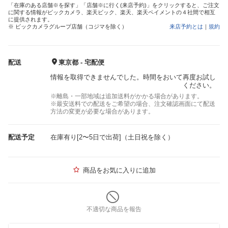
「在庫のある店舗※を探す」「店舗※に行く(来店予約)」をクリックすると、ご注文
に関する情報がビックカメラ、楽天ビック、楽天、楽天ペイメントの４社間で相互
に提供されます。
※ ビックカメラグループ店舗（コジマを除く）
来店予約とは
｜
規約
配送
東京都 - 宅配便
情報を取得できませんでした。時間をおいて再度お試し
ください。
※離島・一部地域は追加送料がかかる場合があります。
※最安送料での配送をご希望の場合、注文確認画面にて配送
方法の変更が必要な場合があります。
配送予定
在庫有り[2〜5日で出荷]（土日祝を除く）
商品をお気に入りに追加
不適切な商品を報告