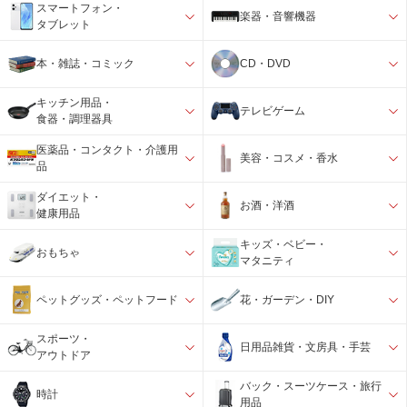
スマートフォン・
楽器・音響機器
タブレット
本・雑誌・コミック
CD・DVD
キッチン用品・
テレビゲーム
食器・調理器具
医薬品・コンタクト・介護用
美容・コスメ・香水
品
ダイエット・
お酒・洋酒
健康用品
キッズ・ベビー・
おもちゃ
マタニティ
ペットグッズ・ペットフード
花・ガーデン・DIY
スポーツ・
日用品雑貨・文房具・手芸
アウトドア
バック・スーツケース・旅行
時計
用品