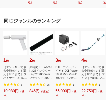
込）
込）
込）
込
ー
ブ
同じジャンルのランキング
1
2
3
4
位
位
位
位
【エントリーで最
矢崎化工｜YAZAK
DJI｜ディージェ
【エントリーで最
大全額ポイント還
I Φ28イレクター
イアイ DJI Power
大全額ポイント還
元｜8/11まで】 ス
パイプ 2000mm
1000 Mini Plus D
元｜8/11まで】 マ
パイサー｜SPICE
ブラック H-2000-
Y0044 [リン酸鉄
キタ｜Makita マキ
RR SPICERR ポ
S-BL
リチウムイオン
タ 充電式ポー...
ケ...
電...
6
35
1
1
10,980円
846円
55,000円
22,750円
（税
（税込）
（税
（税
込）
込）
込）