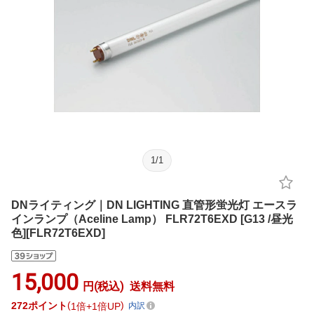
1
/
1
DNライティング｜DN LIGHTING 直管形蛍光灯 エースラ
インランプ（Aceline Lamp） FLR72T6EXD [G13 /昼光
色][FLR72T6EXD]
15,000
円(税込)
送料無料
272
ポイント
1倍
1倍UP
内訳