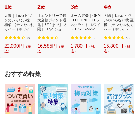
1
2
3
4
位
位
位
位
太陽｜Taiyo ヒツ
【エントリーで最
オーム電機｜OHM
太陽｜Taiyo ヒツ
ジのいらない枕 -
大全額ポイント還
ELECTRIC LEDデ
ジのいらない枕-至
極柔-【テンセル枕
元｜8/11まで】 太
スクライト ホワイ
極-【テンセル枕カ
カバー（ホワイ
陽｜Taiyo ショー
ト DS-LS24-W [L
バー（ホワイト）
ト）付き】
ンのいらない枕 ...
ED /昼白色][DSLS
付き】
24...
29
6
5
56
22,000円
16,585円
1,780円
15,800円
（税
（税
（税
（税
込）
込）
込）
込）
おすすめ特集