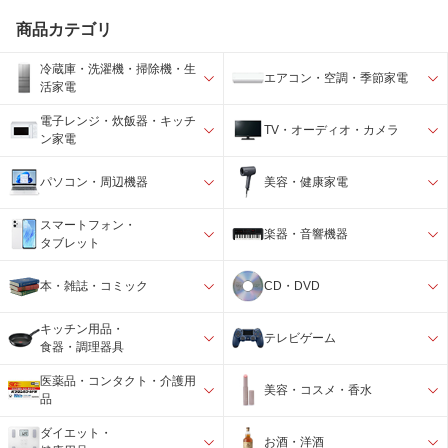
商品カテゴリ
冷蔵庫・洗濯機・掃除機・生
エアコン・空調・季節家電
活家電
電子レンジ・炊飯器・キッチ
TV・オーディオ・カメラ
ン家電
パソコン・周辺機器
美容・健康家電
スマートフォン・
楽器・音響機器
タブレット
本・雑誌・コミック
CD・DVD
キッチン用品・
テレビゲーム
食器・調理器具
医薬品・コンタクト・介護用
美容・コスメ・香水
品
ダイエット・
お酒・洋酒