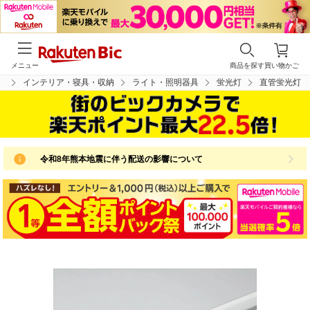
メニュー
商品を探す
買い物かご
プ
インテリア・寝具・収納
ライト・照明器具
蛍光灯
直管蛍光灯
令和8年熊本地震に伴う配送の影響について