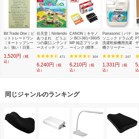
Bit Trade One｜ビ
任天堂｜Nintendo
CANON｜キヤノ
Panasonic｜パナ
b
ットトレードワン
あつまれ どうぶ
ン BCI-381+380/5
ソニック ドラム式
P
〔キートップシー
つの森[ニンテンド
MP 純正プリンタ
洗濯乾燥機用洗濯
ザ
ル〕強い！日英対
ースイッチ ソフ
ーインク (標準容
槽クリーナー N-
ー
応転写式キートッ
ト]【Switch】
量) 5色パック[BCI
W2[ドラム式洗濯
ュ
1,520円
（税
プシールセット ブ
3813805MP]
機 洗浄 洗剤 750m
T
471
304
247
ルー DYKTSBL
込）
l NW2]【rb_pcp】
幅
6,240円
6,210円
1,331円
5
（税
（税
（税
O
込）
込）
込）
込
ー
ブ
同じジャンルのランキング