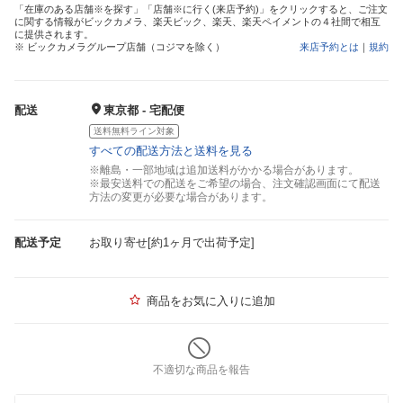
「在庫のある店舗※を探す」「店舗※に行く(来店予約)」をクリックすると、ご注文
に関する情報がビックカメラ、楽天ビック、楽天、楽天ペイメントの４社間で相互
に提供されます。
※ ビックカメラグループ店舗（コジマを除く）
来店予約とは
｜
規約
配送
東京都 - 宅配便
送料無料ライン対象
すべての配送方法と送料を見る
※離島・一部地域は追加送料がかかる場合があります。
※最安送料での配送をご希望の場合、注文確認画面にて配送
方法の変更が必要な場合があります。
配送予定
お取り寄せ[約1ヶ月で出荷予定]
商品をお気に入りに追加
不適切な商品を報告