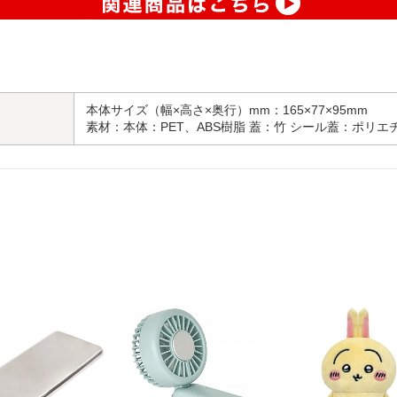
本体サイズ（幅×高さ×奥行）mm：165×77×95mm
素材：本体：PET、ABS樹脂 蓋：竹 シール蓋：ポリエ