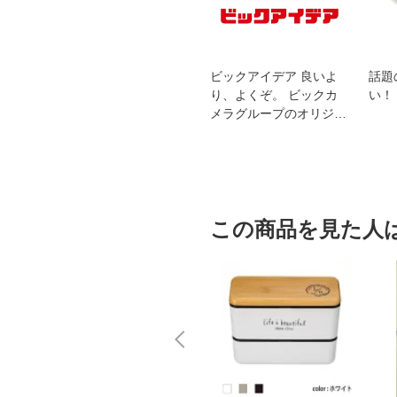
スオー
おすすめ！REGZA 4K液
ビックアイデア 良いよ
話題
洗浄
晶テレビ
り、よくぞ。 ビックカ
い！
メラグループのオリジナ
ルブランド
この商品を見た人