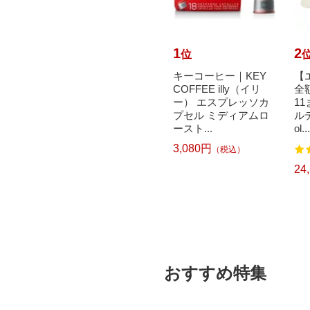
10
1
2
位
位
で最大
Skater｜スケーター
キーコーヒー｜KEY
【
元｜8/
シリコンケーキ型 m
COFFEE illy（イリ
全
光金属｜
iffy ベージュ
ー） エスプレッソカ
1
ZOKU
プセル ミディアムロ
ルデ
1,530円
（税込）
ースト...
ol...
3,080円
）
（税込）
24
おすすめ特集