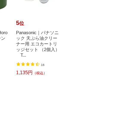
5
6
7
位
位
位
oro
Panasonic｜パナソニ
【エントリーで最大
【エ
ーン
ック 天ぷら油クリー
全額ポイント還元｜8/
全額ポ
ナー用 エコカートリ
11まで】 サーモス｜T
11ま
ッジセット （2個入）
HERMOS 真空保温調
HER
T...
理器 ...
理器 ..
16
69
1,135円
14,510円
12,8
（税込）
（税込）