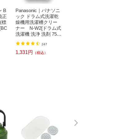
 B
Panasonic｜パナソニ
正和｜SHOWA Show
Bit T
 純正
ック ドラム式洗濯乾
a 弁当箱 Life is beautif
トトレ
(標
燥機用洗濯槽クリー
ul URBAN-STYLE メ
ートッ
[BC
ナー N-W2[ドラム式
ンズネストランチ バ
い！日
洗濯機 洗浄 洗剤 750
ンブー ホワイト
キート
ml NW2]【rb_pcp】
ット ブ
3,080円
1,520
（税込）
247
L
1,331円
（税込）