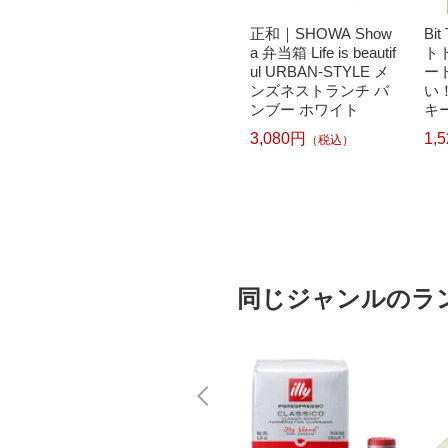
ノン B
Panasonic｜パナソニ
正和｜SHOWA Show
Bi
5MP 純正
ック ドラム式洗濯乾
a 弁当箱 Life is beautif
ト
ク (標
燥機用洗濯槽クリー
ul URBAN-STYLE メ
ー
ック[BC
ナー N-W2[ドラム式
ンズネストランチ バ
い
洗濯機 洗浄 洗剤 750
ンブー ホワイト
キ
ml NW2]【rb_pcp】
ット
3,080円
1,
（税込）
4
247
L
1,331円
）
（税込）
同じジャンルのラ