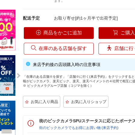
ます。
配送予定
お取り寄せ[約1ヶ月半で出荷予定]
商品をかごに追加
ご購
在庫のある店舗を探す
店舗に行
来店予約後の店頭購入時の注意事項
「在庫のある店舗※を探す」「店舗※に行く(来店予約)」をクリックする
報がビックカメラ、楽天ビック、楽天、楽天ペイメントの４社間で相互に
※ ビックカメラグループ店舗（コジマを除く）
街のビックカメラSPUステータスに応じたボーナ
街のビックカメラでもお得にお買い物 (来店予約)