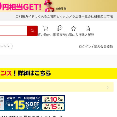
ご利用ガイド
よくあるご質問
ビックカメラ店舗一覧
会社概要
楽天市場
買い物かご
閲覧履歴
お気に入り
購入履歴
/
子レンジ
ログイン
楽天会員登録