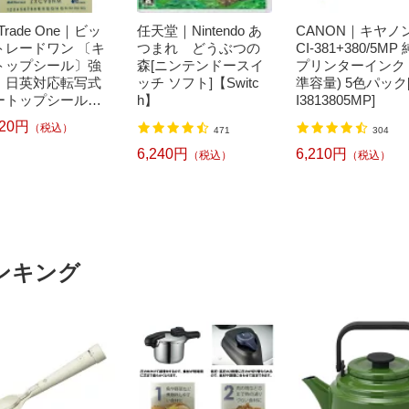
t Trade One｜ビッ
任天堂｜Nintendo あ
CANON｜キヤノン
トレードワン 〔キ
つまれ どうぶつの
CI-381+380/5MP
トップシール〕強
森[ニンテンドースイ
プリンターインク 
！日英対応転写式
ッチ ソフト]【Switc
準容量) 5色パック
ートップシールセ
h】
I3813805MP]
 ブルー DYKTSB
520円
（税込）
471
304
6,240円
6,210円
（税込）
（税込）
ンキング