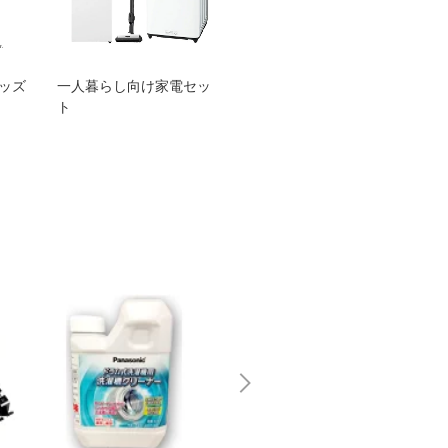
グッズ
一人暮らし向け家電セッ
オススメ！ヤマハ 電動
TEN
ト
アシスト自転車
ェア