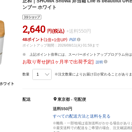
正和｜SHOWA Showa 弁当箱 Life is beautiful
ンブー ホワイト
2,640
円(税込)
+送料550円
48
ポイント
1倍
1倍UP
内訳
ポイントアップ期間：2026/08/11(火) 01:59まで
上記ポイント倍率には、スーパーポイントアッププログラム分
お取り寄せ[約1ヶ月半で出荷予定]
説明
数量
※注文数量によりお届け日が変わることがあり
配送
東京都 - 宅配便
送料550円
すべての配送方法と送料を見る
※離島・一部地域は追加送料がかかる場合があり
※最安送料での配送をご希望の場合、注文確認画