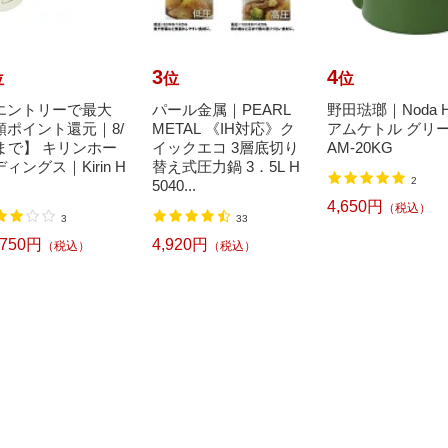
3
4
位
位
位
エントリーで最大
パール金属｜PEARL
野田琺瑯｜Noda H
額ポイント還元｜8/
METAL 《IH対応》ク
アムケトル グリ
1まで】 キリンホー
イックエコ 3層底切り
AM-20KG
ィングス｜Kirin H
替え式圧力鍋 3．5L H
2
5040...
4,650円
（税込）
3
33
,750円
4,920円
（税込）
（税込）