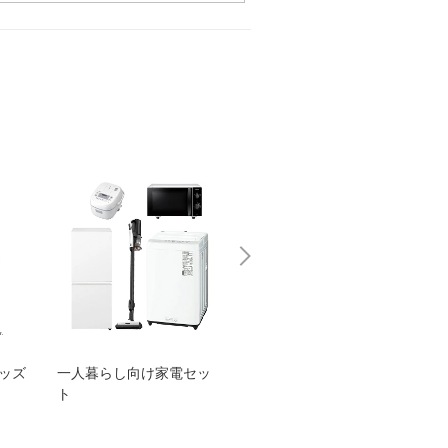
グッズ
一人暮らし向け家電セッ
オススメ！ヤマハ 電動
TEN
ト
アシスト自転車
ェア