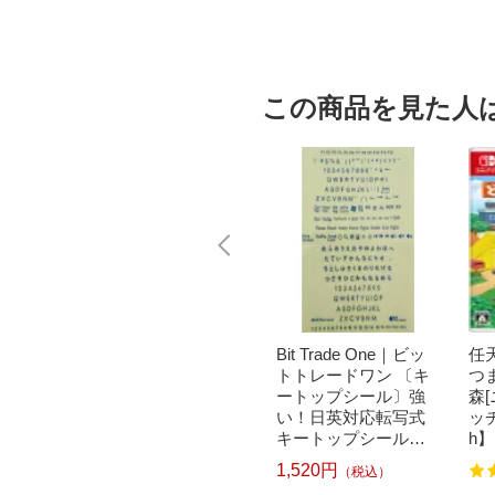
この商品を見た人
｜パナソニ
brother｜ブラザー PT-
Bit Trade One｜ビッ
任天
洗濯乾
P300BT ブラザー ラ
トトレードワン 〔キ
つ
クリー
ベルライター ピータ
ートップシール〕強
森
ドラム式
ッチ キューブ PT-P30
い！日英対応転写式
ッチ
 750
0BT (3.5mm~12mm
キートップシールセ
h】
pcp】
幅/TZeテープ) P-TOU
ット ブルー DYKTSB
1,520円
（税込）
7
122
CH CUBE（ピータッ
L