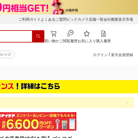
ご利用ガイド
よくあるご質問
ビックカメラ店舗一覧
会社概要
楽天市場
買い物かご
閲覧履歴
お気に入り
購入履歴
/
子レンジ
ログイン
楽天会員登録