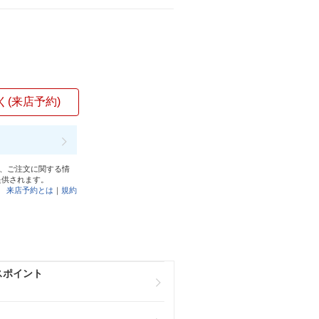
く(来店予約)
と、ご注文に関する情
提供されます。
来店予約とは
｜
規約
スポイント