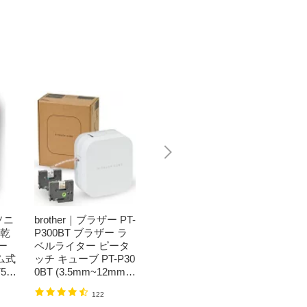
ソニ
brother｜ブラザー PT-
Bit Trade One｜ビッ
任天堂｜N
濯乾
P300BT ブラザー ラ
トトレードワン 〔キ
つまれ
ー
ベルライター ピータ
ートップシール〕強
森[ニ
ム式
ッチ キューブ PT-P30
い！日英対応転写式
ッチ ソ
50
0BT (3.5mm~12mm
キートップシールセ
h】
】
幅/TZeテープ) P-TOU
ット ブルー DYKTSB
1,520円
（税込）
122
CH CUBE（ピータッ
L