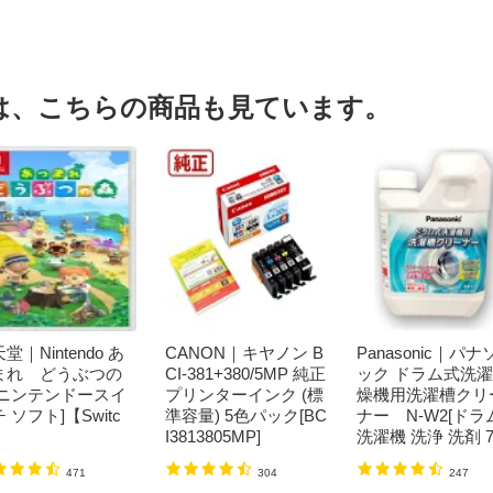
は、こちらの商品も見ています。
堂｜Nintendo あ
CANON｜キヤノン B
Panasonic｜パナ
まれ どうぶつの
CI-381+380/5MP 純正
ック ドラム式洗
[ニンテンドースイ
プリンターインク (標
燥機用洗濯槽クリ
 ソフト]【Switc
準容量) 5色パック[BC
ナー N-W2[ドラ
I3813805MP]
洗濯機 洗浄 洗剤 7
ml NW2]【rb_pcp
471
304
247