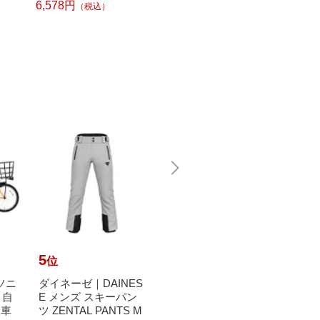
チキューブ）[PTP300
6,578円
6,240
（税込）
BT]
5
6
7
位
位
位
ナソニ
ダイネーゼ｜DAINES
【エントリーで最大
ダンロ
ト自
E メンズ スキーパン
全額ポイント還元｜8/
P 硬
様車
ツ ZENTAL PANTS M
11まで】 ルノー｜RE
セント