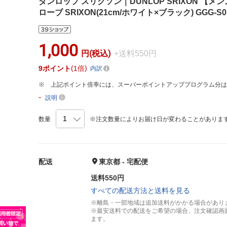
ダンロップ スリクソン｜DUNLOP SRIXON 【メ
ローブ SRIXON(21cm/ホワイト×ブラック) GGG
1,000
円(税込)
+送料550円
9
ポイント
1倍
内訳
上記ポイント倍率には、スーパーポイントアッププログラム分
-
説明
数量
※注文数量によりお届け日が変わることがありま
配送
東京都 - 宅配便
送料550円
すべての配送方法と送料を見る
※離島・一部地域は追加送料がかかる場合があり
※最安送料での配送をご希望の場合、注文確認画
ます。