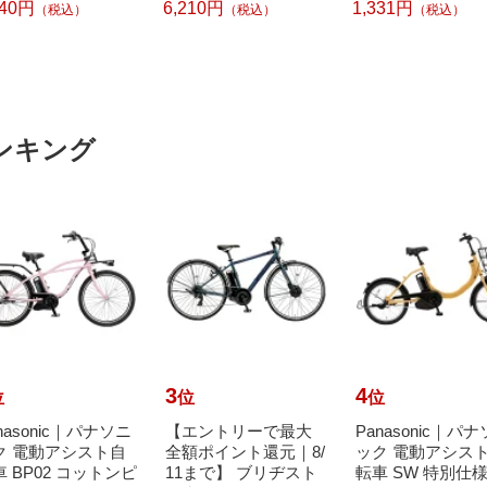
240円
6,210円
1,331円
（税込）
（税込）
（税込）
ンキング
3
4
位
位
位
nasonic｜パナソニ
【エントリーで最大
Panasonic｜パ
ク 電動アシスト自
全額ポイント還元｜8/
ック 電動アシス
 BP02 コットンピ
11まで】 ブリヂスト
転車 SW 特別仕