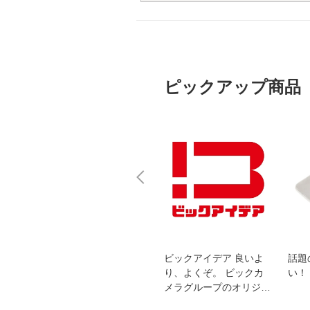
ピックアップ商品
スオー
おすすめ！REGZA 4K液
ビックアイデア 良いよ
話題
洗浄
晶テレビ
り、よくぞ。 ビックカ
い！
メラグループのオリジナ
ルブランド