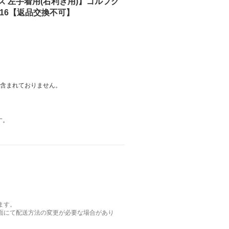
ンズ 左手着用(右利き用)】ゴルフグ
-S016【返品交換不可】
は含まれておりません。
す。
ます。
面にて配送方法の変更が必要な場合があり