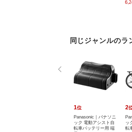
チキューブ）[PTP300
6,578円
6,
）
（税込）
BT]
同じジャンルのラ
10
1
2
位
位
で最大
MARCLE｜マルクル
Panasonic｜パナソニ
Pa
元｜8/
自転車 街並 マチナミ
ック 電動アシスト自
ッ
オトモ｜
266-G モーヴピンク
転車バッテリー用 端
転車