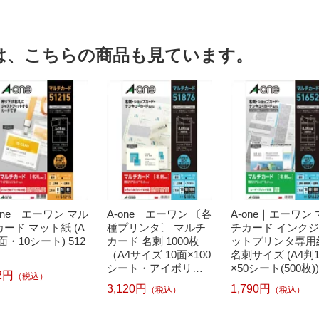
は、こちらの商品も見ています。
one｜エーワン マル
A-one｜エーワン 〔各
A-one｜エーワン
ード マット紙 (A
種プリンタ〕 マルチ
チカード インク
8面・10シート) 512
カード 名刺 1000枚
ットプリンタ専用
（A4サイズ 10面×100
名刺サイズ (A4判
シート・アイボリ
×50シート(500枚))
2円
（税込）
ー） 51876
3,120円
1,790円
（税込）
（税込）