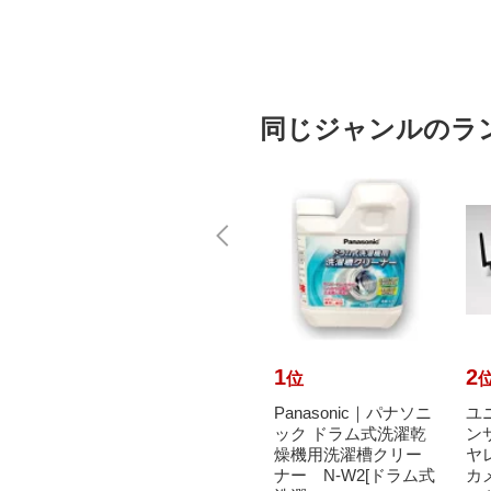
同じジャンルのラ
10
1
2
位
位
GO チ
A-one｜エーワン ラベ
Panasonic｜パナソニ
ユニ
統一伝
ルシール プリンタ兼
ック ドラム式洗濯乾
ン
型） B
用 ホワイト 28455 [A4
燥機用洗濯槽クリー
ヤ
]
/100シート /30面 /...
ナー N-W2[ドラム式
カ