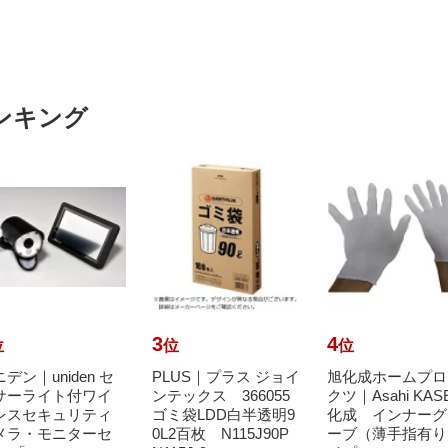
ンキング
3
4
位
位
位
デン｜uniden セ
PLUS｜プラス ジョイ
旭化成ホームプロ
サーライト付ワイ
ンテックス 366055
クツ｜Asahi KAS
レスセキュリティ
ゴミ袋LDD白半透明9
化成 インナーグ
メラ・モニターセ
0L2百枚 N115J90P
ーブ（薄手指有り