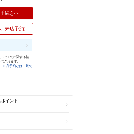
入手続きへ
く(来店予約)
と、ご注文に関する情
提供されます。
来店予約とは
｜
規約
スポイント