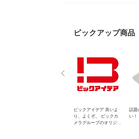
ピックアップ商品
スオー
おすすめ！REGZA 4K液
ビックアイデア 良いよ
話題
洗浄
晶テレビ
り、よくぞ。 ビックカ
い！
メラグループのオリジナ
ルブランド