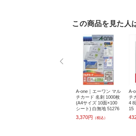
この商品を見た人
ワン マル
A-one｜エーワン マル
A-one｜エーワン マル
A-
クジェ
チカード 名刺 1000枚
チカード 名刺 1000枚
チカ
専用紙
(A4サイズ 10面×100
(A4サイズ 10面×100
4 
4判10面
シート) アイボリー 5
シート) 白無地 51276
15
枚))
1280
3,370円
43
（税込）
）
2
3,370円
（税込）