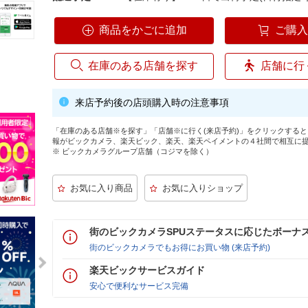
商品をかごに追加
ご購
在庫のある店舗を探す
店舗に行
来店予約後の店頭購入時の注意事項
「在庫のある店舗※を探す」「店舗※に行く(来店予約)」をクリックする
報がビックカメラ、楽天ビック、楽天、楽天ペイメントの４社間で相互に
※ ビックカメラグループ店舗（コジマを除く）
街のビックカメラSPUステータスに応じたボーナ
街のビックカメラでもお得にお買い物 (来店予約)
楽天ビックサービスガイド
安心で便利なサービス完備