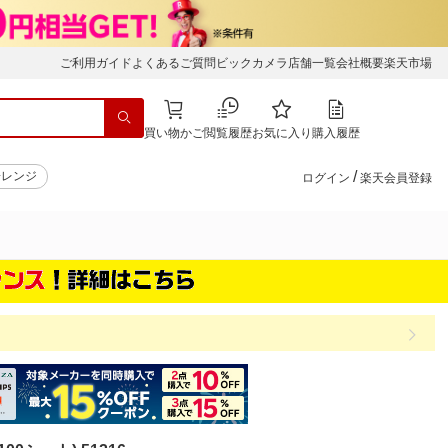
ご利用ガイド
よくあるご質問
ビックカメラ店舗一覧
会社概要
楽天市場
買い物かご
閲覧履歴
お気に入り
購入履歴
/
子レンジ
ログイン
楽天会員登録