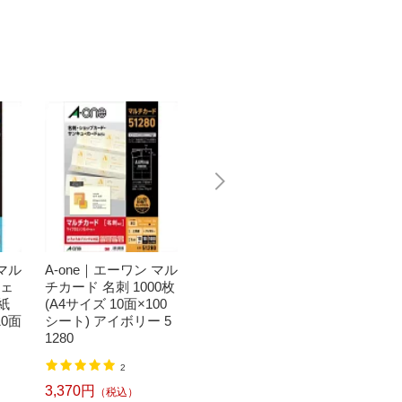
 マル
A-one｜エーワン マル
A-one｜エーワン マル
A-on
ジェ
チカード 名刺 1000枚
チカード 名刺 1000枚
チカード
紙
(A4サイズ 10面×100
(A4サイズ 10面×100
4 8面・
10面
シート) アイボリー 5
シート) 白無地 51276
15
1280
3,370円
432円
（税込）
2
3,370円
（税込）