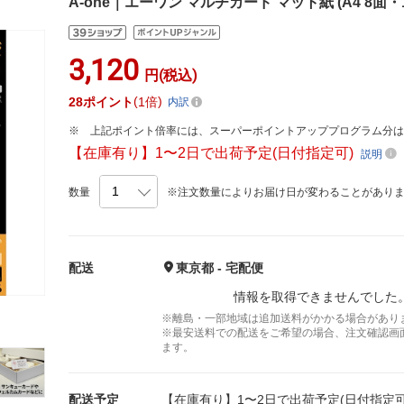
A-one｜エーワン マルチカード マット紙 (A4 8面・10
3,120
円(税込)
28
ポイント
1倍
内訳
上記ポイント倍率には、スーパーポイントアッププログラム分
【在庫有り】1〜2日で出荷予定(日付指定可)
説明
数量
※注文数量によりお届け日が変わることがあり
配送
東京都 - 宅配便
情報を取得できませんでした
※離島・一部地域は追加送料がかかる場合があり
※最安送料での配送をご希望の場合、注文確認画
ます。
配送予定
【在庫有り】1〜2日で出荷予定(日付指定可