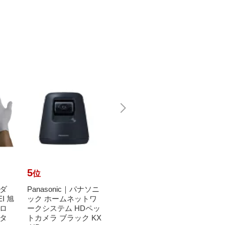
5
6
7
位
位
位
ダ
Panasonic｜パナソニ
ニトムズ｜Nitoms ス
シャボ
EI 旭
ック ホームネットワ
ペアテープワイド ワ
bond
ロ
ークシステム HDペッ
イド C2240
シャ
タ
トカメラ ブラック KX
液体タ
1,020円
（税込）