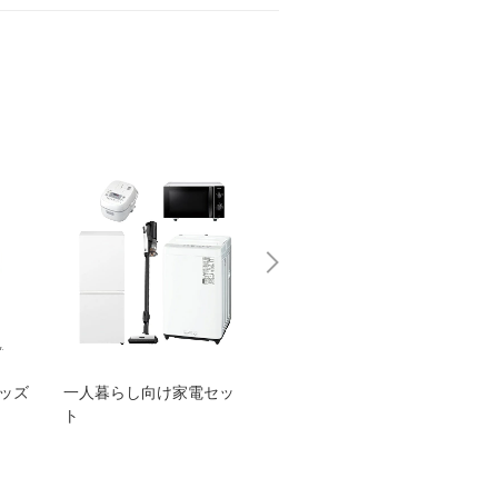
グッズ
一人暮らし向け家電セッ
オススメ！ヤマハ 電動
TEN
ト
アシスト自転車
ェア