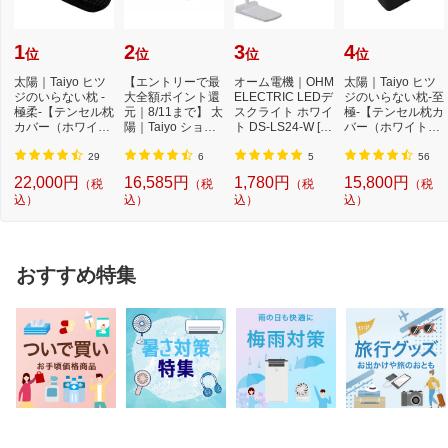
1
2
3
4
位
位
位
位
太陽｜Taiyo ヒツ
【エントリーで最
オーム電機｜OHM
太陽｜Taiyo ヒツ
ジのいらない枕 -
大全額ポイント還
ELECTRIC LEDデ
ジのいらない枕-至
極柔-【テンセル枕
元｜8/11まで】 太
スクライト ホワイ
極-【テンセル枕カ
カバー（ホワイ
陽｜Taiyo ショー
ト DS-LS24-W [L
バー（ホワイト）
ト）付き】
ンのいらない枕 ...
ED /昼白色][DSLS
付き】
24...
29
6
5
56
22,000円
16,585円
1,780円
15,800円
（税
（税
（税
（税
込）
込）
込）
込）
おすすめ特集