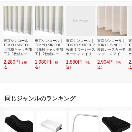
東京シンコール｜
東京シンコール｜
東京シンコール｜
東京シンコール｜
東
TOKYO SINCOL
TOKYO SINCOL
TOKYO SINCOL 2
TOKYO SINCOL 2
T
【花粉キャッチ加
【花粉キャッチ加
枚組 ミラーレース
枚組レースカーテ
枚
工】 2枚組レース
工】 2枚組レース
カーテン マイリー
ン デニス アイボ
カ
カーテン ガーデン
カーテン ガーデン
フ ホワイト [幅10
リー [幅100×丈13
フ
2,280円
1,980円
1,880円
2,904円
2
（税
（税
（税
（税
ホワイト [幅100×
ホワイト [幅100×
0×丈133cm][9212
3cm]
0
丈176cm]
込）
丈133cm]
込）
41]
込）
込）
43
込
同じジャンルのランキング