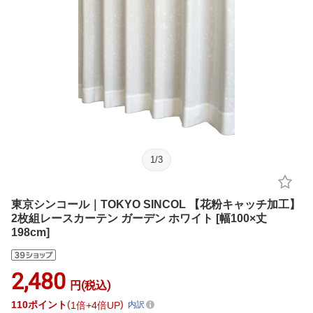
1
/
3
東京シンコール｜TOKYO SINCOL 【花粉キャッチ加工】
2枚組レースカーテン ガーデン ホワイト [幅100×丈
198cm]
2,480
円(税込)
110
ポイント
1倍
4倍UP
内訳