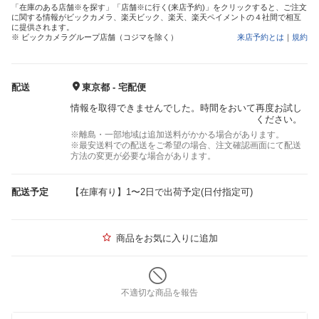
「在庫のある店舗※を探す」「店舗※に行く(来店予約)」をクリックすると、ご注文
に関する情報がビックカメラ、楽天ビック、楽天、楽天ペイメントの４社間で相互
に提供されます。
※ ビックカメラグループ店舗（コジマを除く）
来店予約とは
｜
規約
配送
東京都 - 宅配便
情報を取得できませんでした。時間をおいて再度お試し
ください。
※離島・一部地域は追加送料がかかる場合があります。
※最安送料での配送をご希望の場合、注文確認画面にて配送
方法の変更が必要な場合があります。
配送予定
【在庫有り】1〜2日で出荷予定(日付指定可)
商品をお気に入りに追加
不適切な商品を報告