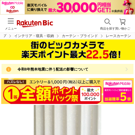
メニュー
商品を探す
買い物かご
ップ
インテリア・寝具・収納
カーテン・ブラインド
レースカーテン
令和8年熊本地震に伴う配送の影響について