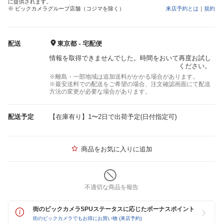
に提供されます。
※ ビックカメラグループ店舗（コジマを除く）
来店予約とは
｜
規約
配送
東京都 - 宅配便
情報を取得できませんでした。時間をおいて再度お試し
ください。
※離島・一部地域は追加送料がかかる場合があります。
※最安送料での配送をご希望の場合、注文確認画面にて配送
方法の変更が必要な場合があります。
配送予定
【在庫有り】1〜2日で出荷予定(日付指定可)
商品をお気に入りに追加
不適切な商品を報告
街のビックカメラSPUステータスに応じたボーナスポイント
街のビックカメラでもお得にお買い物 (来店予約)