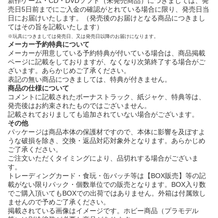
新作ゲーム・CD・DVDソフト（未発売商品）につきましては、発
売日5日前までにご入金の確認がとれている場合に限り、発売日当
日にお届けいたします。（発売後のお届けとなる商品につきまし
てはその旨を記載いたします）
※玩具につきましては発売日、又は発売日以降のお届けになります。
メーカー予約特典について
メーカーが用意している予約特典が付いている場合は、商品掲載
ページに記載をしておりますが、なくなり次第終了する場合がご
ざいます。あらかじめご了承ください。
表記の無い商品につきましては、特典が付きません。
商品の仕様について
コメントに記載されたボーナストラック、紙ジャケ、特典等は、
発売後はお約束されたものではございません。
記載されておりましても追加されていない場合がございます。
その他
パッケージは商品本体の保護材ですので、本体に影響を及ぼすよ
うな破損を除き、交換・返品対応対象外となります。あらかじめ
ご了承ください。
ご注文いただくタイミングにより、品切れする場合がございま
す。
トレーディングカード・食玩・缶バッチ等は【BOX販売】等の記
載がない限りパック・個数単位での販売となります。BOX入り数
でご購入頂いてもBOXでの出荷ではありません。外箱は付属致し
ませんので予めご了承ください。
掲載されている画像はイメージです。ホビー商品（プラモデル