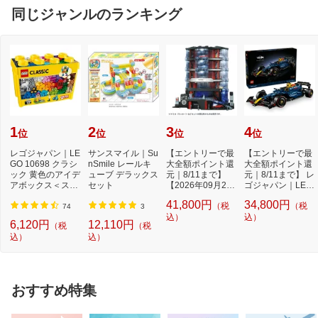
同じジャンルのランキング
1
2
3
4
位
位
位
位
レゴジャパン｜LE
サンスマイル｜Su
【エントリーで最
【エントリーで最
GO 10698 クラシ
nSmile レールキ
大全額ポイント還
大全額ポイント還
ック 黄色のアイデ
ューブ デラックス
元｜8/11まで】
元｜8/11まで】 レ
アボックス＜スペ
セット
【2026年09月26
ゴジャパン｜LEG
シャル＞
日発売】 タカラト
O レゴ(LEGO) 42
41,800円
34,800円
（税
（税
ミ...
2...
74
3
込）
込）
6,120円
12,110円
（税
（税
込）
込）
おすすめ特集