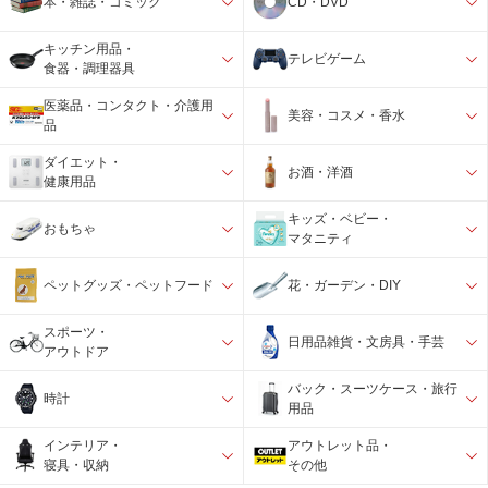
本・雑誌・コミック
CD・DVD
キッチン用品・
テレビゲーム
食器・調理器具
医薬品・コンタクト・介護用
美容・コスメ・香水
品
ダイエット・
お酒・洋酒
健康用品
キッズ・ベビー・
おもちゃ
マタニティ
ペットグッズ・ペットフード
花・ガーデン・DIY
スポーツ・
日用品雑貨・文房具・手芸
アウトドア
バック・スーツケース・旅行
時計
用品
インテリア・
アウトレット品・
寝具・収納
その他