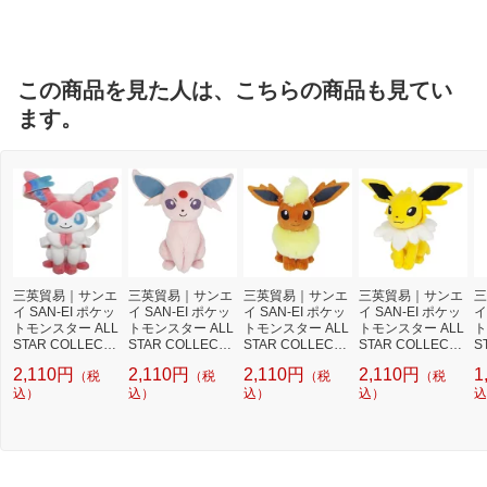
ルブランド
この商品を見た人は、こちらの商品も見てい
ます。
三英貿易｜サンエ
三英貿易｜サンエ
三英貿易｜サンエ
三英貿易｜サンエ
三
イ SAN-EI ポケッ
イ SAN-EI ポケッ
イ SAN-EI ポケッ
イ SAN-EI ポケッ
イ
トモンスター ALL
トモンスター ALL
トモンスター ALL
トモンスター ALL
ト
STAR COLLECTI
STAR COLLECTI
STAR COLLECTI
STAR COLLECTI
S
ONPP125 ニンフ
ONPP121 エーフ
ONPP112 ブース
ONPP111 サンダ
O
2,110円
2,110円
2,110円
2,110円
1
（税
（税
（税
（税
ィア(S)
ィ(S)
ター(S)
ース(S)
イ
込）
込）
込）
込）
込