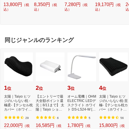
E-1218 【メーカ
イリスオーヤマ メ
イ
13,800円
8,350円
7,280円
19,170円
2
（税
（税
（税
（税
ー直送・時間指
タルラック（ポー
タ
定・返品不可】
込）
込）
込）
ル径25） 910×6
込）
ル
込
10×1790 MR90
4
18DJ
5
同じジャンルのランキング
1
2
3
4
位
位
位
位
太陽｜Taiyo ヒツ
【エントリーで最
オーム電機｜OHM
太陽｜Taiyo ヒツ
ジのいらない枕 -
大全額ポイント還
ELECTRIC LEDデ
ジのいらない枕-至
極柔-【テンセル枕
元｜8/11まで】 太
スクライト ホワイ
極-【テンセル枕カ
カバー（ホワイ
陽｜Taiyo ショー
ト DS-LS24-W [L
バー（ホワイト）
ト）付き】
ンのいらない枕 ...
ED /昼白色][DSLS
付き】
24...
29
6
5
56
22,000円
16,585円
1,780円
15,800円
（税
（税
（税
（税