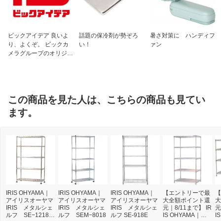
ビックアイデア 良いよ
話題の保冷剤が勢ぞろ
暑さ対策に ハンディフ
り、よくぞ。 ビックカ
い！
ァン
メラグループのオリジナ
ルブランド
この商品を見た人は、こちらの商品も見てい
ます。
IRIS OHYAMA｜
IRIS OHYAMA｜
IRIS OHYAMA｜
【エントリーで最
【
アイリスオーヤマ
アイリスオーヤマ
アイリスオーヤマ
大全額ポイント還
大
IRIS メタルシェ
IRIS メタルシェ
IRIS メタルシェ
元｜8/11まで】 IR
元
ルフ SE−1218 S
ルフ SEM−8018
ルフ SE-918E
IS OHYAMA｜ア
I