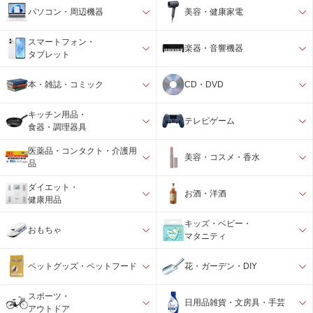
パソコン・周辺機器
美容・健康家電
スマートフォン・
楽器・音響機器
タブレット
本・雑誌・コミック
CD・DVD
キッチン用品・
テレビゲーム
食器・調理器具
医薬品・コンタクト・介護用
美容・コスメ・香水
品
ダイエット・
お酒・洋酒
健康用品
キッズ・ベビー・
おもちゃ
マタニティ
ペットグッズ・ペットフード
花・ガーデン・DIY
スポーツ・
日用品雑貨・文房具・手芸
アウトドア