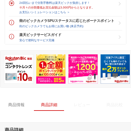
24回払いまで分割手数料は楽天ビックが負担します！
※月々の分割最低お支払金額は3,000円からとなります。
お支払いシミュレーションはこちら ＞
街のビックカメラSPUステータスに応じたボーナスポイント
街のビックカメラでもお得にお買い物 (来店予約)
楽天ビックサービスガイド
安心で便利なサービス完備
商品情報
商品詳細
レビュー
商品比較
商品詳細