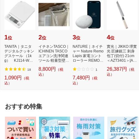
1
2
3
4
位
位
位
位
TANITA｜タニタ
イチネンTASCO｜
NATURE｜ネイチ
實光｜JIKKO 堺實
デジタルクッキン
ICHINEN TASCO
ャー Nature Remo
光 匠練銀三 刺身
グスケール （1k
エアコン洗浄関連
Lapis 家電コント
包丁(切付) 21cm
g） KJ114-WH
ツール 軽量型壁掛
ローラー REMO-2
＜AZT3401＞[AZT
ココナッツホワイ
用洗浄カバー 1枚
W3
3401]
8,800円
26,387円
（税
（税
ト[K...
T...
18
1
込）
込）
1,090円
7,480円
（税
（税
込）
込）
おすすめ特集