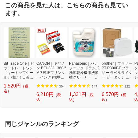
この商品を見た人は、こちらの商品も見てい
ます。
Bit Trade One｜ビ
CANON｜キヤノ
Panasonic｜パナ
brother｜ブラザー
P
ットトレードワン
ン BCI-381+380/5
ソニック ドラム式
PT-P300BT ブラ
ソ
〔キートップシー
MP 純正プリンタ
洗濯乾燥機用洗濯
ザー ラベルライタ
ッ
ル〕強い！日英対
ーインク (標準容
槽クリーナー N-
ー ピータッチ キ
シ
応転写式キートッ
量) 5色パック[BCI
W2[ドラム式洗濯
ューブ PT-P300B
9
1,520円
（税
プシールセット ブ
3813805MP]
機 洗浄 洗剤 750m
T (3.5mm~12mm
セ
304
247
122
ルー DYKTSBL
込）
l NW2]【rb_pcp】
幅/TZeテープ) P-T
ー
6,210円
1,331円
6,570円
4
（税
（税
（税
OUCH CUBE（ピ
ラ
込）
込）
込）
込
ータッチキュー
01
ブ）[PTP300BT]
同じジャンルのランキング