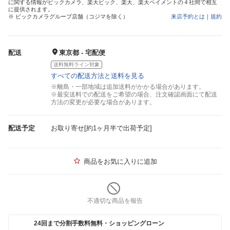
に関する情報がビックカメラ、楽天ビック、楽天、楽天ペイメントの４社間で相互
に提供されます。
※ ビックカメラグループ店舗（コジマを除く）
来店予約とは
｜
規約
配送
東京都 - 宅配便
送料無料ライン対象
すべての配送方法と送料を見る
※離島・一部地域は追加送料がかかる場合があります。
※最安送料での配送をご希望の場合、注文確認画面にて配送
方法の変更が必要な場合があります。
配送予定
お取り寄せ[約1ヶ月半で出荷予定]
商品をお気に入りに追加
不適切な商品を報告
24回まで分割手数料無料・ショッピングローン