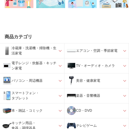
商品カテゴリ
冷蔵庫・洗濯機・掃除機・生
エアコン・空調・季節家電
活家電
電子レンジ・炊飯器・キッチ
TV・オーディオ・カメラ
ン家電
パソコン・周辺機器
美容・健康家電
スマートフォン・
楽器・音響機器
タブレット
本・雑誌・コミック
CD・DVD
キッチン用品・
テレビゲーム
食器・調理器具