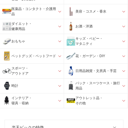
医薬品・コンタクト・介護用
美容・コスメ・香水
品
ダイエット・
お酒・洋酒
健康用品
キッズ・ベビー・
おもちゃ
マタニティ
ペットグッズ・ペットフード
花・ガーデン・DIY
スポーツ・
日用品雑貨・文房具・手芸
アウトドア
バック・スーツケース・旅行
時計
用品
インテリア・
アウトレット品・
寝具・収納
その他
楽天ビックの特徴