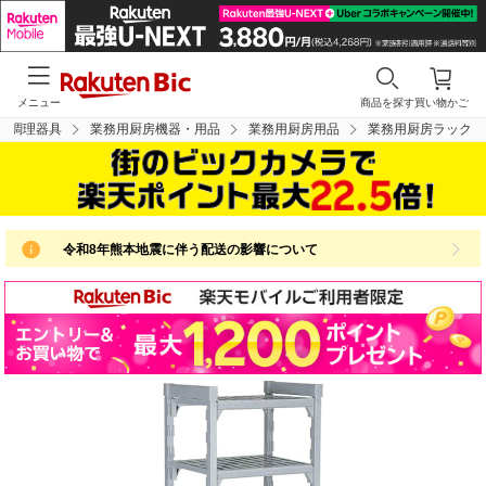
メニュー
商品を探す
買い物かご
・調理器具
業務用厨房機器・用品
業務用厨房用品
業務用厨房ラック
令和8年熊本地震に伴う配送の影響について