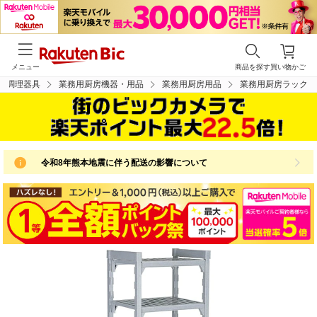
メニュー
商品を探す
買い物かご
・調理器具
業務用厨房機器・用品
業務用厨房用品
業務用厨房ラック
令和8年熊本地震に伴う配送の影響について