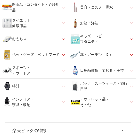
医薬品・コンタクト・介護用
美容・コスメ・香水
品
ダイエット・
お酒・洋酒
健康用品
キッズ・ベビー・
おもちゃ
マタニティ
ペットグッズ・ペットフード
花・ガーデン・DIY
スポーツ・
日用品雑貨・文房具・手芸
アウトドア
バック・スーツケース・旅行
時計
用品
インテリア・
アウトレット品・
寝具・収納
その他
楽天ビックの特徴