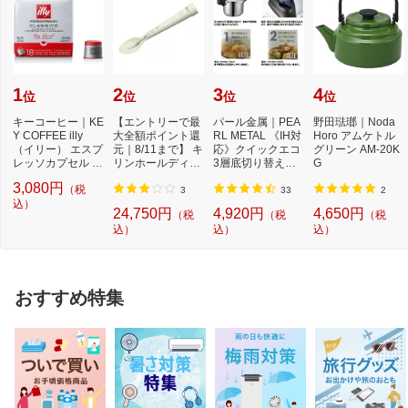
1
2
3
4
位
位
位
位
キーコーヒー｜KE
【エントリーで最
パール金属｜PEA
野田琺瑯｜Noda
Y COFFEE illy
大全額ポイント還
RL METAL 《IH対
Horo アムケトル
（イリー） エスプ
元｜8/11まで】 キ
応》クイックエコ
グリーン AM-20K
レッソカプセル ミ
リンホールディン
3層底切り替え式
G
ディアムロース
グス｜Kirin Hol...
圧力鍋 3．5L H50
3,080円
（税
ト...
40...
3
33
2
込）
24,750円
4,920円
4,650円
（税
（税
（税
込）
込）
込）
おすすめ特集