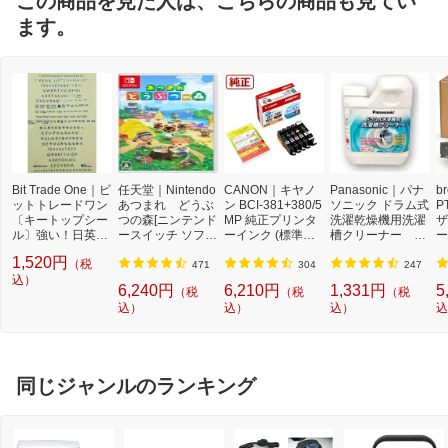
この商品を見た人は、こちらの商品も見てい
ます。
Bit Trade One｜ビ
任天堂｜Nintendo
CANON｜キヤノ
Panasonic｜パナ
b
ットトレードワン
あつまれ どうぶ
ン BCI-381+380/5
ソニック ドラム式
P
〔キートップシー
つの森[ニンテンド
MP 純正プリンタ
洗濯乾燥機用洗濯
ザ
ル〕強い！日英対
ースイッチ ソフ
ーインク (標準容
槽クリーナー N-
ー
応転写式キートッ
ト]【Switch】
量) 5色パック[BCI
W2[ドラム式洗濯
ュ
1,520円
（税
プシールセット ブ
3813805MP]
機 洗浄 洗剤 750m
T
471
304
247
ルー DYKTSBL
込）
l NW2]【rb_pcp】
幅
6,240円
6,210円
1,331円
5
（税
（税
（税
O
込）
込）
込）
込
ー
ブ
同じジャンルのランキング