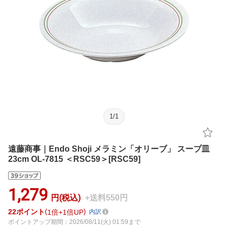
1
/
1
遠藤商事｜Endo Shoji メラミン「オリーブ」 スープ皿
23cm OL-7815 ＜RSC59＞[RSC59]
1,279
円(税込)
+送料550円
22
ポイント
1倍
1倍UP
内訳
ポイントアップ期間：2026/08/11(火) 01:59まで