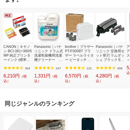
CANON｜キヤノ
Panasonic｜パナ
brother｜ブラザー
Panasonic｜パナ
ア
ン BCI-381+380/5
ソニック ドラム式
PT-P300BT ブラ
ソニック 交換用セ
ア
MP 純正プリンタ
洗濯乾燥機用洗濯
ザー ラベルライタ
ット替刃 ラムダッ
ス
ーインク (標準容
槽クリーナー N-
ー ピータッチ キ
シュ ブラック ES
＜
量) 5色パック[BCI
W2[ドラム式洗濯
ューブ PT-P300B
9013 [外刃+内刃
2]
5
3813805MP]
機 洗浄 洗剤 750m
T (3.5mm~12mm
セット][電気シェ
304
247
122
458
l NW2]【rb_pcp】
幅/TZeテープ) P-T
ーバー 替刃 交換
込
6,210円
1,331円
6,570円
4,280円
（税
（税
（税
（税
OUCH CUBE（ピ
ラムダッシュ ES9
込）
込）
込）
込）
ータッチキュー
013]
ブ）[PTP300BT]
同じジャンルのランキング