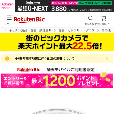
メニュー
商品を探す
買い物かご
プ
キッチン用品・食器・調理器具
食器・カトラリー・グラス
その他
令和8年熊本地震に伴う配送の影響について