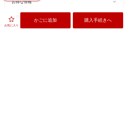
お得な情報
お買い物
かごに追加
購入手続きへ
お気に入り
ご利用ガイド
楽天ビック
楽天ビックのサービスご利用上の注意
価格はビックカメラ各店舗、他のECサイトとは異なる場合がございます。あ
らかじめご了承下さい。
セルフメディケーション税制
悪質な偽サイトにご注意ください
「ビックカメラ」は全国家庭電気製品公正取引協議会に加盟する適
正な表示推進店です。
©
Rakuten Bic