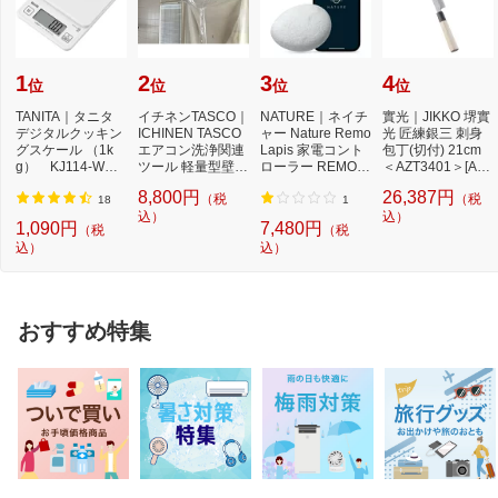
1
2
3
4
位
位
位
位
TANITA｜タニタ
イチネンTASCO｜
NATURE｜ネイチ
實光｜JIKKO 堺實
デジタルクッキン
ICHINEN TASCO
ャー Nature Remo
光 匠練銀三 刺身
グスケール （1k
エアコン洗浄関連
Lapis 家電コント
包丁(切付) 21cm
g） KJ114-WH
ツール 軽量型壁掛
ローラー REMO-2
＜AZT3401＞[AZT
ココナッツホワイ
用洗浄カバー 1枚
W3
3401]
8,800円
26,387円
（税
（税
ト[K...
T...
18
1
込）
込）
1,090円
7,480円
（税
（税
込）
込）
おすすめ特集