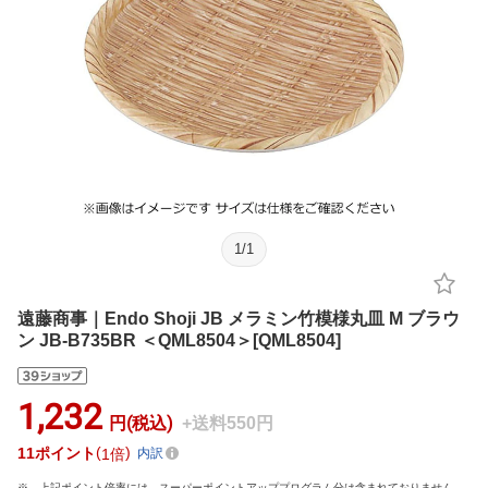
1
/
1
遠藤商事｜Endo Shoji JB メラミン竹模様丸皿 M ブラウ
ン JB-B735BR ＜QML8504＞[QML8504]
1,232
円(税込)
+送料550円
11
ポイント
1倍
内訳
上記ポイント倍率には、スーパーポイントアッププログラム分は含まれておりません。