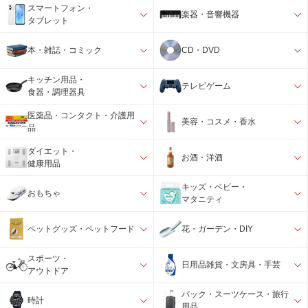
スマートフォン・
楽器・音響機器
タブレット
本・雑誌・コミック
CD・DVD
キッチン用品・
テレビゲーム
食器・調理器具
医薬品・コンタクト・介護用
美容・コスメ・香水
品
ダイエット・
お酒・洋酒
健康用品
キッズ・ベビー・
おもちゃ
マタニティ
ペットグッズ・ペットフード
花・ガーデン・DIY
スポーツ・
日用品雑貨・文房具・手芸
アウトドア
バック・スーツケース・旅行
時計
用品