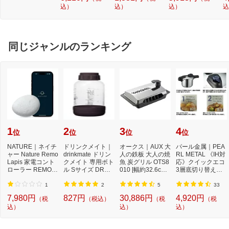
込）
込）
込）
込
ータッチキュー
01
ブ）[PTP300BT]
同じジャンルのランキング
1
2
3
4
位
位
位
位
NATURE｜ネイチ
ドリンクメイト｜
オークス｜AUX 大
パール金属｜PEA
ャー Nature Remo
drinkmate ドリン
人の鉄板 大人の焼
RL METAL 《IH対
Lapis 家電コント
クメイト 専用ボト
魚 炭グリル OTS8
応》クイックエコ
ローラー REMO-2
ル Sサイズ DRM0
010 [幅約32.6cm×
3層底切り替え式
W3
025 ブラック[DR
奥行約19.8cm] ...
圧力鍋 3．5L H50
M...
40...
1
2
5
33
7,980円
827円
30,886円
4,920円
（税
（税込）
（税
（税
込）
込）
込）