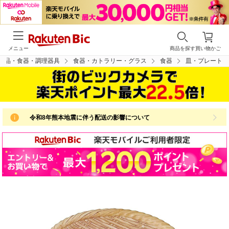
メニュー
商品を探す
買い物かご
用品・食器・調理器具
食器・カトラリー・グラス
食器
皿・プレート
令和8年熊本地震に伴う配送の影響について