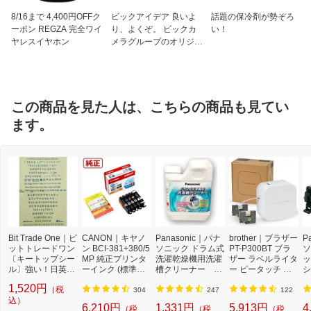
8/16まで 4,400円OFFク
ビックアイデア 良いよ
話題の保冷剤が勢ぞろ
ーポン REGZA 完全ワイ
り、よくぞ。 ビックカ
い！
ヤレスイヤホン
メラグループのオリジナ
ルブランド
この商品を見た人は、こちらの商品も見てい
ます。
Bit Trade One｜ビ
CANON｜キヤノ
Panasonic｜パナ
brother｜ブラザー
P
ットトレードワン
ン BCI-381+380/5
ソニック ドラム式
PT-P300BT ブラ
ソ
〔キートップシー
MP 純正プリンタ
洗濯乾燥機用洗濯
ザー ラベルライタ
ッ
ル〕強い！日英対
ーインク (標準容
槽クリーナー N-
ー ピータッチ キ
シ
応転写式キートッ
量) 5色パック[BCI
W2[ドラム式洗濯
ューブ PT-P300B
9
1,520円
（税
プシールセット ブ
3813805MP]
機 洗浄 洗剤 750m
T (3.5mm~12mm
セ
304
247
122
ルー DYKTSBL
込）
l NW2]【rb_pcp】
幅/TZeテープ) P-T
ー
6,210円
1,331円
5,913円
4
（税
（税
（税
OUCH CUBE（ピ
ラ