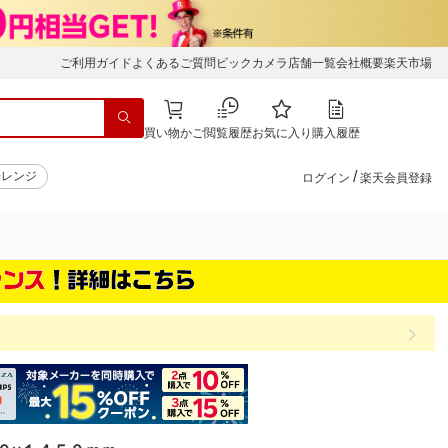
ご利用ガイド
よくあるご質問
ビックカメラ店舗一覧
会社概要
楽天市場
買い物かご
閲覧履歴
お気に入り
購入履歴
/
子レンジ
ログイン
楽天会員登録