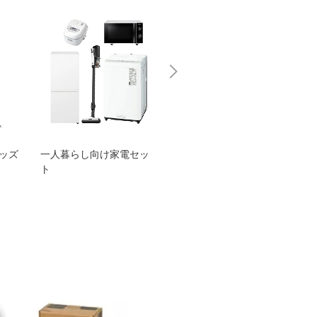
グッズ
一人暮らし向け家電セッ
オススメ！ヤマハ 電動
TEN
ト
アシスト自転車
ェア