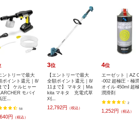
3
4
位
位
位
エントリーで最大
【エントリーで最大
エーゼット｜AZ 
額ポイント還元｜8/
全額ポイント還元｜8/
-002 超極圧・極
1まで】 ケルヒャー
11まで】 マキタ｜Ma
オイル 450ml 超
ARCHER モバイ
kita マキタ 充電式草
潤滑剤
圧...
刈...
2
12,792円
（税込）
58
1,252円
（税込）
,640円
（税込）