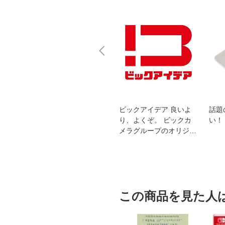
スオー
おすすめ！REGZA 4K液
ビックアイデア 良いよ
話題
洗浄
晶テレビ
り、よくぞ。 ビックカ
い！
メラグループのオリジナ
ルブランド
この商品を見た人