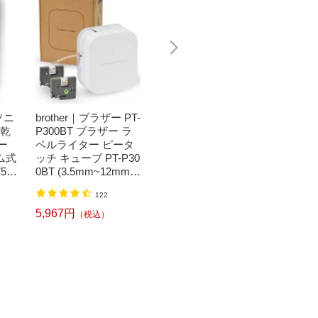
ソニ
brother｜ブラザー PT-
Bit Trade One｜ビッ
任天堂｜N
濯乾
P300BT ブラザー ラ
トトレードワン 〔キ
つまれ
ー
ベルライター ピータ
ートップシール〕強
森[ニ
ム式
ッチ キューブ PT-P30
い！日英対応転写式
ッチ ソ
50
0BT (3.5mm~12mm
キートップシールセ
h】
】
幅/TZeテープ) P-TOU
ット ブルー DYKTSB
1,520円
（税込）
122
CH CUBE（ピータッ
L
チキューブ）[PTP300
5,967円
6,240
（税込）
BT]