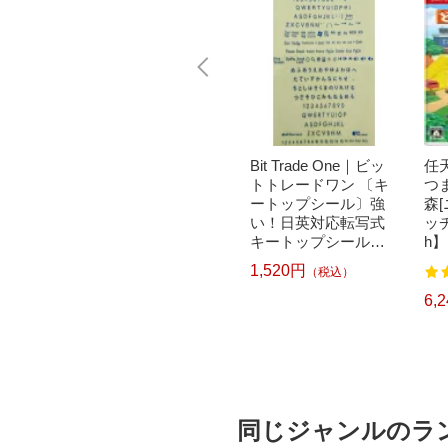
｜パナソニ
brother｜ブラザー PT-
Bit Trade One｜ビッ
任天
洗濯乾
P300BT ブラザー ラ
トトレードワン 〔キ
つ
クリー
ベルライター ピータ
ートップシール〕強
森
ドラム式
ッチ キューブ PT-P30
い！日英対応転写式
ッチ
 750
0BT (3.5mm~12mm
キートップシールセ
h】
pcp】
幅/TZeテープ) P-TOU
ット ブルー DYKTSB
1,520円
（税込）
7
122
CH CUBE（ピータッ
L
チキューブ）[PTP300
5,967円
6,
）
（税込）
BT]
同じジャンルのラ