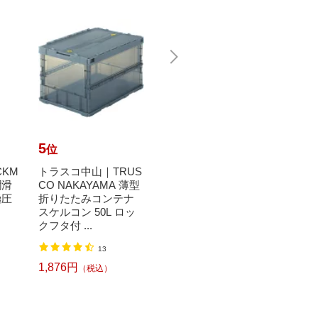
5
6
7
位
位
位
CKM
トラスコ中山｜TRUS
【エントリーで最大
【エ
潤滑
CO NAKAYAMA 薄型
全額ポイント還元｜8/
全額ポ
極圧
折りたたみコンテナ
11まで】 日置電機｜
11ま
スケルコン 50L ロッ
HIOKI HIOKIワイヤレ
クノ｜U
クフタ付 ...
スク...
O ユー.
55,872円
49,6
（税込）
13
1,876円
（税込）