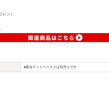
ピレン）
す
●吸油マットベース２は別売りです