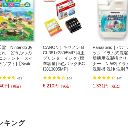
堂｜Nintendo あ
CANON｜キヤノン B
Panasonic｜パナ
まれ どうぶつの
CI-381+380/5MP 純正
ック ドラム式洗
[ニンテンドースイ
プリンターインク (標
燥機用洗濯槽クリ
 ソフト]【Switc
準容量) 5色パック[BC
ナー N-W2[ドラ
I3813805MP]
洗濯機 洗浄 洗剤 7
ml NW2]【rb_pcp
471
304
247
240円
6,210円
1,331円
（税込）
（税込）
（税込）
ンキング