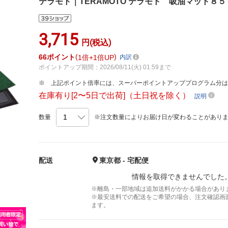
テラモト｜TERAMOTO テラモト 吸油マット８
3,715
円(税込)
66
ポイント
1倍
1倍UP
内訳
ポイントアップ期間：2026/08/11(火) 01:59まで
上記ポイント倍率には、スーパーポイントアッププログラム分
在庫有り[2〜5日で出荷]（土日祝を除く）
説明
数量
※注文数量によりお届け日が変わることがあり
配送
東京都 - 宅配便
情報を取得できませんでした
※離島・一部地域は追加送料がかかる場合があり
※最安送料での配送をご希望の場合、注文確認画
ます。