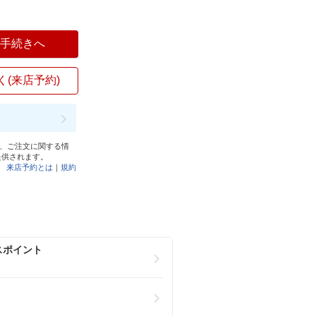
入手続きへ
く(来店予約)
と、ご注文に関する情
提供されます。
来店予約とは
｜
規約
スポイント