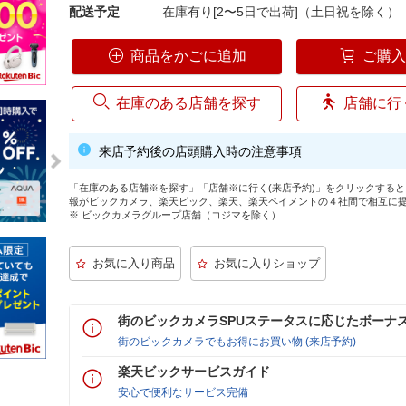
配送予定
在庫有り[2〜5日で出荷]（土日祝を除く）
商品をかごに追加
ご購
在庫のある店舗を探す
店舗に行
来店予約後の店頭購入時の注意事項
「在庫のある店舗※を探す」「店舗※に行く(来店予約)」をクリックする
報がビックカメラ、楽天ビック、楽天、楽天ペイメントの４社間で相互に
※ ビックカメラグループ店舗（コジマを除く）
街のビックカメラSPUステータスに応じたボーナ
街のビックカメラでもお得にお買い物 (来店予約)
楽天ビックサービスガイド
安心で便利なサービス完備