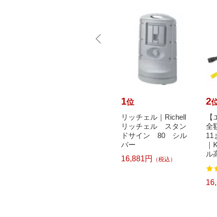
10
1
2
位
位
で最大
HiKOKI｜ハイコーキ
リッチェル｜Richell
【
元｜8/
HiKOKI かくはん機
リッチェル スタン
全
タ｜Ma
UM22V
ドサイン 80 シル
1
 充電式ポ
バー
｜K
26,540円
（税込）
ル高
16,881円
（税込）
込）
16