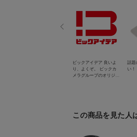
スオー
おすすめ！REGZA 4K液
ビックアイデア 良いよ
話題
洗浄
晶テレビ
り、よくぞ。 ビックカ
い！
メラグループのオリジナ
ルブランド
この商品を見た人