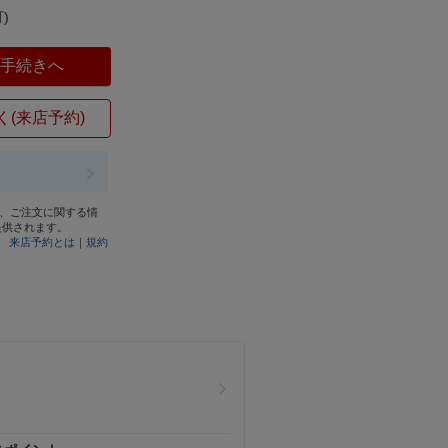
)
入手続きへ
く(来店予約)
と、ご注文に関する情
提供されます。
来店予約とは
｜
規約