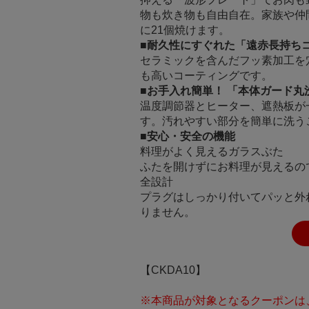
物も炊き物も自由自在。家族や仲
に21個焼けます。
■
耐久性にすぐれた「遠赤長持ち
セラミックを含んだフッ素加工を
も高いコーティングです。
■
お手入れ簡単！ 「本体ガード丸
温度調節器とヒーター、遮熱板が
す。汚れやすい部分を簡単に洗う
■
安心・安全の機能
料理がよく見えるガラスぶた
ふたを開けずにお料理が見えるの
全設計
プラグはしっかり付いてパッと外
りません。
【CKDA10】
※本商品が対象となるクーポンは