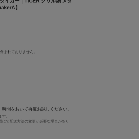
イガー｜TIGER グリル鍋 メタ
akerA】
は含まれておりません。
。
。時間をおいて再度お試しください。
ます。
面にて配送方法の変更が必要な場合があり