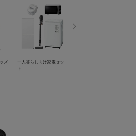
グッズ
一人暮らし向け家電セッ
オススメ！ヤマハ 電動
TEN
ト
アシスト自転車
ェア