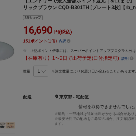
【エントリーで最大全額ポイント還元｜8/11まで】 タ
リックブラウン CQD-B301TH [プレート3枚]【rb_m
16,690
円(税込)
151
ポイント
1倍
内訳
上記ポイント倍率には、スーパーポイントアッププログラム分
【在庫有り】1〜2日で出荷予定(日付指定可)
説明
数量
※注文数量によりお届け日が変わることがあります
配送
東京都 - 宅配便
情報を取得できませんでした
※離島・一部地域は追加送料がかかる場合があり
※最安送料での配送をご希望の場合、注文確認画
ます。