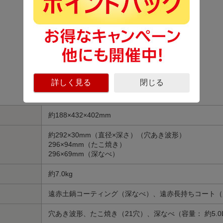
詳しく見る
閉じる
約188×432×402mm
約292×30mm（直径×深さ）（穴あき波形）
296×94mm（たこ焼き）
296×69mm（深なべ）
約7.0kg
遠赤土鍋コーティング（深なべ）、遠赤長持ちコート（
穴あき波形、たこ焼き（21穴）、深なべ（容量： 約5.0