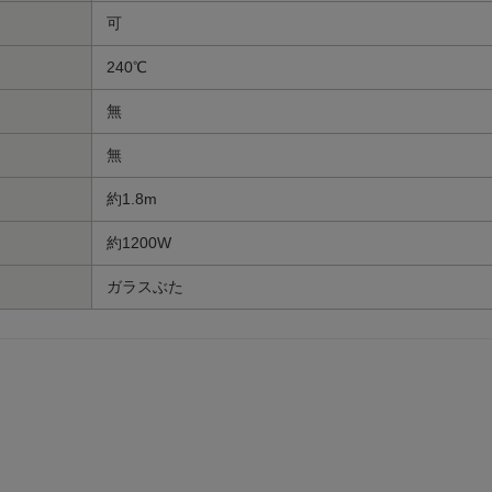
可
240℃
無
無
約1.8m
約1200W
ガラスぶた