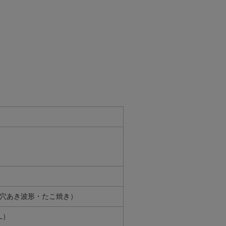
穴あき波形・たこ焼き）
L）