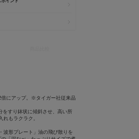
スポイント
商品比較
2倍にアップ。※タイガー社従来品
分をすり鉢状に傾斜させ、高い所
入れもラクラク。
・波形プレート」油の飛び散りを
ズの「深なべ」たっぷりサイズで煮