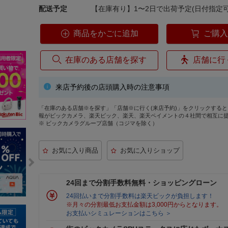
配送予定
【在庫有り】1〜2日で出荷予定(日付指定可
商品をかごに追加
ご購
在庫のある店舗を探す
店舗に行
来店予約後の店頭購入時の注意事項
「在庫のある店舗※を探す」「店舗※に行く(来店予約)」をクリックする
報がビックカメラ、楽天ビック、楽天、楽天ペイメントの４社間で相互に
※ ビックカメラグループ店舗（コジマを除く）
24回まで分割手数料無料・ショッピングローン
24回払いまで分割手数料は楽天ビックが負担します！
※月々の分割最低お支払金額は3,000円からとなります。
お支払いシミュレーションはこちら ＞