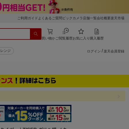
ご利用ガイド
よくあるご質問
ビックカメラ店舗一覧
会社概要
楽天市場
買い物かご
閲覧履歴
お気に入り
購入履歴
/
子レンジ
ログイン
楽天会員登録