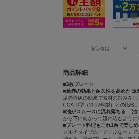
商品情報
商品詳細
■
3枚プレート
■
遠赤の効果と耐久性を高めた 遠
遠赤外線の効果で素材の旨みをじ
CQA-G型（2012年製）との比
■
油がスムースに流れ落ちる 「油
から下に向かって流れ込むように
■
プレート料理もこれ1台で楽しめ
マルチタイプの「グリルなべ」で
抑える「波形プレート」でお肉も