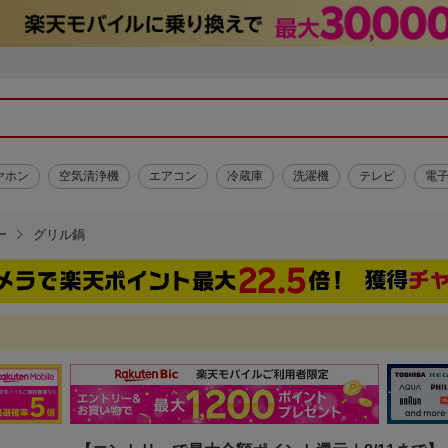
ヤホン
空気清浄機
エアコン
冷蔵庫
洗濯機
テレビ
電
ー
グリル鍋