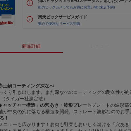
街のビックカメラSPUステータスに応じたボーナ
街のビックカメラでもお得にお買い物 (来店予約)
楽天ビックサービスガイド
安心で便利なサービス完備
商品詳細
レビュー
赤土鍋コーティング深なべ
っくり引き出します。また深なべのコーティングの耐久性が約
較。（タイガー社測定法）
キャッチャー構造」の穴あき・波形プレート
プレートの波形部
油が中央の穴に落ちる構造を開発。ストレート波形なのでお手
る！
メニューも広がります！お肉も野菜もおいしく焼ける「穴あき
野菜も素早くしっかり焼き上げます。たっぷり5リットルサイ