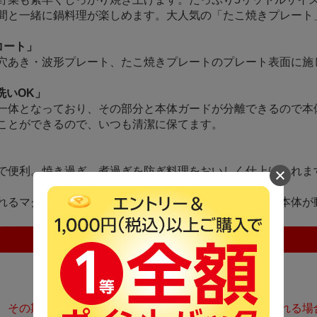
間と一緒に鍋料理が楽しめます。大人気の「たこ焼きプレート」
コート」
穴あき・波形プレート、たこ焼きプレートのプレート表面に施
洗いOK」
一体となっており、その部分と本体ガードが分離できるので本
ことができるので、いつも清潔に保てます。
で便利。焼き過ぎ、煮過ぎを防ぎ料理をおいしく仕上げられま
れるマグネット式。万が一電源コードを引っ掛けても、本体が
、その期間終了後、同一内容でのクーポンが継続発行される場