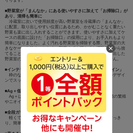
■
野菜室が「まんなか」にある使いやすさに加えて「お掃除口」が
あり、清掃も簡単に
冷蔵室に次いで使用頻度が高い野菜室を冷蔵庫の「まんなか」
に配置。取り出しやすい位置にあるため、かがむことなく重たい
野菜も楽に出し入れすることができます。使いやすさに加えてケ
ースの底面に設けた「お掃除口」の採用により、お手入れもより
簡単になりました。よく汚れる野菜室を掃除する際、野菜室の大
きなケースを外すことなく、野菜くずや泥を「お掃除口」から捨
てることが出来ます。野菜室がまんなかにあるため、引き出した
野菜室の下にゴミ箱を用意すれば手を汚すこともありません。
■
インテリアトレンドにマッチした「スタイリッシュデザイン」
枠のないフレームレスガラスと薄い板のようなハンドルデザイ
ンでスッキリ感を演出しています。
■
Ag＋低温触媒除菌・脱臭
Ag＋は、除菌効果があることが広くしられています。菌の繁殖
やニオイを抑制し庫内をいつも清潔に！
■
全段ガラス棚
軽くて使いやすいガラス棚。フレームも細く、見た目すっき
り。簡単に取り外せてお手入れもラクです。