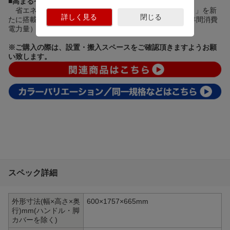
■
高まる省エネ意識へ対応「とってもにエコ」搭載
省エネ意識の高まりに応え「とってもエコ（節電機能）」を新
詳しく見る
閉じる
たに搭載しました。運転中は最大で約25％削減します（年間消費
電力量）。
※ご購入の際は、設置・搬入スペースをご確認頂きますようお願
い致します。
スペック詳細
外形寸法(幅×高さ×奥
600×1757×665mm
行)mm(ハンドル・脚
カバーを除く)