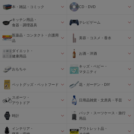
本・雑誌・コミック
CD・DVD
キッチン用品・
テレビゲーム
食器・調理器具
医薬品・コンタクト・介護用
美容・コスメ・香水
品
ダイエット・
お酒・洋酒
健康用品
キッズ・ベビー・
おもちゃ
マタニティ
ペットグッズ・ペットフード
花・ガーデン・DIY
スポーツ・
日用品雑貨・文房具・手芸
アウトドア
バック・スーツケース・旅行
時計
用品
インテリア・
アウトレット品・
寝具・収納
その他