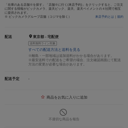
「在庫のある店舗※を探す」「店舗※に行く(来店予約)」をクリックすると、ご注文
に関する情報がビックカメラ、楽天ビック、楽天、楽天ペイメントの４社間で相互
に提供されます。
※ ビックカメラグループ店舗（コジマを除く）
来店予約とは
｜
規約
配送
東京都 - 宅配便
送料無料ライン対象
すべての配送方法と送料を見る
※離島・一部地域は追加送料がかかる場合があります。
※最安送料での配送をご希望の場合、注文確認画面にて配送
方法の変更が必要な場合があります。
配送予定
-
商品をお気に入りに追加
不適切な商品を報告