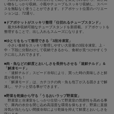
い物をしっかり収納。小瓶やチューブもスッキリ収納し、スペー
スを無駄なく使うことができます。ドアポケット位置のバリエー
ションは、72通り。
■
ドアポケットがスッキリ整理「仕切れるチューブスタンド」
最大6本収納可能なチューブスタンドを新搭載。ドアポケットを
整理することで、出し入れもスムーズになります。
■
ゆとりをもって整理できる「3段冷凍室」
小さい食材をスッキリ整理しやすい大容量の3段冷凍室。上・
中・下段に分類わけして収納できるから、食材が見つけやすくラ
クに出し入れできます。
■
肉・魚などの鮮度とおいしさを長持ちさせる「速鮮チルド」＆
「解凍モード」
・「速鮮チルド」スピード冷却により、買った時の美味しさと鮮
度が長持ち！
・「解凍モード」は、カチコチの肉・魚も包丁が入る固さまで解
凍し、サクッと切る事ができます。
■
野菜を乾燥から守る「うるおいラップ野菜室」
野菜室と冷凍室をしっかり仕切って野菜室の気密性を高める事
で、庫内の水分を閉じ込め高湿度な環境を保ちます。野菜に直接
冷気が当たらない間接冷却により乾燥を抑えて鮮度とおいしさを
守ります。