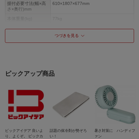
据付必要寸法(幅×高
610×1807×677mm
さ×奥行)mm
本体重量(kg)
77kg
総有効内容量
356L
つづきを見る
ドア数
3ドア
ドアタイプ
右開きタイプ
自動製氷機能
有
霜取り
自動
ピックアップ商品
冷蔵室容量
204L
冷凍室容量
82L
野菜室容量
70L
冷凍室位置
下段
野菜室位置
真ん中
耐熱トップテーブル
非対応
ビックアイデア 良いよ
話題の保冷剤が勢ぞろ
暑さ対策に ハンディフ
タッチオープン
無
り、よくぞ。 ビックカ
い！
ァン