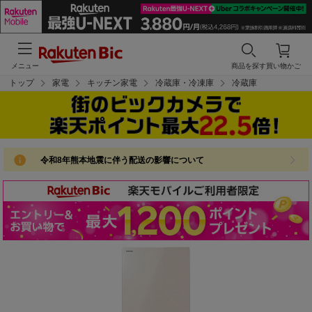
メニュー
商品を探す
買い物かご
トップ
家電
キッチン家電
冷蔵庫・冷凍庫
冷蔵庫
令和8年熊本地震に伴う配送の影響について