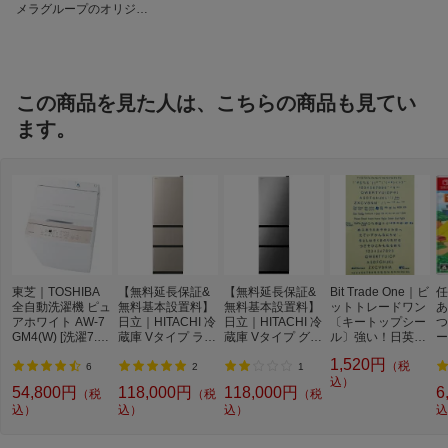
メラグループのオリジナ
脱臭機能
有
ルブランド
除菌機能
有
ドアアラーム
有
この商品を見た人は、こちらの商品も見てい
スマホアプリ操作機
非対応
ます。
能
年間消費電力量
330kWh/年（JIS C 9801-3：2015）
年間電気代目安
約8910円
省エネ性能（目標年
★★☆☆☆ 2.2
度2021）
省エネ基準達成率
105％（目標年度2021年）
東芝｜TOSHIBA
【無料延長保証&
【無料延長保証&
Bit Trade One｜ビ
任
仕様1
食品収納スペースの目安
全自動洗濯機 ピュ
無料基本設置料】
無料基本設置料】
ットトレードワン
あ
・冷蔵室： ＜162L＞
アホワイト AW-7
日立｜HITACHI 冷
日立｜HITACHI 冷
〔キートップシー
つ
・うち、チルドルーム： ＜15L＞
GM4(W) [洗濯7.0k
蔵庫 Vタイプ ライ
蔵庫 Vタイプ グラ
ル〕強い！日英対
ー
g /上開き /簡易乾
トゴールド R-V32
・野菜室： ＜43L＞
ファイトシルバー
応転写式キートッ
ト
1,520円
（税
燥(送風機能)]
V-N [幅54cm /315
R-V32V-S [幅54c
プシールセット ブ
6
2
1
・冷凍室： ＜54L＞
L /3ドア /右開きタ
m /315L /3ドア /右
ルー DYKTSBL
込）
54,800円
118,000円
118,000円
6
（税
（税
（税
イプ /2024年]
開きタイプ /2024
込）
込）
込）
込
年]