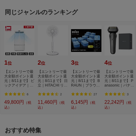
同じジャンルのランキング
1
2
3
4
位
位
位
位
【エントリーで最
【エントリーで最
【エントリーで最
【エントリーで最
大全額ポイント還
大全額ポイント還
大全額ポイント還
大全額ポイント還
元｜8/11まで】 ビ
元｜8/11まで】 日
元｜8/11まで】 B
元｜8/11まで】 P
ックアイデア｜Bi
立｜HITACHI リビ
RAUN｜ブラウン
anasonic｜パナソ
cIDEA ポータブ...
ング扇風機 うち...
ブラウン シェ
ニック メンズシ...
ー...
6
2
27
3
49,800円
11,460円
6,145円
22,242円
（税
（税
（税
（税
込）
込）
込）
込）
おすすめ特集