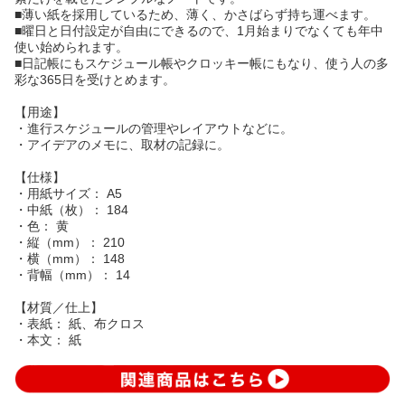
■薄い紙を採用しているため、薄く、かさばらず持ち運べます。
■曜日と日付設定が自由にできるので、1月始まりでなくても年中
使い始められます。
■日記帳にもスケジュール帳やクロッキー帳にもなり、使う人の多
彩な365日を受けとめます。
【用途】
・進行スケジュールの管理やレイアウトなどに。
・アイデアのメモに、取材の記録に。
【仕様】
・用紙サイズ： A5
・中紙（枚）： 184
・色： 黄
・縦（mm）： 210
・横（mm）： 148
・背幅（mm）： 14
【材質／仕上】
・表紙： 紙、布クロス
・本文： 紙