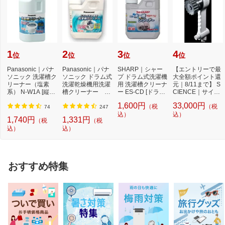
1
2
3
4
位
位
位
位
Panasonic｜パナ
Panasonic｜パナ
SHARP｜シャー
【エントリーで最
ソニック 洗濯槽ク
ソニック ドラム式
プ ドラム式洗濯機
大全額ポイント還
リーナー（塩素
洗濯乾燥機用洗濯
用 洗濯槽クリーナ
元｜8/11まで】 S
系） N-W1A [縦型
槽クリーナー N-
ー ES-CD [ドラム
CIENCE｜サイエ
洗濯機対応 /塩素
W2[ドラム式洗
式洗濯機対応 /塩...
ンス シャワーヘ
1,600円
33,000円
（税
（税
系...
濯...
ッ...
74
247
込）
込）
1,740円
1,331円
（税
（税
込）
込）
おすすめ特集