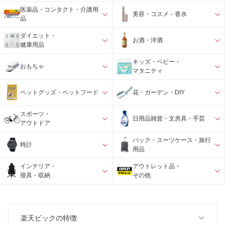
医薬品・コンタクト・介護用
美容・コスメ・香水
品
ダイエット・
お酒・洋酒
健康用品
キッズ・ベビー・
おもちゃ
マタニティ
ペットグッズ・ペットフード
花・ガーデン・DIY
スポーツ・
日用品雑貨・文房具・手芸
アウトドア
バック・スーツケース・旅行
時計
用品
インテリア・
アウトレット品・
寝具・収納
その他
楽天ビックの特徴