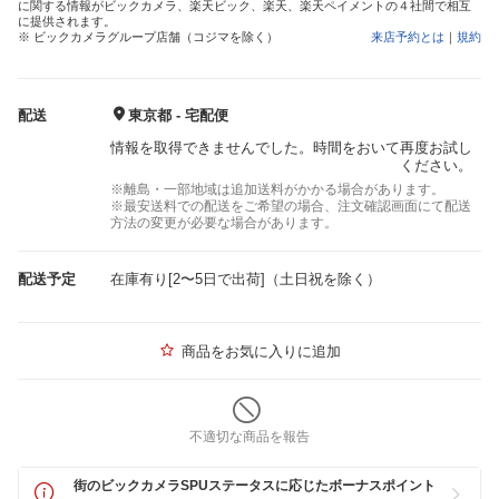
に関する情報がビックカメラ、楽天ビック、楽天、楽天ペイメントの４社間で相互
に提供されます。
※ ビックカメラグループ店舗（コジマを除く）
来店予約とは
｜
規約
配送
東京都 - 宅配便
情報を取得できませんでした。時間をおいて再度お試し
ください。
※離島・一部地域は追加送料がかかる場合があります。
※最安送料での配送をご希望の場合、注文確認画面にて配送
方法の変更が必要な場合があります。
配送予定
在庫有り[2〜5日で出荷]（土日祝を除く）
商品をお気に入りに追加
不適切な商品を報告
街のビックカメラSPUステータスに応じたボーナスポイント