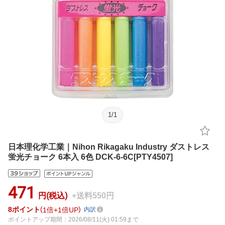
1
/
1
日本理化学工業｜Nihon Rikagaku Industry ダストレス
蛍光チョーク 6本入 6色 DCK-6-6C[PTY4507]
471
円(税込)
+送料550円
8
ポイント
1倍
1倍UP
内訳
ポイントアップ期間：2026/08/11(火) 01:59まで