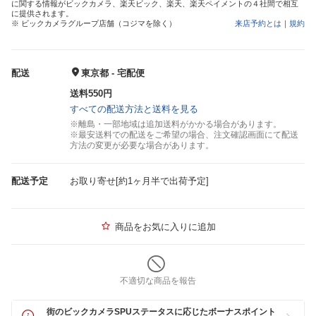
に関する情報がビックカメラ、楽天ビック、楽天、楽天ペイメントの４社間で相互
に提供されます。
※ ビックカメラグループ店舗（コジマを除く）
来店予約とは
｜
規約
配送
東京都 - 宅配便
送料550円
すべての配送方法と送料を見る
※離島・一部地域は追加送料がかかる場合があります。
※最安送料での配送をご希望の場合、注文確認画面にて配送
方法の変更が必要な場合があります。
配送予定
お取り寄せ[約1ヶ月半で出荷予定]
商品をお気に入りに追加
不適切な商品を報告
街のビックカメラSPUステータスに応じたボーナスポイント