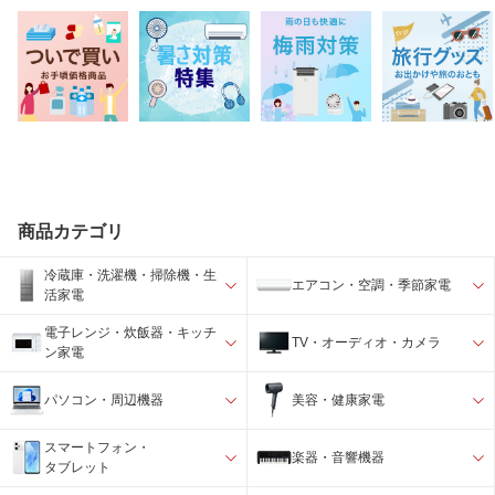
商品カテゴリ
冷蔵庫・洗濯機・掃除機・生
エアコン・空調・季節家電
活家電
電子レンジ・炊飯器・キッチ
TV・オーディオ・カメラ
ン家電
パソコン・周辺機器
美容・健康家電
スマートフォン・
楽器・音響機器
タブレット