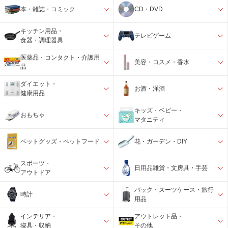
本・雑誌・コミック
CD・DVD
キッチン用品・
テレビゲーム
食器・調理器具
医薬品・コンタクト・介護用
美容・コスメ・香水
品
ダイエット・
お酒・洋酒
健康用品
キッズ・ベビー・
おもちゃ
マタニティ
ペットグッズ・ペットフード
花・ガーデン・DIY
スポーツ・
日用品雑貨・文房具・手芸
アウトドア
バック・スーツケース・旅行
時計
用品
インテリア・
アウトレット品・
寝具・収納
その他