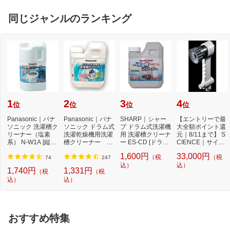
同じジャンルのランキング
1
2
3
4
位
位
位
位
Panasonic｜パナ
Panasonic｜パナ
SHARP｜シャー
【エントリーで最
ソニック 洗濯槽ク
ソニック ドラム式
プ ドラム式洗濯機
大全額ポイント還
リーナー（塩素
洗濯乾燥機用洗濯
用 洗濯槽クリーナ
元｜8/11まで】 S
系） N-W1A [縦型
槽クリーナー N-
ー ES-CD [ドラム
CIENCE｜サイエ
洗濯機対応 /塩素
W2[ドラム式洗
式洗濯機対応 /塩...
ンス シャワーヘ
1,600円
33,000円
（税
（税
系...
濯...
ッ...
74
247
込）
込）
1,740円
1,331円
（税
（税
込）
込）
おすすめ特集