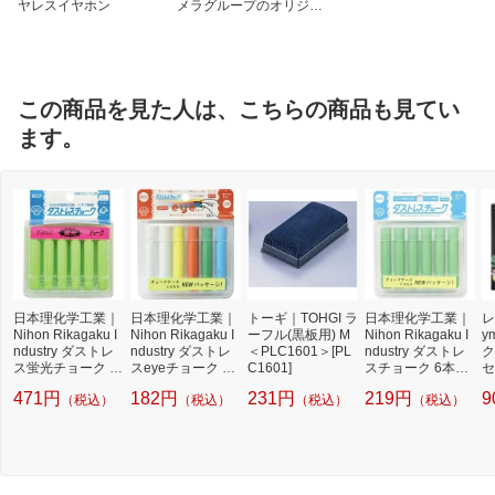
ヤレスイヤホン
メラグループのオリジナ
ルブランド
この商品を見た人は、こちらの商品も見てい
ます。
日本理化学工業｜
日本理化学工業｜
トーギ｜TOHGI ラ
日本理化学工業｜
レ
Nihon Rikagaku I
Nihon Rikagaku I
ーフル(黒板用) M
Nihon Rikagaku I
y
ndustry ダストレ
ndustry ダストレ
＜PLC1601＞[PL
ndustry ダストレ
ク
ス蛍光チョーク 6
スeyeチョーク 6
C1601]
スチョーク 6本入
セ
本入 緑 DCK-6-G
本入 5色 DCI-6-5
緑 DCC-6-G[PTY4
471円
182円
231円
219円
9
（税込）
（税込）
（税込）
（税込）
[PTY4504]
C
405]