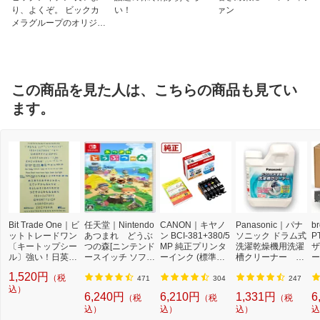
り、よくぞ。 ビックカ
い！
ァン
メラグループのオリジナ
ルブランド
この商品を見た人は、こちらの商品も見てい
ます。
Bit Trade One｜ビ
任天堂｜Nintendo
CANON｜キヤノ
Panasonic｜パナ
b
ットトレードワン
あつまれ どうぶ
ン BCI-381+380/5
ソニック ドラム式
P
〔キートップシー
つの森[ニンテンド
MP 純正プリンタ
洗濯乾燥機用洗濯
ザ
ル〕強い！日英対
ースイッチ ソフ
ーインク (標準容
槽クリーナー N-
ー
応転写式キートッ
ト]【Switch】
量) 5色パック[BCI
W2[ドラム式洗濯
ュ
1,520円
（税
プシールセット ブ
3813805MP]
機 洗浄 洗剤 750m
T
471
304
247
ルー DYKTSBL
込）
l NW2]【rb_pcp】
幅
6,240円
6,210円
1,331円
6
（税
（税
（税
O
込）
込）
込）
込
ー