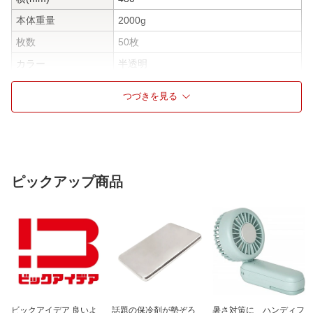
本体重量
2000g
枚数
50枚
カラー
半透明
取っ手
取っ手なし
つづきを見る
材質
ポリエチレン
仕様1
［特徴］炭カル配合
仕様2
［用途］廃材、クズなどの収集袋
仕様3
※常設土のうとしてはご使用いただけま
ピックアップ商品
せん
ビックアイデア 良いよ
話題の保冷剤が勢ぞろ
暑さ対策に ハンディフ