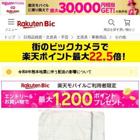
メニュー
商品を探す
買い物かご
トップ
日用品雑貨・文房具・手芸
文房具・事務用品
その他
令和8年熊本地震に伴う配送の影響について