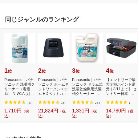
ブ
同じジャンルのランキング
1
2
3
4
位
位
位
位
Panasonic｜パナ
Panasonic｜パナ
Panasonic｜パナ
【エントリーで最
ソニック 洗濯槽ク
ソニック ホームネ
ソニック ドラム式
大全額ポイント還
リーナー（塩素
ットワークシステ
洗濯乾燥機用洗濯
元｜8/11まで】 セ
系） N-W1A [縦型
ム HDペットカメ
槽クリーナー N-
ントリー日本｜Se
洗濯機対応 /塩素
ラ ブラック KX-H
W2[ドラム式洗
ntry CHW20101 ...
系...
D...
濯...
74
16
247
1
1,710円
21,824円
1,331円
14,780円
（税
（税
（税
（税
込）
込）
込）
込）