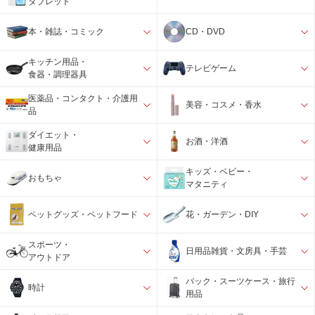
タブレット
本・雑誌・コミック
CD・DVD
キッチン用品・
テレビゲーム
食器・調理器具
医薬品・コンタクト・介護用
美容・コスメ・香水
品
ダイエット・
お酒・洋酒
健康用品
キッズ・ベビー・
おもちゃ
マタニティ
ペットグッズ・ペットフード
花・ガーデン・DIY
スポーツ・
日用品雑貨・文房具・手芸
アウトドア
バック・スーツケース・旅行
時計
用品