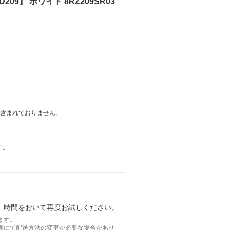
09】 ホワイト 8RZ209SR03
は含まれておりません。
す。
。時間をおいて再度お試しください。
ます。
面にて配送方法の変更が必要な場合があり