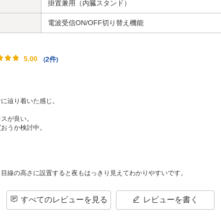
掛置兼用（内臓スタンド）
電波受信ON/OFF切り替え機能
5.00
2件
(
)
計に辿り着いた感じ。
ンスが良い。
買おうか検討中。
、目線の高さに設置すると夜もはっきり見えてわかりやすいです。
すべてのレビューを見る
レビューを書く