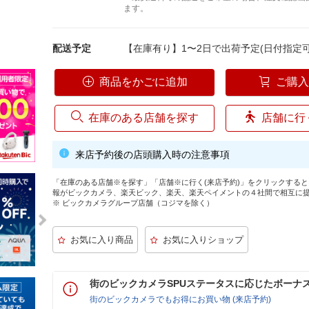
ます。
配送予定
【在庫有り】1〜2日で出荷予定(日付指定可
商品をかごに追加
ご購
在庫のある店舗を探す
店舗に行
来店予約後の店頭購入時の注意事項
「在庫のある店舗※を探す」「店舗※に行く(来店予約)」をクリックする
報がビックカメラ、楽天ビック、楽天、楽天ペイメントの４社間で相互に
※ ビックカメラグループ店舗（コジマを除く）
街のビックカメラSPUステータスに応じたボーナ
街のビックカメラでもお得にお買い物 (来店予約)