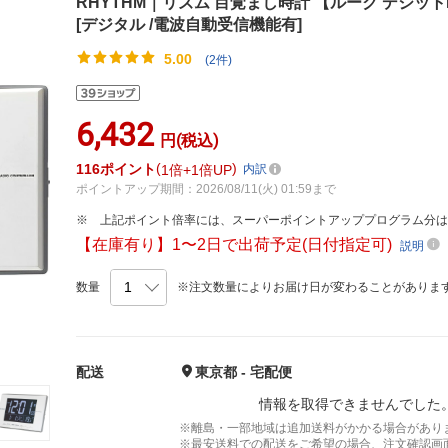
RHYTHM｜リズム 目覚まし時計 【ルーク デジットD2
[デジタル /電波自動受信機能有]
5.00
(2件)
6,432
円(税込)
116
ポイント
1倍
1倍UP
内訳
ポイントアップ期間：2026/08/11(火) 01:59まで
上記ポイント倍率には、スーパーポイントアッププログラム分
【在庫有り】1〜2日で出荷予定(日付指定可)
説明
数量
※注文数量によりお届け日が変わることがありま
配送
東京都 - 宅配便
情報を取得できませんでした
※離島・一部地域は追加送料がかかる場合があり
※最安送料での配送をご希望の場合、注文確認画