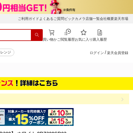
ご利用ガイド
よくあるご質問
ビックカメラ店舗一覧
会社概要
楽天市場
買い物かご
閲覧履歴
お気に入り
購入履歴
/
子レンジ
ログイン
楽天会員登録