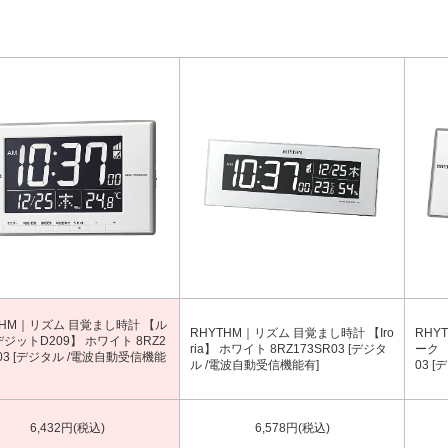
THM｜リズム 目覚まし時計 【ル
RHYTHM｜リズム 目覚まし時計 【Iro
RHY
デジットD209】 ホワイト 8RZ2
ria】 ホワイト 8RZ173SR03 [デジタ
ーク 
R03 [デジタル /電波自動受信機能
ル /電波自動受信機能有]
03 [
6,432円(税込)
6,578円(税込)