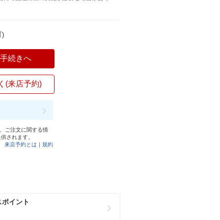
)
入手続きへ
く(来店予約)
と、ご注文に関する情
提供されます。
来店予約とは
｜
規約
スポイント