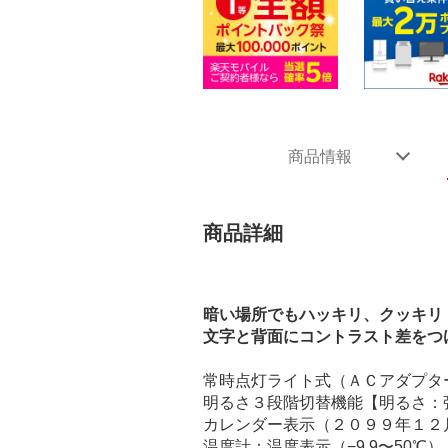
商品情報
商品詳細
暗い場所でもハッキリ、クッキリ
文字と背面にコントラスト差をつ
常時点灯ライト式（ＡＣアダプタ
明るさ３段階切替機能【明るさ：
カレンダー表示（２０９９年１２
温度計：温度表示（−9.9〜50℃）