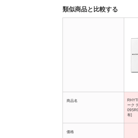
類似商品と比較する
RHY
商品名
ーク 
09S
有]
価格