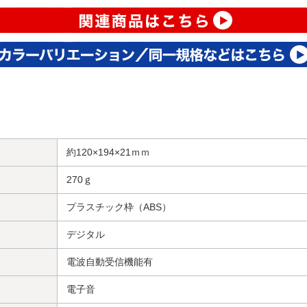
約120×194×21ｍｍ
270ｇ
プラスチック枠（ABS）
デジタル
電波自動受信機能有
電子音